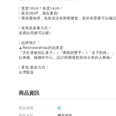
/ 寬度10cm＊長度14cm /
/ 萊尼250P . 適合書寫/
/ 環保愛地球，包裝並沒有附塑膠套，真的有需要可以備註
/ 使用及保養方式 /
送禮自用都可以喔~
/ 品牌簡介 /
▲Rednoseshiau的由來是:
『天生過敏的紅鼻子』+『萬能的雙手』+『名子的姓』，
以車縫、繪圖作中心，設計與開發想與你分享的人事物~
/ 產地,製造方式 /
台灣製造
商品資訊
商品材質
紙
製造方式
機器製造