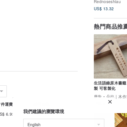
Rednoseshiau
US$ 13.32
熱門商品推
生活語錄原木書籤
製 可客製化
廣告
朵拉 | 木
US$ 4.46
首件運費
續件加收
我們建議的瀏覽環境
S$ 6.93
US$ 0.99