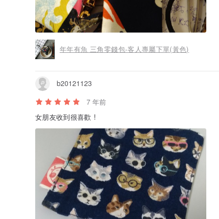
年年有魚 三角零錢包-客人專屬下單(黃色)
b20121123
7 年前
女朋友收到很喜歡 !