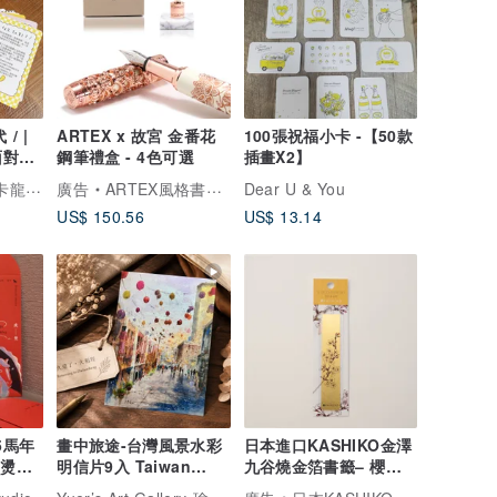
/ |
ARTEX x 故宮 金番花
100張祝福小卡 -【50款
面對這
鋼筆禮盒 - 4色可選
插畫X2】
Macaron TOE 馬卡龍腳趾
廣告
ARTEX風格書寫精品
Dear U & You
US$ 150.56
US$ 13.14
5馬年
畫中旅途-台灣風景水彩
日本進口KASHIKO金澤
燙金/
明信片9入 Taiwan
九谷燒金箔書籤– 櫻花 /
Landscape Postcard
柴田有希佳繪
Yuer’s Art Gallery-瑜兒的畫中世界