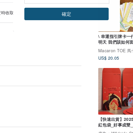
貨時收取的金額為準。
確定
\ 幸運指引牌卡一代 
明天 我們該如何
個世界
US$ 20.05
【快速出貨】202
紅包袋_好事成雙_
雷射銀