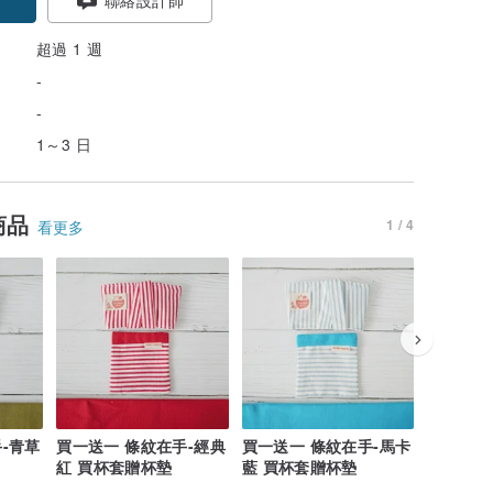
超過 1 週
-
-
1～3 日
商品
1 / 4
看更多
-青草
買一送一 條紋在手-經典
買一送一 條紋在手-馬卡
買一送一
紅 買杯套贈杯墊
藍 買杯套贈杯墊
黃 買杯