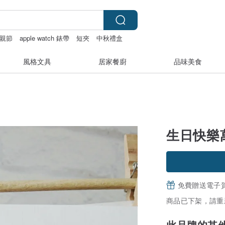
親節
apple watch 錶帶
短夾
中秋禮盒
風格文具
居家餐廚
品味美食
生日快樂
免費贈送電子
商品已下架，請重
此品牌的其