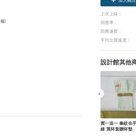
上次上線：
喔/
回應率：
回應速度：
平均出貨速度：
設計館其他
買一送一 條紋在手
綠 買杯套贈杯墊