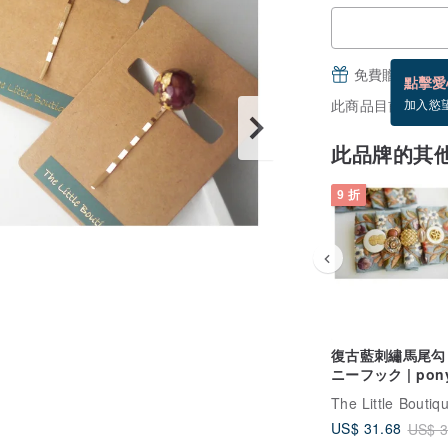
免費贈送電子
點擊愛
此商品目前沒現貨
加入慾
此品牌的其
9 折
復古藍刺繡馬尾勾 
ニーフック | pon
hook
US$ 31.68
US$ 3