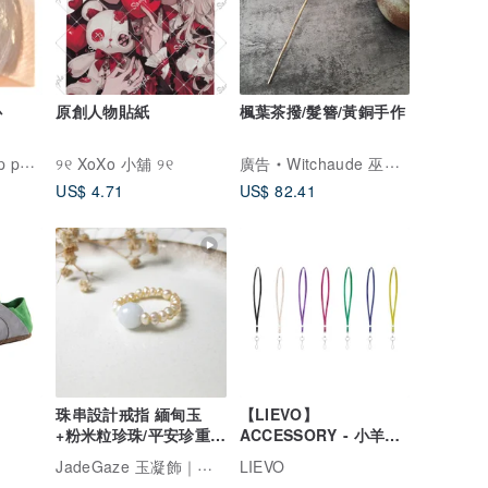
心
原創人物貼紙
楓葉茶撥/髮簪/黃銅手作
omul
୨୧ XoXo 小舖 ୨୧
廣告
Witchaude 巫女奧達
US$ 4.71
US$ 82.41
珠串設計戒指 緬甸玉
【LIEVO】
+粉米粒珍珠/平安珍重守
ACCESSORY - 小羊皮
護你/
頸繩
JadeGaze 玉凝飾｜臺灣玉雕工藝品牌🚩新品上架！
LIEVO