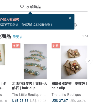
收藏商品
賀卡，結帳完成後填寫
電子賀卡是什麼？
心加入收藏夾
，你可以按「我要排隊」，當有貨會主動發信通知你
望清單不怕錯過，有優惠會立刻提醒你喔！
他商品
1 / 4
看更多
9 折
9 折
9 折
| ポ
水漾花紋髮夾 | 樹脂+天
和風優雅髮夾 | 鴨嘴夾 |
米形黃玉手
y
然石 | hair clip
hair clip
手珠
The Little Boutique 小作坊手工輕珠寶
The Little Boutique 小作坊手工輕珠寶
The Little Boutique 小作坊手工輕珠寶
US$ 28.88
US$ 27.67
US$ 23.
5.19
US$ 32.08
US$ 30.74