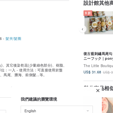
設計館其他
中。
9 折
。
另行選購貴耐受度更高的貴重金屬(純金/
6 -
髮夾/髮圈
復古藍刺繡馬尾勾 
ニーフック | pon
hook
色)、其它後染乾花(少量綠色部分)、樹脂、
單位：一入 - 使用方法：可直接使用於盤
US$ 31.68
US$ 3
、馬尾、瀏海、前側髮...等。
與此商品相
我們建議的瀏覽環境