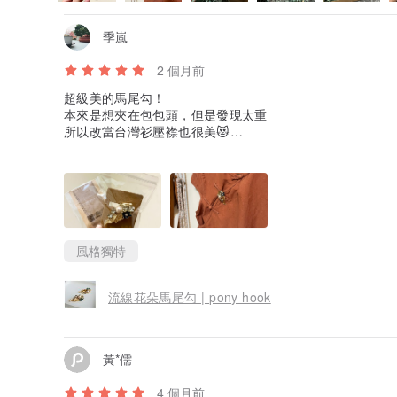
季嵐
2 個月前
超級美的馬尾勾！
本來是想夾在包包頭，但是發現太重
所以改當台灣衫壓襟也很美😻
希望以後老師願意接客製訂單做髮簪
💗
風格獨特
流線花朵馬尾勾 | pony hook
黃*儒
4 個月前