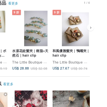
商品
1 / 4
看更多
9 折
9 折
9 折
| ポ
水漾花紋髮夾 | 樹脂+天
和風優雅髮夾 | 鴨嘴夾 |
米形黃玉手
y
然石 | hair clip
hair clip
手珠
The Little Boutique 小作坊手工輕珠寶
The Little Boutique 小作坊手工輕珠寶
The Little Boutique 小作坊手工輕珠寶
US$ 28.88
US$ 27.67
US$ 23.
5.19
US$ 32.08
US$ 30.74
似
看更多