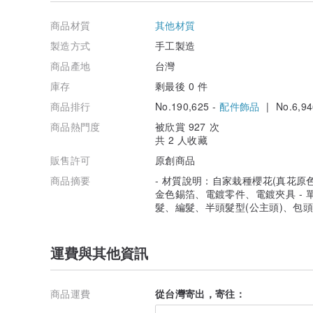
- 減少摩擦，請將飾品存放在個別獨立的密封袋或密封盒
商品材質
其他材質
- 避免電鍍層接觸造型噴霧、酒精、香水等高揮發性物質
製造方式
手工製造
商品產地
台灣
- 若有天天配戴飾品的習慣，盡可能輪替更換不同物件，或
銀)、不銹鋼材質等。
庫存
剩最後 0 件
商品排行
No.190,625 -
配件飾品
| No.6,94
商品熱門度
被欣賞 927 次
共 2 人收藏
販售許可
原創商品
商品摘要
- 材質說明：自家栽種櫻花(真花原
金色錫箔、電鍍零件、電鍍夾具 - 
髮、編髮、半頭髮型(公主頭)、包頭
運費與其他資訊
商品運費
從台灣寄出，寄往：