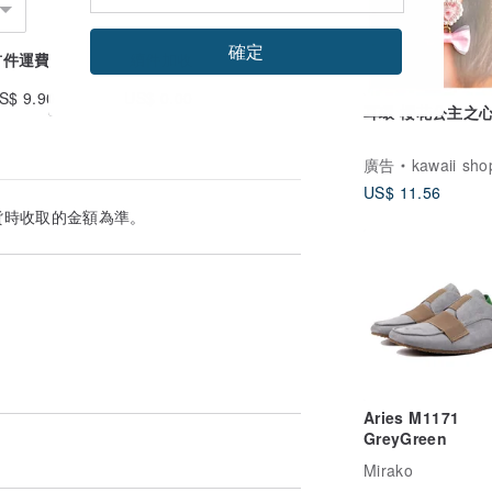
確定
首件運費
續件加收
S$ 9.90
US$ 0.00
耳環 櫻花公主之
廣告
kawaii shop p
US$ 11.56
貨時收取的金額為準。
Aries M1171
GreyGreen
Mirako