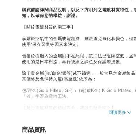
購買前請詳閱商品說明，以及下方明列之電鍍材質特性，
知，以確保您的權益，謝謝。
【關於電鍍材質的兩三事】
暴露於空氣中的金屬或電鍍層，無法避免氧化和變色，僅
使用/保存習慣等因素來決定。
包覆於樹脂內的金屬則不在此限，該工法已阻隔空氣，屆
使用的是日本樹脂，再行後續之調色及保護層披覆。
除了貴金屬(金/白金/銀等)或不鏽鋼，一般常見之金屬飾
其價格及色澤持久度(高至低)依序為：
包/注金(Gold Filled, GF) > (電)鍍K金( K Gold Plated
「鍍」字即為電鍍工法。
【延長電鍍材質的使用壽命，我該怎麼做呢？】
- 保持乾燥，避免碰水；若接觸汗水，用畢請以乾布清潔
商品資訊
- 配戴後，以乾布/飾品清潔布輕擦金屬部分，並放入夾鍊