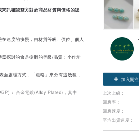
或來訊確認雙方對於商品材質與價格的認
差在速度的快慢，由材質等級、價位、個人
時需探討的會是樹脂的等級/品質；小作坊
品表面處理方式，「粗略」來分有這幾種，
加入關注
, KGP) > 合金電鍍(Alloy Plated)，其中
上次上線：
回應率：
回應速度：
平均出貨速度：
。
袋中隔絕空氣/濕氣。