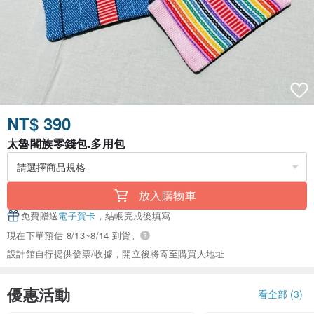
NT$ 390
太魯閣族零錢包.多用包
放入購物車
免費贈送
電子賀卡
，結帳完成後填寫
現在下單預估 8/13~8/14 到貨。
設計館自行提供發票/收據，開立後將寄至購買人地址
優惠活動
看全部 (3)