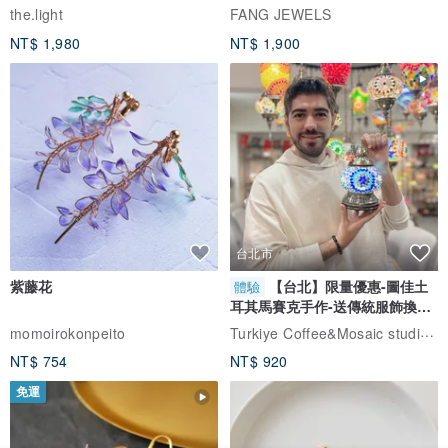
自選
the.light
FANG JEWELS
NT$ 1,980
NT$ 1,900
台北市
紫藤花
【台北】限量優惠-圖佳土
體驗
耳其馬賽克手作-送傳統服飾換裝
體驗
Turkiye Coffee&Mosaic studio土耳其咖啡與馬賽克燈工作坊
momoirokonpeito
NT$ 754
NT$ 920
免運