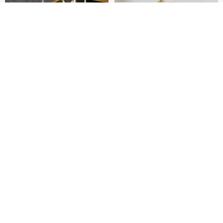
放入購物車
加入收藏
了解品牌
藤花 煌 耳環・耳夾
【繁花計畫】- 清冰
Dip art -nachugo-
紅花 hunghua
NT$ 2,125
NT$ 720
93 折
台北市