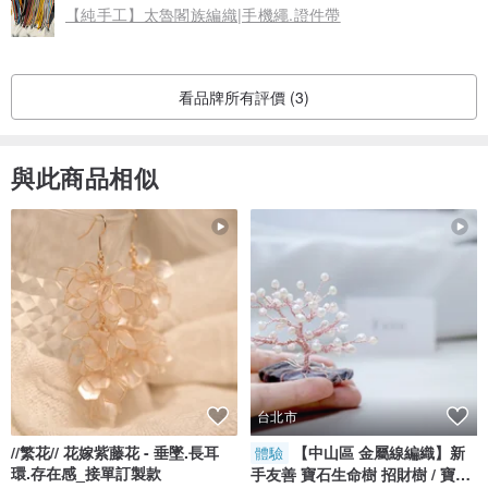
【純手工】太魯閣族編織|手機繩.證件帶
看品牌所有評價 (3)
與此商品相似
台北市
//繁花// 花嫁紫藤花 - 垂墜.長耳
【中山區 金屬線編織】新
體驗
環.存在感_接單訂製款
手友善 寶石生命樹 招財樹 / 寶石