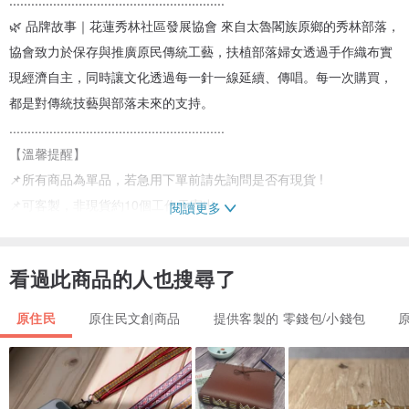
🌿 品牌故事｜花蓮秀林社區發展協會 來自太魯閣族原鄉的秀林部落，
協會致力於保存與推廣原民傳統工藝，扶植部落婦女透過手作織布實
現經濟自主，同時讓文化透過每一針一線延續、傳唱。每一次購買，
都是對傳統技藝與部落未來的支持。
...........................................................
【溫馨提醒】
📌所有商品為單品，若急用下單前請先詢問是否有現貨 !
📌可客製，非現貨約10個工作天寄出
閱讀更多
📌 拍攝光線與電腦顯色不同，有所色差以實物為準
📌 每條皆為手工製作，圖紋與配色略有不同，正是手作溫度最美的地
看過此商品的人也搜尋了
方。
原住民
原住民文創商品
提供客製的 零錢包/小錢包