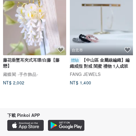
台北市
藤花垂墜耳夾式耳環/白藤【藤
【中山區 金屬線編織】編
體驗
戀】
織戒指 對戒 閨蜜 禮物 1人成班
藏蝶閣 -手作飾品-
FANG JEWELS
NT$ 2,002
NT$ 1,400
下載 Pinkoi APP