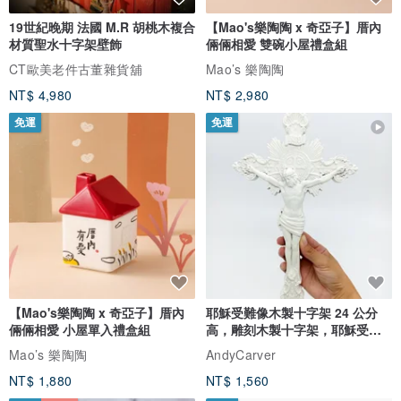
19世紀晚期 法國 M.R 胡桃木複合
【Mao's樂陶陶 x 奇亞子】厝內
材質聖水十字架壁飾
倆倆相愛 雙碗小屋禮盒組
CT歐美老件古董雜貨舖
Mao’s 樂陶陶
NT$ 4,980
NT$ 2,980
免運
免運
【Mao's樂陶陶 x 奇亞子】厝內
耶穌受難像木製十字架 24 公分
倆倆相愛 小屋單入禮盒組
高，雕刻木製十字架，耶穌受難
像天主教十字架
Mao’s 樂陶陶
AndyCarver
NT$ 1,880
NT$ 1,560