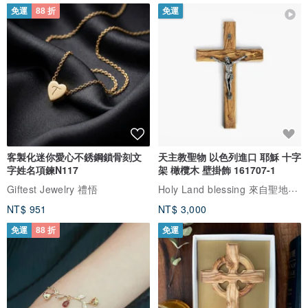
免運
88 折
免運
客製化迷你愛心不銹鋼鎖骨刻文
天主教聖物 以色列進口 耶穌 十字
字姓名項鍊N117
架 橄欖木 壁掛飾 161707-1
Holy Land blessing 來自聖地的祝福
Giftest Jewelry 禮悟
NT$ 951
NT$ 3,000
免運
88 折
免運