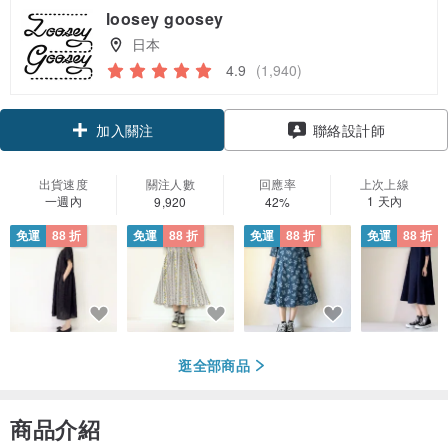
loosey goosey
日本
4.9
(1,940)
領優惠券
聯絡設計師
加入關注
出貨速度
關注人數
回應率
上次上線
一週內
1 天內
9,920
42%
免運
88 折
免運
88 折
免運
88 折
免運
88 折
逛全部商品
商品介紹