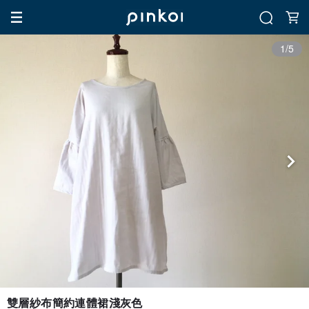
1/5
雙層紗布簡約連體裙淺灰色