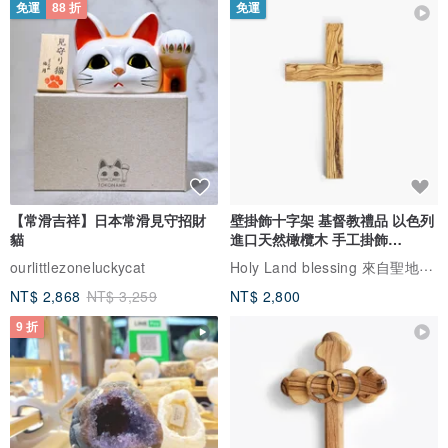
免運
88 折
免運
【常滑吉祥】日本常滑見守招財
壁掛飾十字架 基督教禮品 以色列
貓
進口天然橄欖木 手工掛飾
161707
Holy Land blessing 來自聖地的祝福
ourlittlezoneluckycat
NT$ 2,868
NT$ 3,259
NT$ 2,800
9 折