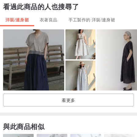
看過此商品的人也搜尋了
長度（從後中心到下擺）：82厘米
服裝的寬度（連接左右腋窩的直線）：53厘米
洋裝/連身裙
衣著良品
手工製作的 洋裝/連身裙
袖口寬度：13厘米
因為它是蝙蝠袖，你可以穿它而不用擔心肩寬。
※為方便設計，不顯示肩寬和袖長的尺寸。我們不接受退貨等原因，如
不進入，不適合。
（尺寸不能改變）
好的作為產婦♪
看更多
▼材料▼
100％棉襯裡
與此商品相似
把它放在網上，在家洗即可。乾燥機不可能。