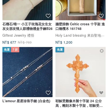
石榴石/唯一 小王子玫瑰花女生女
牆壁掛飾 Celtic cross 十字架 進
友女朋友情人節禮物禮盒手鍊B26
口橄欖木 161748
Holy Land blessing 來自聖地的祝福
Giftest Jewelry 禮悟
NT$ 677
NT$ 769
NT$ 1,200
免運
7 折
免運
L'amour 星星珍珠手鏈 (白金色)
耶穌受難像木製十字架 24 公分
高，雕刻木製十字架，耶穌受難