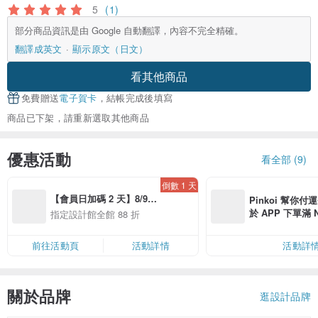
5
(1)
部分商品資訊是由 Google 自動翻譯，內容不完全精確。
翻譯成英文
顯示原文（日文）
看其他商品
免費贈送
電子賀卡
，結帳完成後填寫
商品已下架，請重新選取其他商品
優惠活動
看全部 (9)
倒數 1 天
【會員日加碼 2 天】8/9-
Pinkoi 幫你付
8/10 精選設計限定 88 折
於 APP 下單滿 
指定設計館全館 88 折
運費 NT$ 100
前往活動頁
活動詳情
活動詳
關於品牌
逛設計品牌