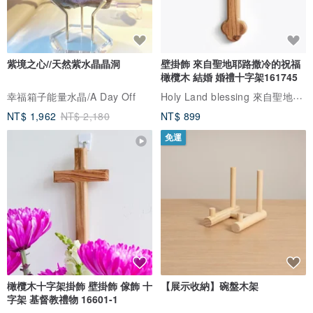
紫境之心//天然紫水晶晶洞
壁掛飾 來自聖地耶路撒冷的祝福
橄欖木 結婚 婚禮十字架161745
Holy Land blessing 來自聖地的祝福
幸福箱子能量水晶/A Day Off
NT$ 1,962
NT$ 2,180
NT$ 899
免運
橄欖木十字架掛飾 壁掛飾 傢飾 十
【展示收納】碗盤木架
字架 基督教禮物 16601-1