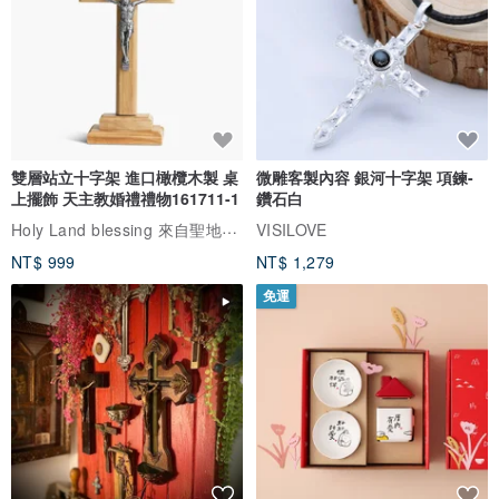
雙層站立十字架 進口橄欖木製 桌
微雕客製內容 銀河十字架 項鍊-
上擺飾 天主教婚禮禮物161711-1
鑽石白
Holy Land blessing 來自聖地的祝福
VISILOVE
NT$ 999
NT$ 1,279
免運