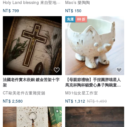
Holy Land blessing 來自聖地的祝福
Mao’s 樂陶陶
NT$ 799
NT$ 150
免運
88 折
法國老件實木崁銅 鍍金苦架十字
【母親節禮物】手捏圓胖喵星人
架
馬克杯陶杯貓愛心鼻子陶碗童趣
收納
CT歐美老件古董雜貨舖
M31仙女星工作室
NT$ 2,580
NT$ 1,312
NT$ 1,490