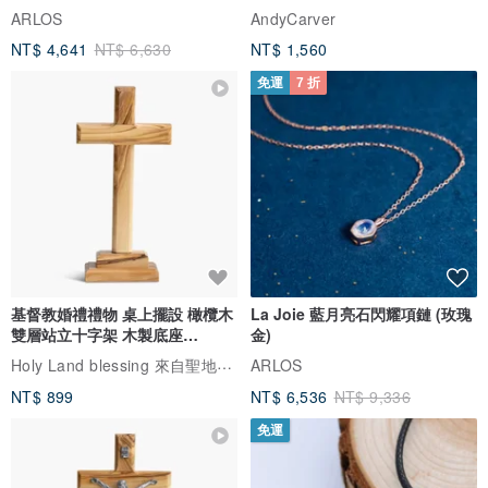
像天主教十字架
ARLOS
AndyCarver
NT$ 4,641
NT$ 6,630
NT$ 1,560
免運
7 折
基督教婚禮禮物 桌上擺設 橄欖木
La Joie 藍月亮石閃耀項鏈 (玫瑰
雙層站立十字架 木製底座
金)
161711
Holy Land blessing 來自聖地的祝福
ARLOS
NT$ 899
NT$ 6,536
NT$ 9,336
免運