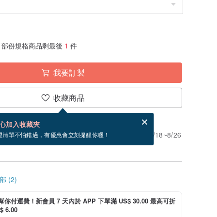
部份規格商品剩最後
1
件
我要訂製
收藏商品
賀卡，結帳完成後填寫
電子賀卡是什麼？
心加入收藏夾
」。付款後需 7 個工作天製作。現在下單預估 8/18~8/26
望清單不怕錯過，有優惠會立刻提醒你喔！
 (2)
i 幫你付運費！新會員 7 天內於 APP 下單滿 US$ 30.00 最高可折
 6.00