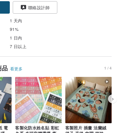
聯絡設計師
1 天內
91%
1 日內
7 日以上
商品
1 / 4
看更多
紙 電
客製化防水姓名貼 彩虹
客製照片 插畫 法蘭絨
鈕扣升級