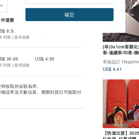
確定
首件運費
續件加收
S$ 8.58
US$ 4.95
6 到貨 | 提供追蹤
(幸)3x1cm客製
章-連續章/印章-
名章【客製化禮物
S$ 30.69
US$ 4.95
0 到貨 | 提供追蹤
US$ 4.41
貨時收取的金額為準。
與物流寄送天數估算。實際到貨日可能因付
【快速出貨】202
紅包袋_好事成雙_