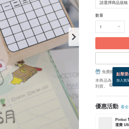
數量
免費贈送電子
點擊愛
本商品為「接單訂製
加入慾
到貨。
優惠活動
看全部
Pinko
運費 US$