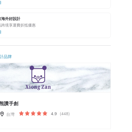
情
有海外好設計
品跨境享運費折抵優惠
情
計品牌
熊讚手創
4.9
(448)
台灣