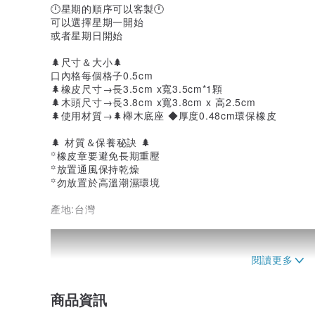
🕛星期的順序可以客製🕛
可以選擇星期一開始
或者星期日開始
🌲尺寸＆大小🌲
口內格每個格子0.5cm
🌲橡皮尺寸→長3.5cm x寬3.5cm*1顆
🌲木頭尺寸→長3.8cm x寬3.8cm x 高2.5cm
🌲使用材質→🌲櫸木底座 ◆厚度0.48cm環保橡皮
🌲 材質＆保養秘訣 🌲
꙳橡皮章要避免長期重壓
꙳放置通風保持乾燥
꙳勿放置於高溫潮濕環境
產地:台灣
商品資訊