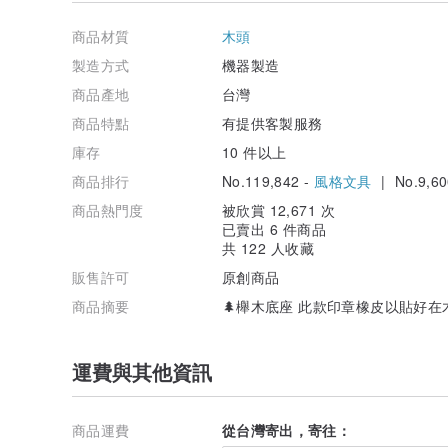
商品材質
木頭
製造方式
機器製造
商品產地
台灣
商品特點
有提供客製服務
庫存
10 件以上
商品排行
No.119,842 -
風格文具
| No.9,60
商品熱門度
被欣賞 12,671 次
已賣出 6 件商品
共 122 人收藏
販售許可
原創商品
商品摘要
🌲櫸木底座 此款印章橡皮以貼好在
#子彈#手帳#日記#文具#老師章#橡皮章
運費與其他資訊
#客製印章#zakka#卡片#木頭橡皮章
＃文創＃名片#DIY#文青#禮物
#Bullet Journal#子彈日記
商品運費
從台灣寄出，寄往：