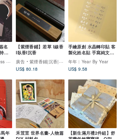
化簽名
【紫煙香鋪】若草 I線香
手繪原創 水晶轉印貼 客
獨特簽
I臥香I沉香
製化姓名貼 手寫純文字
】
防水耐刮 2入4入
幸福設計 Happiness Design
廣告
紫煙香鋪|沉香|檀香|香爐|佛教
年年︱Year By Year
US$ 80.18
US$ 9.58
5馬年
禾荳荳 世界名畫-人物篇
【新生滿月禮2件組】舒
燙金/
DIY 材料包
芙蕾低敏寶寶毯。ORIM