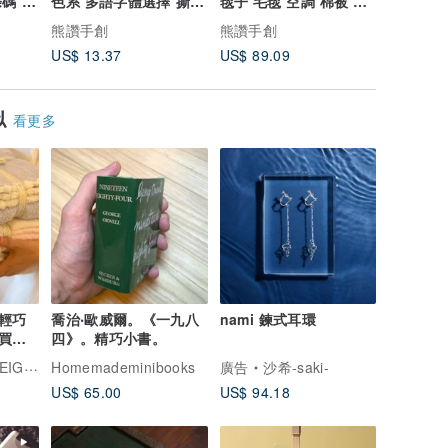
碼 載
色系 多語字體選擇 撕不
毯子 毛毯 空調 棉被 沙
有機 布
破耐用貼紙 相片
發毯 聖誕節 禮品
生棉 M
熊讚手創
熊讚手創
熊讚手創
US$ 13.37
US$ 89.09
US$ 5.8
似
看更多
輕巧
喬治‧歐威爾。《一九八
nami 鍊式耳環
買就
四》。精巧小書。
涼感巾
Y ONE
Homemademinibooks
廣告
沙希-saki-
US$ 65.00
US$ 94.18