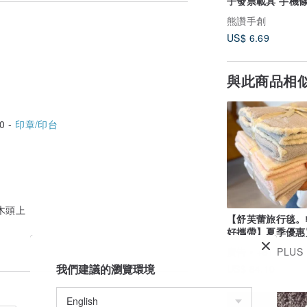
子發票載具 手機條
具 條碼 姓名貼
熊讚手創
US$ 6.69
與此商品相
0 -
印章/印台
木頭上
【舒芙蕾旅行毯。
好攜帶】夏季優惠
送ORIM今治認證
廣告
+81 PLUS EIGHT
我們建議的瀏覽環境
US$ 84.10