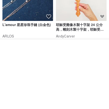
L'amour 星星珍珠手鏈 (白金色)
耶穌受難像木製十字架 24 公分
高，雕刻木製十字架，耶穌受難
像天主教十字架
ARLOS
AndyCarver
NT$ 4,641
NT$ 6,630
NT$ 1,560
看其他商品
了解品牌
免運
7 折
基督教婚禮禮物 桌上擺設 橄欖木
La Joie 藍月亮石閃耀項鏈 (玫瑰
雙層站立十字架 木製底座
金)