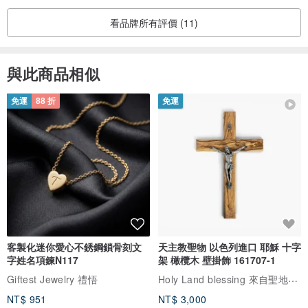
看品牌所有評價 (11)
與此商品相似
免運
88 折
免運
客製化迷你愛心不銹鋼鎖骨刻文
天主教聖物 以色列進口 耶穌 十字
字姓名項鍊N117
架 橄欖木 壁掛飾 161707-1
Holy Land blessing 來自聖地的祝福
Giftest Jewelry 禮悟
NT$ 951
NT$ 3,000