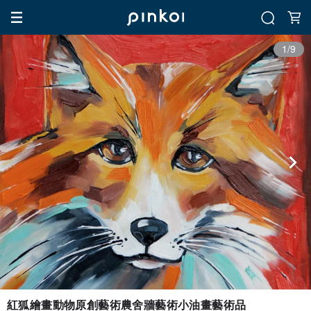
1/9
紅狐繪畫動物原創藝術農舍牆藝術小油畫藝術品