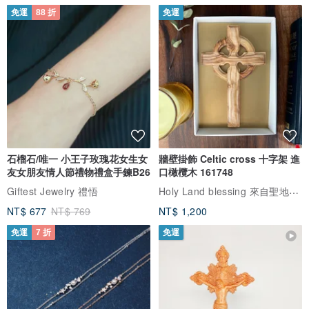
免運
88 折
免運
石榴石/唯一 小王子玫瑰花女生女
牆壁掛飾 Celtic cross 十字架 進
友女朋友情人節禮物禮盒手鍊B26
口橄欖木 161748
Holy Land blessing 來自聖地的祝福
Giftest Jewelry 禮悟
NT$ 677
NT$ 769
NT$ 1,200
免運
7 折
免運