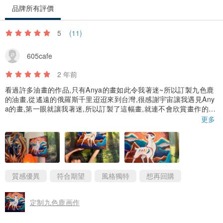
品牌所有評價
5
(11)
605cafe
2 年前
看過許多油畫的作品,只有Anya的畫如此令我著迷~所以訂製九色鹿
的油畫,從遙遠的俄羅斯千里迢迢來到台灣,很感謝宇宙讓我遇見Any
a的畫,第一眼就讓我著迷,所以訂製了這幅畫,就連不會欣賞畫作的老
公都讚嘆這幅九色鹿好好看! 還有強壯的肌肉XD 女兒很開心 樂意的
更多
和九色鹿拍照,感受到Anya 是用滿滿的愛創作這幅九色鹿~~謝謝An
ya 的畫作讓我們家充滿愛的正向能量~ 愛妳 抱
質感優異
符合期望
風格獨特
想再回購
定制九色鹿画作