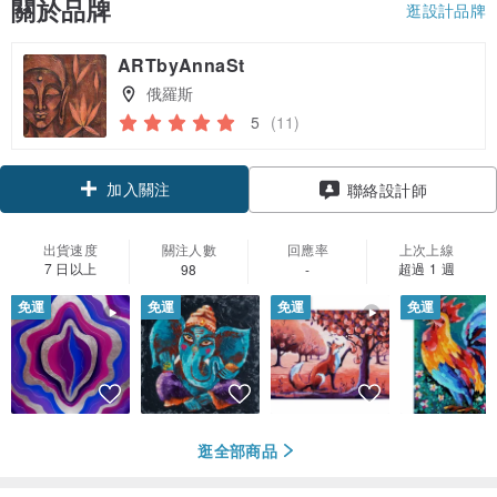
關於品牌
逛設計品牌
ARTbyAnnaSt
俄羅斯
5
(11)
加入關注
聯絡設計師
出貨速度
關注人數
回應率
上次上線
7 日以上
超過 1 週
98
-
免運
免運
免運
免運
逛全部商品