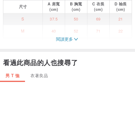
A
肩寬
B
胸寬
C
衣長
D
袖長
尺寸
(cm)
(cm)
(cm)
(cm)
S
37.5
50
69
21
M
40
52
71
22
閱讀更多
L
41
55
72.5
22.5
XL
42.5
56
73.5
23
看過此商品的人也搜尋了
COP 為 plain-me 旗下首個獨立品牌，其含義為 Confident
Personality，一個充滿自信的人格特質縮寫。從日常服的視角出發，
男 T 恤
衣著良品
結合街頭、軍風、都會等經典風格，融入符合日常生活的設計機能，
無論是在款式或尺寸設定上，希望能從穿得舒服開始，透過搭配展現
穿著者的自信態度。
/
【產品介紹】