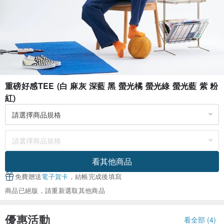
重磅好感TEE (白 麻灰 深藍 黑 螢光橘 螢光綠 螢光藍 紫 粉
紅)
看其他商品
免費贈送
電子賀卡
，結帳完成後填寫
商品已絕版，請重新選取其他商品
優惠活動
看全部 (4)