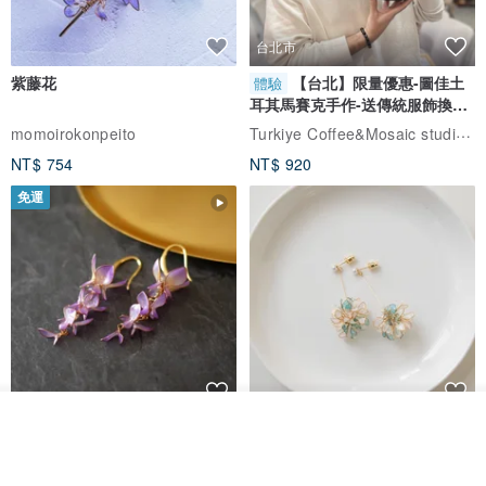
台北市
紫藤花
【台北】限量優惠-圖佳土
體驗
耳其馬賽克手作-送傳統服飾換裝
體驗
Turkiye Coffee&Mosaic studio土耳其咖啡與馬賽克燈工作坊
momoirokonpeito
NT$ 754
NT$ 920
免運
看其他商品
藤花 煌 耳環・耳夾
【繁花計畫】- 清冰
了解品牌
Dip art -nachugo-
紅花 hunghua