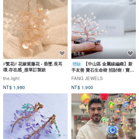
台北市
//繁花// 花嫁紫藤花 - 垂墜.長耳
【中山區 金屬線編織】新
體驗
環.存在感_接單訂製款
手友善 寶石生命樹 招財樹 / 寶石
自選
the.light
FANG JEWELS
NT$ 1,980
NT$ 1,900