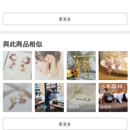
衣櫃必備，擁有銷售破萬件的好口碑。
重磅棉質不透膚、手感厚實。
看更多
合身版型。
下擺雙邊收針、衣標好感辨別。
與此商品相似
【產品規格】
材質：主布-棉100%、羅紋-棉98%、彈性纖維2%
產地：台灣
【建議洗滌】
1. 可冷水溫和機洗、不可漂白、吊掛晾乾、不可烘乾、低溫熨燙、溫
度低於110°C、特定溶劑乾洗。
2. 本商品可能因汗水、雨水、摩擦等因素，而染色至其他衣物上，敬
台北市
台北市
台北市
請注意。
3. 洗滌前參考衣物洗標指示，請反面清洗，勿長時間浸泡，衣物深淺
看更多
色分開，相近色系一起洗滌尤佳，洗滌過程會有些微掉色、含棉質成