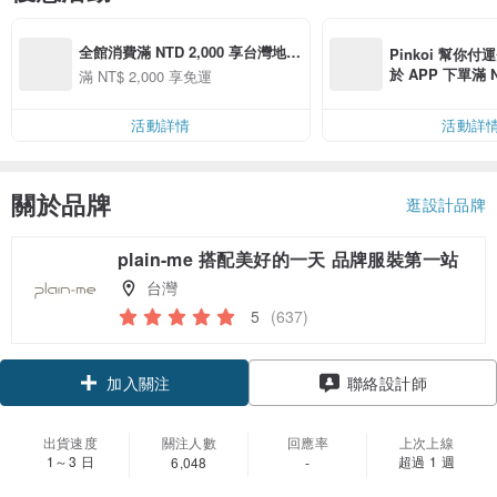
全館消費滿 NTD 2,000 享台灣地區
Pinkoi 幫你付
免運費
於 APP 下單滿 
滿 NT$ 2,000 享免運
運費 NT$ 100
活動詳情
活動詳
關於品牌
逛設計品牌
plain-me 搭配美好的一天 品牌服裝第一站
台灣
5
(637)
領優惠券
聯絡設計師
加入關注
出貨速度
關注人數
回應率
上次上線
1～3 日
超過 1 週
6,048
-