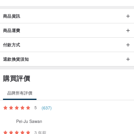
分單品下水後可能微縮1-2公分，皆屬正常情形；亦可使用洗衣袋減少
摩擦受損風險。
商品資訊
4. 注意：由於相機、螢幕會造成色差，一切以實物為主。
商品運費
付款方式
退款換貨須知
購買評價
品牌所有評價
5
(637)
Pei-Ju Sawan
3 年前