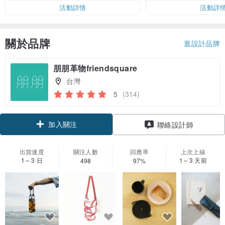
活動詳情
活動詳
關於品牌
逛設計品牌
朋朋革物friendsquare
台灣
5
(314)
加入關注
聯絡設計師
出貨速度
關注人數
回應率
上次上線
1～3 日
1～3 天前
498
97%