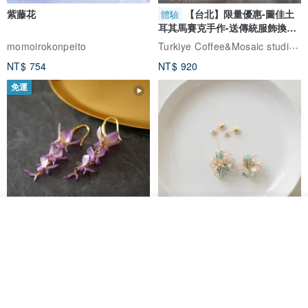
紫藤花
【台北】限量優惠-圖佳土
體驗
耳其馬賽克手作-送傳統服飾換裝
體驗
Turkiye Coffee&Mosaic studio土耳其咖啡與馬賽克燈工作坊
momoirokonpeito
NT$ 754
NT$ 920
免運
看其他商品
了解品牌
藤花 煌 耳環・耳夾
【繁花計畫】- 清冰
Dip art -nachugo-
紅花 hunghua
NT$ 2,125
NT$ 720
93 折