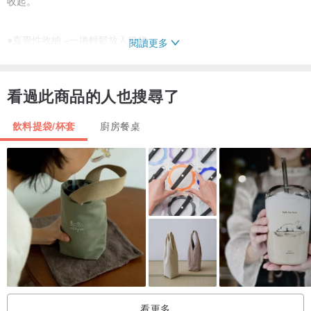
收起。
●直覺性收納 –一捲輕鬆放入口袋
閱讀更多
隨手一捲放入口袋或小包，就不用擔心會忘記帶他出門了！
看過此商品的人也搜尋了
●皮革高質感 –哥提的是質感，姊提的是時髦
「超細纖維皮革」是一種人造纖維材質，組織結構與真皮相似，具有
飲料提袋/杯套
廚房餐桌
可碰水與媲美真皮的強韌性等特點。
●立體磁釦設計 –幫你挺住每一刻
提袋上方具有磁釦設計，裝入容器後釦起可在放置時保持提袋立體，
輕鬆提起隨行。
●為什麼是2.0？
太陽系飲品袋的原版在2017年誕生，隨著2018年禁塑令的實施，很高
興看到越來越多的人對於環保意識的重視，開始自備環保杯、環保瓶
看更多