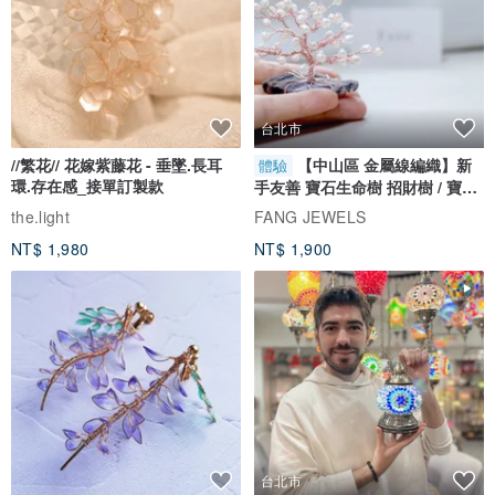
台北市
//繁花// 花嫁紫藤花 - 垂墜.長耳
【中山區 金屬線編織】新
體驗
環.存在感_接單訂製款
手友善 寶石生命樹 招財樹 / 寶石
自選
the.light
FANG JEWELS
NT$ 1,980
NT$ 1,900
台北市