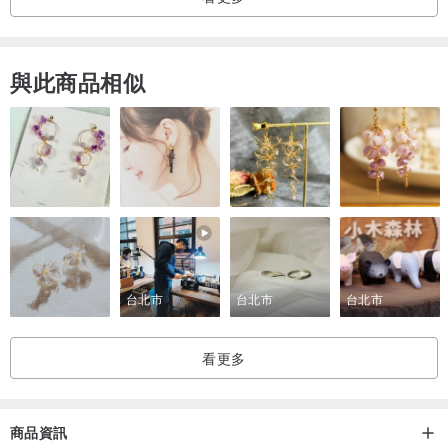
等容器。使用者的行為變化帶動了太陽系的進化，有一部分的環保容
器體積較大，因此太陽系飲品袋2.0將版型重新設計調整，可以更穩當
得裝置大型容器。另外在使用習慣上，增加了收納與押釦的功能設
與此商品相似
計，讓每一個使用者能夠更順暢得在生活中享受喝飲料的樂趣！
●清潔方式：超細纖維材料基本上不太容易沾附髒污，若需清洗以清水
洗淨即可，切勿使用清潔劑或洗碗精，請陰乾勿曬太陽，也請勿用吹
風機吹唷！
●產品規格：
材質：台灣製造超細纖維皮革
台北市
台北市
台北市
尺寸：長19cmx寬15cm
耐重：1.2kg
看更多
商品資訊