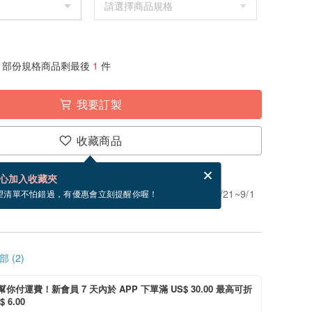
部份規格商品剩最後
1
件
我要訂製
收藏商品
賀卡，結帳完成後填寫
電子賀卡是什麼？
心加入收藏夾
」。付款後需 5 個工作天製作。現在下單預估 8/21~9/1
望清單不怕錯過，有優惠會立刻提醒你喔！
 (2)
i 幫你付運費！新會員 7 天內於 APP 下單滿 US$ 30.00 最高可折
 6.00