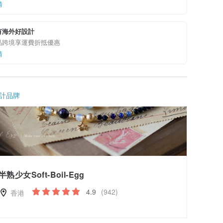
情
有海外好設計
品跨境享運費折抵優惠
情
計品牌
半熟少女Soft-Boil-Egg
4.9
(942)
香港