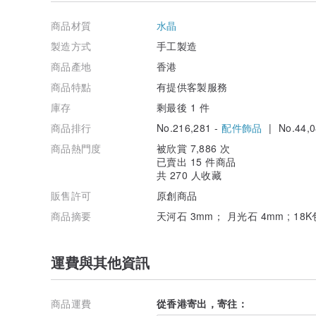
↳ 包裝內容說明
商品材質
水晶
如若購買一件以上，我們是會把飾物都放在同一個紙袋內
製造方式
手工製造
為支持環保，不提供任何塑膠袋唷，以上的夾鍊袋、卡片和紙袋希望
加購禮物包裝連結：
商品產地
香港
www.pinkoi.com/product/3wDRzcL6?cat...
商品特點
有提供客製服務
庫存
剩最後 1 件
商品排行
No.216,281 -
配件飾品
| No.44,0
↳ 運費&運送時間
→香港地區：【香港郵政】平郵
商品熱門度
被欣賞 7,886 次
由寄出當日開始計3～5個工作天
已賣出 15 件商品
（若希望寄順豐請聯絡我們，只接受"到付"）
共 270 人收藏
販售許可
原創商品
→台灣地區：【香港郵政】掛號（追蹤號）
由寄出當日開始計7～15個工作天
商品摘要
天河石 3mm； 月光石 4mm ; 18
→ 海外地區：【香港郵政】掛號（追蹤號）
由寄出當日開始計10～20個工作天
運費與其他資訊
因為太多客人反映平郵包裹寄失了，所以我們決定台灣及
運費較高但能確定包裹能到達你們的手上。運送時間是我們
商品運費
從香港寄出，寄往：
工作天內，香港地區5天內。掛號需要簽收，但不會有電話