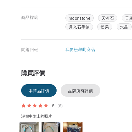
時。以下連結有詳細解說各種淨化方法唷。
www.pinkoi.com/magz/1_WBqVGZ
商品標籤
moonstone
天河石
天
產地/製造方式
MADE IN HONG KONG
月光石手鍊
松果
水晶
問題回報
我要檢舉此商品
購買評價
本商品評價
品牌所有評價
5
(6)
評價中附上的照片