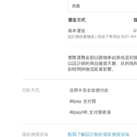
都不會代收件的喔，請購買時一定要填寫你家的地址或是
美國
拒收退件的，如果因為填寫錯誤地址等人為因數而無法送
由買家再付運費才會補發。
運送方式
↳ 代寫小字條
基本運送
U
可免費代寫紙條，請在購買前或後盡快通知我們，英語或中
話不會自動提供。
設計師自選物流 | 現在下單預估 8/21~9/1
↳ 飾品保養方法
☆黃銅/純銀：
實際運費金額以購物車結算或是到
黃銅／純銀飾品佩戴時都會因為接觸到空氣和我們的皮脂
以設計師的商品備貨天數、目的地
澤變得暗淡，建議每天佩戴後可以收納至我們附上的夾鍊
款時間與物流延遲影響。
長飾品的壽命。我們包裝內附有一片黑紙，那是
「防氧化
密封收藏可以減低氧化速度。
↳ 如果氧化的話也不用擔心
付款方式
信用卡安全加密付款
可用拭銀布或眼鏡布擦拭，沒有拭銀布的話可將牙膏擠在
淨再用乾爽的棉布抹乾。純銀的可以使用海棠粉擦拭，又
Alipay 支付寶
直接噴上香水，會直接減少飾品的壽命喔！
AlipayHK 支付寶香港
↳ 天然石＆水晶
雖然是石頭，但是請溫柔地對待他們 ＾＾
水晶是需要淨化／消磁的，每過一段時間就需要淨化，最
退款換貨須知
點我了解設計館的退款換貨須知
的是陰性，也是屬於比較柔性的光線。一般水晶都適合光照