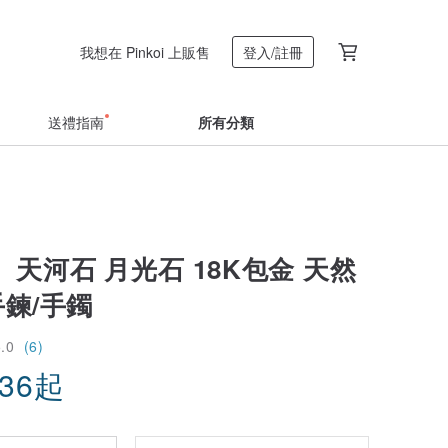
我想在 Pinkoi 上販售
登入/註冊
送禮指南
所有分類
天河石 月光石 18K包金 天然
手鍊/手鐲
5.0
(6)
.36
起