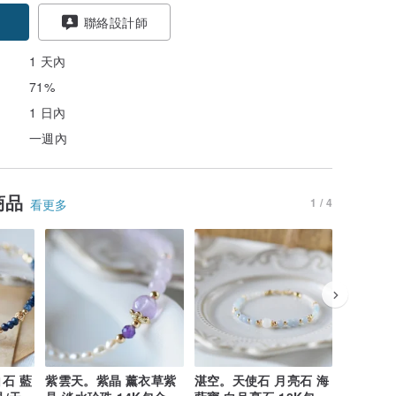
聯絡設計師
1 天內
71%
1 日內
一週內
商品
1 / 4
看更多
石 藍
紫雲天。紫晶 薰衣草紫
湛空。天使石 月亮石 海
丘比特。