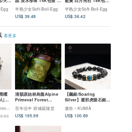
晶/天然
晶 淡水珍珠 14K包金 水
藍寶 白月亮石 18K包金
使石 14
晶/天然石手鍊
水晶 手鍊
手鍊
-Egg
半熟少女Soft-Boil-Egg
半熟少女Soft-Boil-Egg
半熟少女Sof
US$ 39.48
US$ 36.42
US$ 42.
似
看更多
|黑曜
清韻原始林烏龍Alpine
【飆銀/Soaring
人|驅
Primeval Forest
Silver】避邪虎眼石銀曜
災
Oolong | 台灣茶葉・茶
石手鍊 | 客製 水晶手鍊
香草的早上
百年伍中 府城延陵堂
廣告
KUMIÀ
葉
US$ 195.99
US$ 100.89
8.86