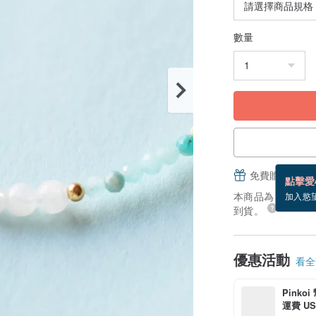
數量
免費贈送電子
點擊愛
本商品為「接單訂製
加入慾
到貨。
優惠活動
看全部
Pinko
運費 US$