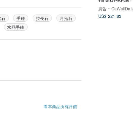
補藍色系水晶手鍊
廣告
CaWaiiDaisy Handmade
US$ 221.83
然石
手鍊
拉長石
月光石
水晶手鍊
看本商品所有評價