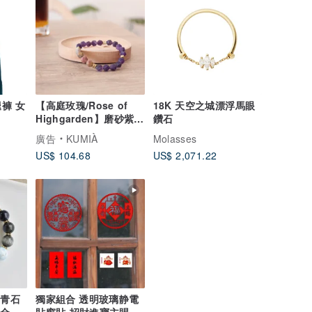
褲 女
【高庭玫瑰/Rose of
18K 天空之城漂浮馬眼
Highgarden】磨砂紫水
鑽石
晶畢卡索碧玉 水晶手鍊
廣告
KUMIÀ
Molasses
US$ 104.68
US$ 2,071.22
堇青石
獨家組合 透明玻璃静電
十全大
貼窗貼-招財進寶主賜平