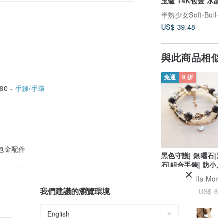
玉髓 14K包金 水
石手鍊
半熟少女Soft-Boil
包裝的喔，如需分開包裝，請購買時備注。
US$ 39.48
你收到後能重用 (⁎⁍̴̛ᴗ⁍̴̛⁎)
與此商品相
免運
9 折
80 -
手鍊/手環
K包金配件
黑色守護| 銀曜石
石|組合手鍊| 防小
走負能量|避邪擋
廣告
Vanilla Morning 
我們建議的瀏覽環境
US$ 61.98
US$ 6
海外地區一律寄掛號空郵（追蹤號），雖然
所不能控制的，在亞洲地區都大概在20個
訊息接收提示，順豐站、7-11便利店等等