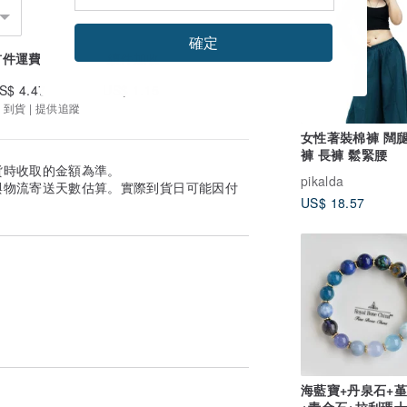
確認可以接收香港郵政的地址，否則郵件會
達的話我們不會免費補發也不會退款，需要
確定
首件運費
續件加收
S$ 4.47
US$ 1.15
文都可以，字數請在20字以內，不通知的
 到貨 | 提供追蹤
女性著裝棉褲 闊腿
褲 長褲 鬆緊腰
貨時收取的金額為準。
和汗水以及潮濕天氣，而發生微氧化金屬光
pikalda
與物流寄送天數估算。實際到貨日可能因付
袋或手飾盒中，減少接觸空氣的機率，以延
US$ 18.57
片」
喔，請不要丟掉，把它跟你的飾物一起
化妝棉上來當拭銀布用，然後用清水沖洗乾
便宜又可以立即變亮。女孩們切勿在飾物上
簡單的方法就是光照法－曬月光，月光代表
海藍寶+丹泉石+
法，而光照法的消磁時間至少要 3 小
+青金石+拉利瑪