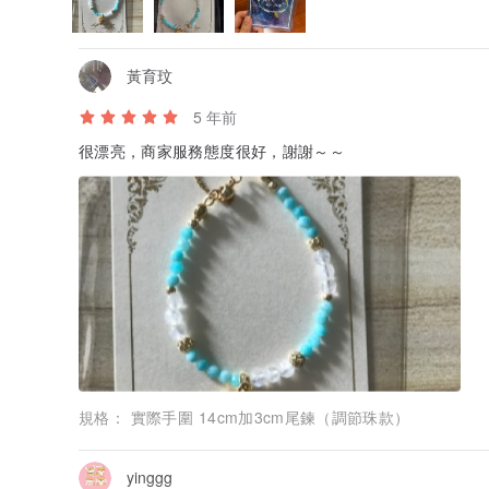
黃育玟
5 年前
很漂亮，商家服務態度很好，謝謝～～
規格：
實際手圍 14cm加3cm尾鍊（調節珠款）
yinggg