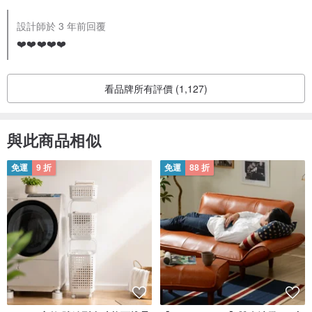
感動😭
設計師於 3 年前回覆
會期待您其他的設計品的🌷
❤️❤️❤️❤️❤️
看品牌所有評價 (1,127)
與此商品相似
免運
9 折
免運
88 折