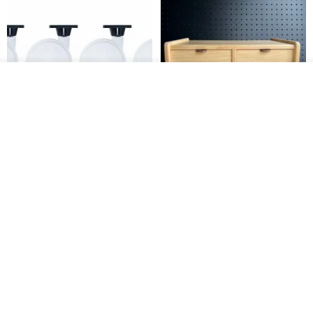
我要訂製
加入收藏
了解品牌
日本Like-it 可堆疊收納洗衣籃專
雙抽屜螢幕增高架(寬42CM) 收納
用 -滑滑便利輪 (專用輪)
書桌展示架 手工 客製化雷射雕刻
this-this 雜貨研究所
Pinocchio’s cabin
NT$ 234
NT$ 260
NT$ 3,026
NT$ 3,362
免運
68 折