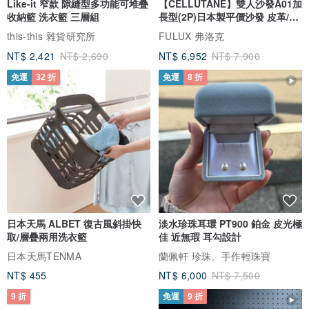
Like-it 窄款 隙縫型多功能可堆疊
【CELLUTANE】雙人沙發A01加
收納籃 洗衣籃 三層組
長型(2P)日本製平價沙發 皮革/燈
芯絨
this-this 雜貨研究所
FULUX 弗洛克
NT$ 2,421
NT$ 2,690
NT$ 6,952
NT$ 7,900
免運
32 折
免運
8 折
作品來源：The Poster Club
來自丹麥的藝術品發行商 The Poster Club 與許多新銳藝術家和知名
藝術家合作，推出獨特且高品質的藝術印刷品。
我們的靈感來自北歐生活方式、時尚和室內設計的趨勢，將我們哥本
日本天馬 ALBET 復古風斜掛快
淡水珍珠耳環 PT900 鉑金 皮光極
哈根和斯堪地那維亞的文化與創意產業的創新技術相結合。
取/層疊兩用洗衣籃
佳 近無瑕 耳勾設計
日本天馬TENMA
蘭佩軒 珍珠。手作輕珠寶
The Poster Club 受到眾多領先的室內和設計部落客的推薦，並因其
NT$ 455
NT$ 6,000
NT$ 7,500
獨特的選擇和高品質的藝術印刷品而備受推崇。
9 折
免運
9 折