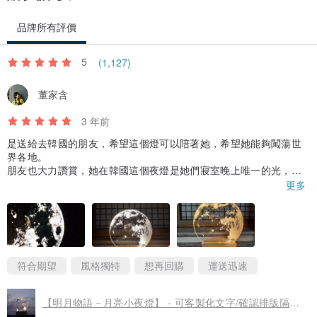
品牌所有評價
當被問及她對自己和職業生涯有什麼目標時，她說：“我總是專注於那
5
(1,127)
些給我能量和讓我快樂的事情。工作並從我的創造力中賺錢，並且永
不放棄或妥協。”
董家含
3 年前
紙材：265g 高品質藝術雪面紙，擁有低調而不反光的溫潤質感。
尺寸：50x70 cm
是送給去韓國的朋友，希望這個燈可以陪著她，希望她能夠闖蕩世
界各地。
印刷：丹麥印製, 藝術微噴技術可保持20年以上不褪色
朋友也大力讚賞，她在韓國這個夜燈是她們寢室晚上唯一的光，而
且超級美，她說用手機拍根本拍不出真實的樣子，非常感謝我！這
更多
個禮物真的送對了！我超級開心！
作品名稱：Pairs
雖然標明是月球燈，但我把它認定為地球燈，超級希望這個版本有
地球的地圖在上面，並且有磁鐵性質，可以貼上指標，每次都標記
自己在哪裡，若真的有這樣的設計
出現，我會非常想購買的！
符合期望
風格獨特
想再回購
運送迅速
重點是！！我確定要去送機的當天下單，因為7天後她就要出國了，
【明月物語－月亮小夜燈】 - 可客製化文字/確認排版隔天出貨
我超擔心會趕不上，但沒想到三天就到取件門市了！真的真的超級