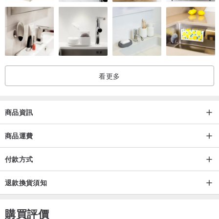
消除外界壓力和乾擾的一種方式。“藝術不應該太複雜。我想邀請人們
進入我的藝術世界，模糊現實的界限。”
她全天潛意識地收集大部分靈感，並將其轉化為抽像圖案，並大多采
用中性或微妙的顏色： “我喜歡顏色，但很難找到正確的使用方式。
有時我覺得它們與形狀競爭，破壞了平衡。但我正在努力尋找它。”
看更多
家是心之所在
商品資訊
對於安娜來說，一個完美的周六就是在平靜中享用現煮的咖啡：“這從
商品運費
來沒有發生過，因為一個裝扮成公主的小怪物不斷試圖引起我的注
意。” 她笑了。更可能的情況是周六與家人在陽光下散步，晚上喝一
付款方式
杯酒，與朋友分享很多歡笑。
退款換貨須知
“我們的家就是我的聖殿，”安娜解釋道，她強調用自己喜歡的東西包
圍自己——創造一個快樂和寧靜的空間。
購買評價