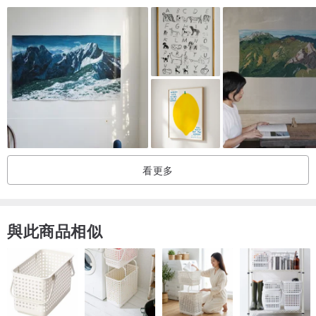
看更多
“我正處於嘗試很多新事物的階段，並試圖找出我的熱情所在。目前，
我對在亞麻畫布上混合丙烯酸、紙張和紡織品感到最高興和滿意。我
與此商品相似
喜歡材料的混合、觸感和深度。”
安娜·約翰遜 (Anna Johansson) 與家人住在斯德哥爾摩市中心。她擔
任創意總監和設計師，並利用她作為藝術家的工作作為與自己聯繫並