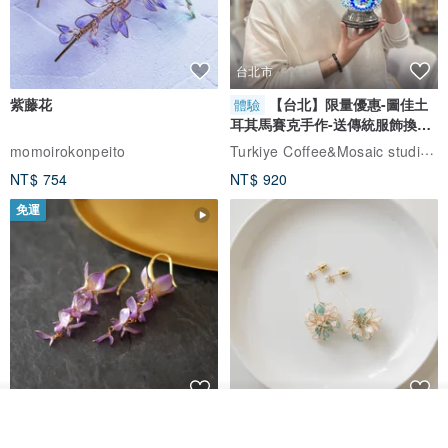
另有提供專屬客製、生命靈數款，如果你也想要獨一無二，歡迎私訊
聯絡我們。
台北市
⭐️由於商品皆採客制尺寸手工製作，除非明顯瑕疵外，不接受個人因
紫藤花
【台北】限量優惠-圖佳土
體驗
耳其馬賽克手作-送傳統服飾換裝
素退貨，如有任何問題請在收貨後三天內來信告知。
體驗
Turkiye Coffee&Mosaic studio土耳其咖啡與馬賽克燈工作坊
momoirokonpeito
NT$ 754
NT$ 920
🔮天然礦石能以振動頻率影響周遭及人類的能量，依不同的共振頻率
啟動不同的脈輪。水晶能做的也只是輔助轉換，首先還是要從自己內
免運
心做改變，讓你更接近自己的期許，『吸引力法則』你的意念就會吸
引類似的事情靠近，相信就會有力量，願水晶為您帶來好的能量。
👁‍🗨Follow about more design and photo lnstagram (@isle.of_light)
我要訂製
藤花 煌 耳環・耳夾
【繁花計畫】- 清冰
加入收藏
了解品牌