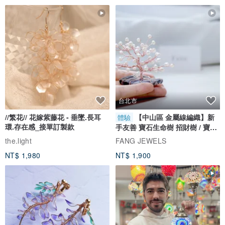
＊在長時間配戴下，過程中接觸空氣、汗水或污垢使金屬產生微氧化
而黯淡無光，這時候可使用拭銀布擦拭、牙膏稍微刷過。
＊商品含有金屬配件，手鍊若長時間不配戴可放置夾鏈袋內避免氧
化，避免與空氣接觸。
＊建議洗澡、泡溫泉、游泳等時候取下飾品，保持乾燥可延長飾品的
壽命、保色時間。
台北市
-------------------------------------------------------------—
//繁花// 花嫁紫藤花 - 垂墜.長耳
【中山區 金屬線編織】新
體驗
《售後服務》
環.存在感_接單訂製款
手友善 寶石生命樹 招財樹 / 寶石
1.需送禮的朋友我們也有代寫小卡服務(中文、英文）請先備註給我們
自選
the.light
FANG JEWELS
知道。
NT$ 1,980
NT$ 1,900
2.該商品可享一次免費換線、維修服務，若需更換晶石或配件將酌收
費用，此服務須自行負擔來回運費。
《專屬客製》