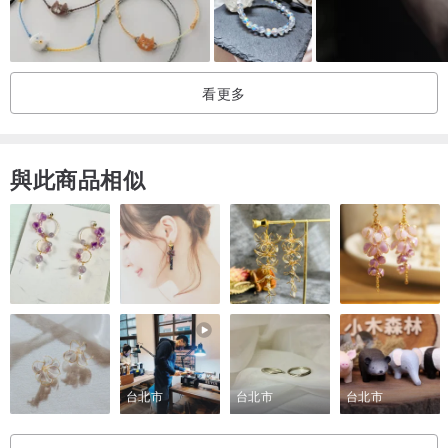
被稱為“愛情之石”。粉晶所散發出溫和而吸引人的粉紅色光芒，使四
周的人喜愛自己，對於辦公室和諧人脈關係就是主要的影響。也可治
療心靈傷痛。
看更多
◽️透石膏：透石膏是一種非常高頻振動的能量石，可以傳遞訊息(甚至
記憶)，是光能量的絕佳媒介。並加強我們與指導靈，守護靈與天使們
與此商品相似
的溝通聯繫，同時提昇靈性的覺知，宇宙無窮盡的能量來源。透石膏
是個強大的淨化與療癒工具，能夠清除、守護並為我們的能量場提供
護盾。是少數能夠快速打通並移除負面能量，讓體內的能量流通更加
流暢，帶來和諧與思緒的清晰。
◽️珍珠：相傳珍珠乃是美人魚的眼淚等傳說，是擁有月亮能量的寶石，
因此稱作「維納斯之淚」。能給予配戴者力量，使心與靈魂清澈皎
淨，有助對事物的吸收和領悟，能安定心神，不恐懼不驚慌，並平緩
台北市
台北市
台北市
易怒脾氣。一顆珍珠的誕生寓意著愛情歷經如珍珠般長時間的磨練，
終以修成正果，印度女子常配戴珍珠願婚姻圓滿幸福。