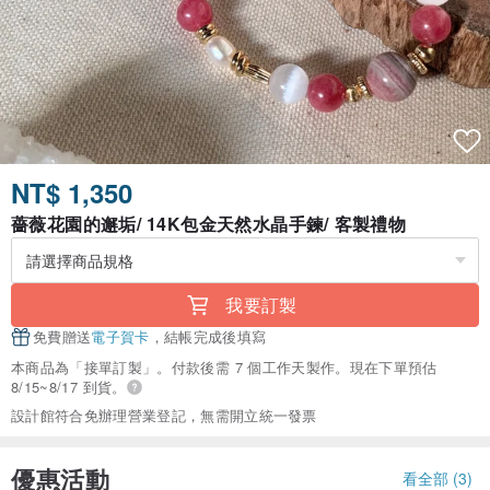
NT$ 1,350
薔薇花園的邂垢/ 14K包金天然水晶手鍊/ 客製禮物
我要訂製
免費贈送
電子賀卡
，結帳完成後填寫
本商品為「接單訂製」。付款後需 7 個工作天製作。現在下單預估
8/15~8/17 到貨。
設計館符合免辦理營業登記，無需開立統一發票
優惠活動
看全部 (3)