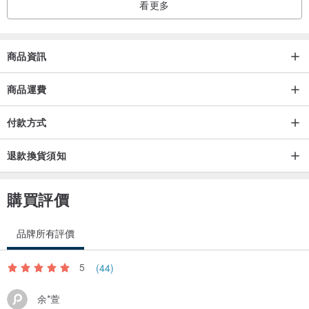
看更多
-------------------------------------------------------------—
《手圍測量 》
商品資訊
＊可使用布尺測量手圍，請緊貼手腕最細的位子一圈，記錄下實際的
手圍尺寸，您無需自行預留空間，製作時會依造您實際尺寸調整置適
商品運費
合的位置。
付款方式
＊若量錯手圍需自付來回運費與酌收工本手續費100元。
＊如有特別尺寸要求，請於備註欄註明。
退款換貨須知
＊手圍的不同會影響飾品配件部分增減，故照片可能無法完全一樣，
整體外觀設計是不會改變的。
購買評價
《水晶特質 》
品牌所有評價
天然水晶為自然產物，偶然出現冰裂、棉絮、凹洞、礦缺等，但天然
水晶礦石是大自然給我們的寶貝，每一顆水晶都是獨一無二的，這些
5
(44)
並不會影響天然水晶的靈性與功能，我們也會努力把關把最好的品質
余*萱
帶給大家，完美主義者請三思。