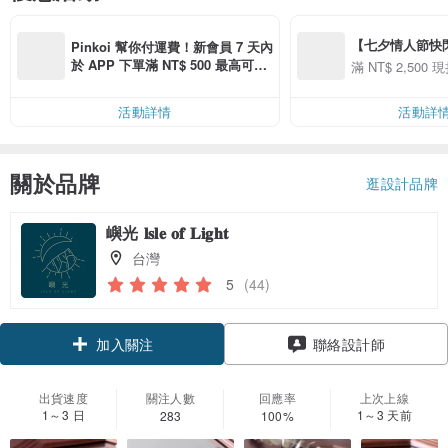
【七夕情人節快閃】8
Pinkoi 幫你付運費！新會員 7 天內
用 APP 購買任一
於 APP 下單滿 NT$ 500 最高可折
滿 NT$ 2,500 現
00 現折 NT$100
運費 NT$ 100
活動詳情
活動詳
關於品牌
逛設計品牌
嶼光 𝐥𝐬𝐥𝐞 𝐨𝐟 𝐋𝐢𝐠𝐡𝐭
台灣
5
(44)
加入關注
聯絡設計師
出貨速度
關注人數
回應率
上次上線
1～3 日
1～3 天前
283
100%