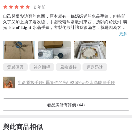
2 年前
《白碎石淨化》
自己習慣帶這類的東西，原本就有一條媽媽送的水晶手鍊，但時間
✿凡購買任何商品即可加購價$120(約100g) 購買白水晶碎石淨化，我
久了又加上換了幾次線，手圍較鬆常常敲到東西，所以終於找到 嶼
光 𝐥𝐬𝐥𝐞 𝐨𝐟 𝐋𝐢𝐠𝐡𝐭 水晶手鍊，客製化設計讓我很滿意，就是因為客
們所挑選的碎石是高透純淨的唷，另有賣場可下單。
製，所以與設計師的溝通很重要，但只要講清楚自己想要的感覺，
更多
✿客製款、生命靈數款訂單，皆有附贈一包(約100g)的白碎石，不需
而設計師也很給力幫忙做了最好的調整，相信都能購買到滿意的商
品，將來會再回購，也會推薦給身邊有需要的人唷，再次謝謝 嶼光
額外購買。
𝐥𝐬𝐥𝐞 𝐨𝐟 𝐋𝐢𝐠𝐡𝐭 水晶！！
《線材、配件說明》
質感優異
符合期望
風格獨特
運送迅速
＊彈性線：方便配戴，使用日本蠶絲彈力線、韓國透明彈性線，不易
斷裂。
生命靈數手鍊/ 屬於你的光/ 925銀天然水晶能量手鍊
＊彈簧扣：時髦又耐用，使用日本珠寶鋼絲線，堅韌不易斷。
＊配件：S925銀＆14K包金(14KGF)
📌彈性線款式可換彈簧扣，需而外加50元，請先聯絡設計師，會另外
看品牌所有評價 (44)
開賣場下單。
與此商品相似
《使用、保養》