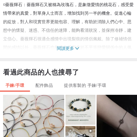
◽️薔薇輝石：薔薇輝石又被稱為玫瑰石，是象徵愛情的桃花石，感受愛
情帶來的真愛，對單身人士而言，增加找到另一半的機會。促進心輪
的綻放，對人和現實世界更能包容、理解，有助於消除人們心中、思
想中的懷疑、迷惑、不信任的迷障，能夠看清狀況，並保持冷靜，建
立信心。薔薇輝石很適合感情中出現裂痕的情侶佩戴。除了修補情侶
間的感情以外，薔薇輝石也很適合長期處於不平等戀愛關係中的人佩
閱讀更多
戴，所以薔薇輝石讓人能用更正面的行為態度來面對自己與別人。
看過此商品的人也搜尋了
◽️紅紋石：象徵堅強忠誠的愛情，賜予佩戴者勇氣擁抱熱戀治癒心靈傷
疤。開發心輪、解憂鬱、消解負面能量，能使配戴者心情愉快，使人
手鍊/手環
配件飾品
提供客製的 手鍊/手環
熱情、願意付出，增加招來愛情的機會，可以增進異性緣。學習愛惜
真實的自己，並面對自己內心的情感，增加個人魅力，有助於吸引真
正心靈契合的人，招「正桃花」，積極去追求所愛，還可以幫助夫
妻、情侶之間增加彼此的感情，達成彼此心意連結、靈犀相通。
◽️粉晶：可柔化性情、強化女性能量、增強異性緣、招來桃花運，所以