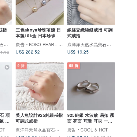
戒指
三色akoya珍珠項鍊 日
線條交織純銀戒指 可調
本製10k金 日本珍珠 路
式戒指
路通項鍊 日本直送
熹洋洋天然水晶寶石銀飾
熹洋洋天然水晶寶石銀飾
廣告
KOKO PEARL JEWELRY
US$ 282.52
US$ 19.25
1.16
9 折
95 折
石 項
美人魚設計925純銀戒指
925純銀 水波紋 易扣 霧
鍊 免
可調式戒指
面 亮面 耳環 耳夾 一對
免費送禮包裝
熹洋洋天然水晶寶石銀飾
OT
廣告
COOL & HOT