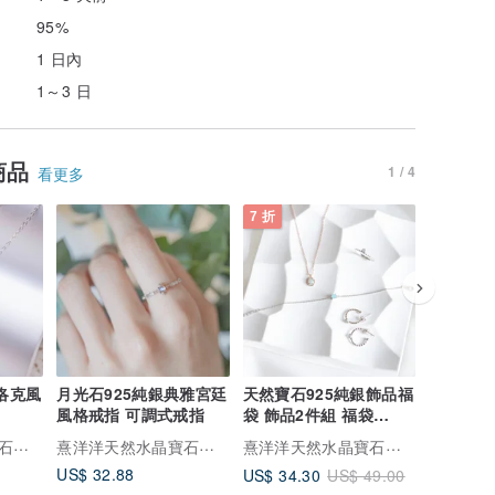
95%
1 日內
1～3 日
商品
1 / 4
看更多
7 折
9 折
洛克風
月光石925純銀典雅宮廷
天然寶石925純銀飾品福
石榴石9
風格戒指 可調式戒指
袋 飾品2件組 福袋
話故事戒
Goody Bag
熹洋洋天然水晶寶石銀飾
熹洋洋天然水晶寶石銀飾
熹洋洋天然水晶寶石銀飾
US$ 32.88
US$ 34.30
US$ 39.
US$ 49.00