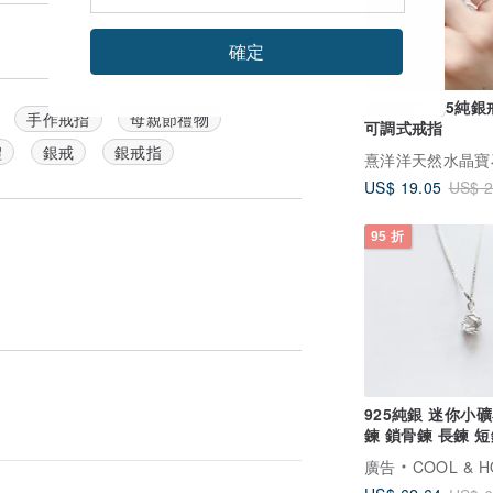
確定
繩索設計925純銀
手作戒指
母親節禮物
可調式戒指
禮
銀戒
銀戒指
US$ 19.05
US$ 2
95 折
925純銀 迷你小礦
鍊 鎖骨鍊 長鍊 短
費送禮包裝
廣告
COOL & H