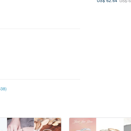
US$ 62.64
US$ 6
38)