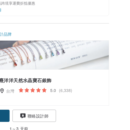
品跨境享運費折抵優惠
情
計品牌
熹洋洋天然水晶寶石銀飾
5.0
(6,338)
台灣
聯絡設計師
1～3 天前