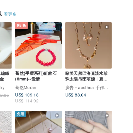
似
看更多
95 折
珠編織
驀然(手環系列)紅紋石
歐美天然巴洛克淡水珍
k金
(8mm)--愛情
珠太陽吊墜項鍊 | 夏季
穿搭
lry
驀然Moran
廣告
aesthea 手作輕珠寶
US$ 109.18
US$ 88.64
2.65
US$ 114.92
免運