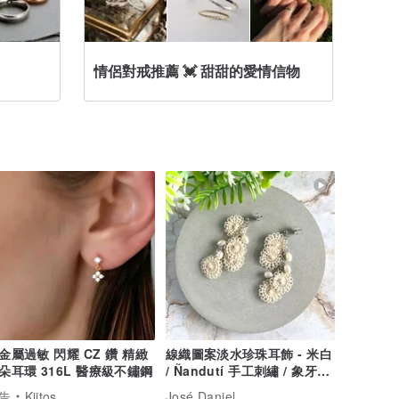
情侶對戒推薦 💓 甜甜的愛情信物
對戒
金屬過敏 閃耀 CZ 鑽 精緻
線織圖案淡水珍珠耳飾 - 米白
朵耳環 316L 醫療級不鏽鋼
/ Ñandutí 手工刺繡 / 象牙白
蕾絲 / 珍珠垂墜耳環 / 無耳洞
告
Kiitos
José Daniel