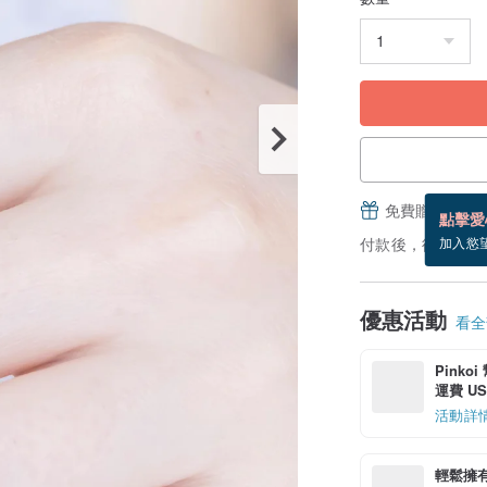
免費贈送電子
點擊愛
付款後，從備貨到
加入慾
優惠活動
看全部
Pinko
運費 US$
活動詳
輕鬆擁