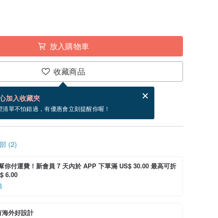
放入購物車
收藏商品
賀卡，結帳完成後填寫
電子賀卡是什麼？
心加入收藏夾
寄出商品為 3 個工作天。（不包含假日）
望清單不怕錯過，有優惠會立刻提醒你喔！
 (2)
i 幫你付運費！新會員 7 天內於 APP 下單滿 US$ 30.00 最高可折
 6.00
情
有海外好設計