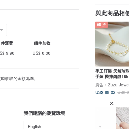
與此商品相
95 折
首件運費
續件加收
S$ 9.90
US$ 0.00
手工訂製 天然珍
手鍊 醫療鋼鍍18
貨時收取的金額為準。
廣告
Zuzu Jewe
US$ 88.02
US$ 9
9 折
我們建議的瀏覽環境