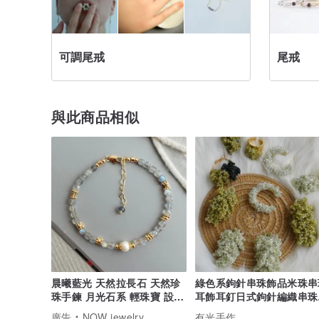
可調尾戒
尾戒
與此商品相似
晨曦藍光 天然拉長石 天然珍
綠色系鉤針串珠飾品米珠串
珠手鍊 月光石系 輕珠寶 設計
耳飾耳釘日式鉤針編織串珠
款手鍊
換耳夾
廣告
NOW jewelry
有光手作