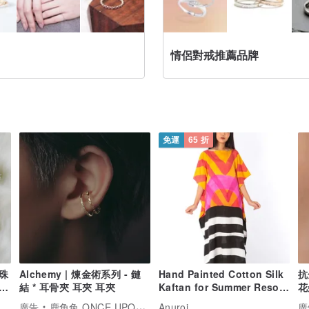
情侶對戒推薦品牌
免運
65 折
珠
Alchemy | 煉金術系列 - 鏈
Hand Painted Cotton Silk
抗
可
結 * 耳骨夾 耳夾 耳夾
Kaftan for Summer Resort
花
Vacation F
廣告
鹿角兔 ONCE UPON A TIME
Anuroj
廣