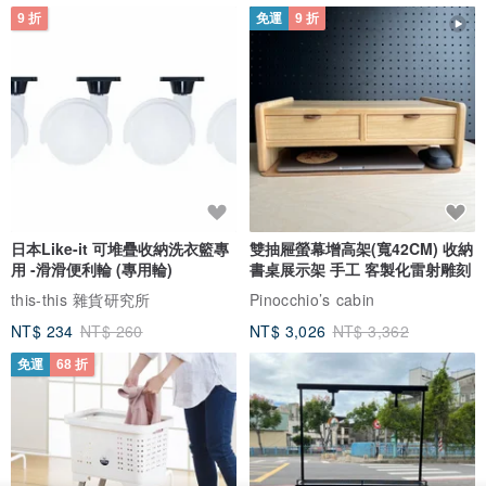
9 折
免運
9 折
日本Like-it 可堆疊收納洗衣籃專
雙抽屜螢幕增高架(寬42CM) 收納
用 -滑滑便利輪 (專用輪)
書桌展示架 手工 客製化雷射雕刻
this-this 雜貨研究所
Pinocchio’s cabin
NT$ 234
NT$ 260
NT$ 3,026
NT$ 3,362
免運
68 折