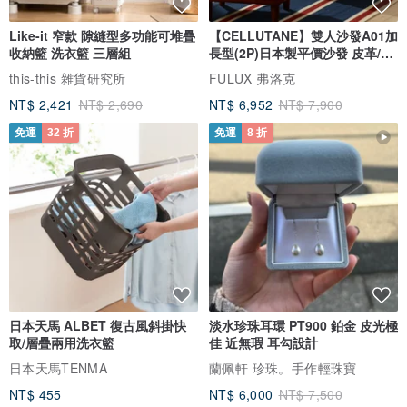
Like-it 窄款 隙縫型多功能可堆疊
【CELLUTANE】雙人沙發A01加
收納籃 洗衣籃 三層組
長型(2P)日本製平價沙發 皮革/燈
芯絨
this-this 雜貨研究所
FULUX 弗洛克
NT$ 2,421
NT$ 2,690
NT$ 6,952
NT$ 7,900
免運
32 折
免運
8 折
日本天馬 ALBET 復古風斜掛快
淡水珍珠耳環 PT900 鉑金 皮光極
取/層疊兩用洗衣籃
佳 近無瑕 耳勾設計
日本天馬TENMA
蘭佩軒 珍珠。手作輕珠寶
NT$ 455
NT$ 6,000
NT$ 7,500