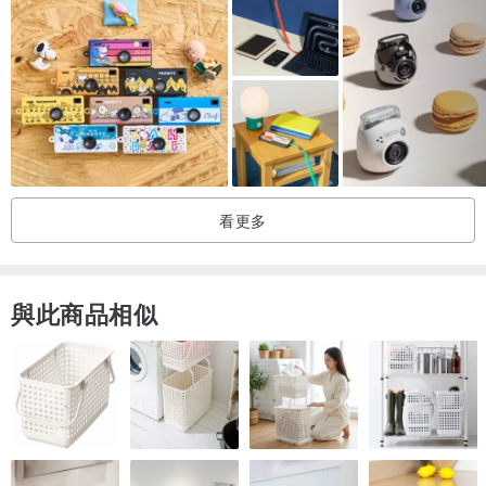
■ 台灣品牌設計製造智慧電子鎖
■ 經典消光黑質感外型，符合各種大門搭配
■ 螢幕完美13度斜面設計，人體工學最佳視角
■ 超強安全防護，內鎖上鎖，門外電子功能立即失效
■ 語音提示設計：英文語音、中文語音、無語音
■ 沒電前，低電量語音警示：請更換電池
看更多
■ 電池無電力時，可由外部接9V電池暫時供電開門
√ 美規鎖匣通過美國BHMA/ANSI一級認證
與此商品相似
√ 門鎖通過台灣CNS60A防火認證
√ 卡片感應格式支援Mifare Classic/Desfire(加密處理)
√ 安裝後保固二年，完善保修售後服務
√ NCC核可證號：CCAH21LP3630T1
【本商品規格】