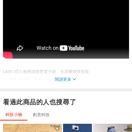
L600 3D人臉辨識智慧電子鎖、含原廠標準安裝
閱讀更多
0.4秒快速解鎖、夜間紅外線辨識
採鋰電池供電，電池不漏液、設計更耐用
看過此商品的人也搜尋了
支援四種開門方式：
(人臉辨識50組、(感應卡+密碼90組)、鑰匙3支)
科技小物
創意科技
擁有最新3D安全辨識晶片，採用雙眼防偽演算法，
偵測臉部五官的深度距離，拿照片也無法破解！