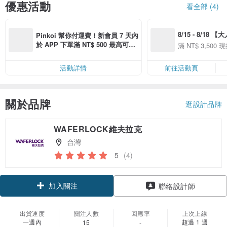
優惠活動
看全部 (4)
8/15 - 8/18 
Pinkoi 幫你付運費！新會員 7 天內
季】滿 NT$3500
於 APP 下單滿 NT$ 500 最高可折
滿 NT$ 3,500 現
50
運費 NT$ 100
50
活動詳情
前往活動頁
關於品牌
逛設計品牌
WAFERLOCK維夫拉克
台灣
5
(4)
加入關注
聯絡設計師
出貨速度
關注人數
回應率
上次上線
一週內
超過 1 週
15
-