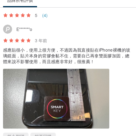
品牌所有評價
．室內背面(人站室內往門拍攝)
5
(4)
2.預約成功後，產品由專人親送及安裝。
E*******o
3.因螢幕色差，商品以實際顏色為主。
4.本產品設定：內鎖功能上鎖，門外電子功能立即失效。
3 年前
5.本公司提供標準安裝，若遇特殊門款需要改裝、
感應貼很小，使用上很方便，不過因為我直接貼在iPhone裸機的玻
璃鏡面，貼片本身的背膠會黏不住，需要自己再拿雙面膠加固，總
使用到其它材料或偏遠地區，則會索取部分費用。
體來說不影響使用，而且感應非常好，很推薦！
6.電池屬消耗品不在保固範圍內)
7.本品屬「客製化商品」，不適用於7天鑑賞期或猶豫期。
8.本品需與廠商預約時間安裝(約3~5個工作天)