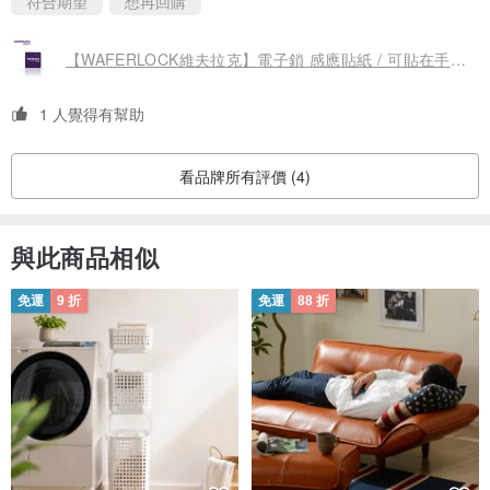
符合期望
想再回購
【WAFERLOCK維夫拉克】電子鎖 感應貼紙 / 可貼在手機上感應開門
1 人覺得有幫助
看品牌所有評價 (4)
與此商品相似
免運
9 折
免運
88 折