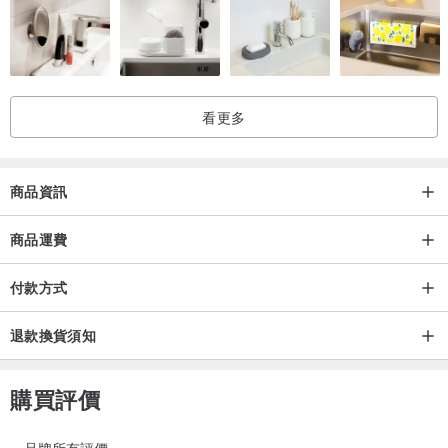
顏色：消光黑
適用門厚：40mm-100mm
產地：台灣
看更多
【本商品標準配備+贈品】
附2顆CR123A鋰電池、說明書X1、設定卡X1
感應扣X4、 鑰匙X3、防水墊片X2
商品資訊
配件包X1、前後面板X1、鎖匣X1
商品運費
【※※※注意事項※※※】
付款方式
1.訂購前請透過Pinkoi聯絡我們，並拍照家中大門，
免費評估是否適合安裝！
退款換貨須知
**請拍攝三張照片(欲安裝的門)
購買評價
．室外正面(人站室外往門拍攝)
．門的側面(打開門拍門鎖中間)