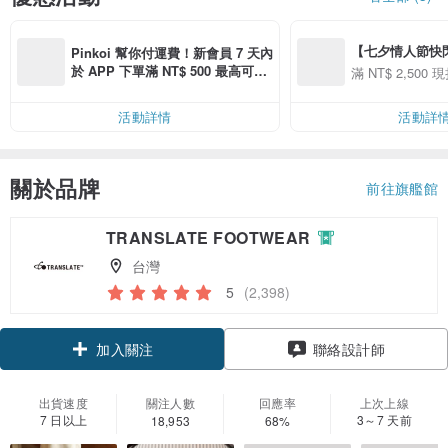
【七夕情人節快閃】8
Pinkoi 幫你付運費！新會員 7 天內
用 APP 購買任一
於 APP 下單滿 NT$ 500 最高可折
滿 NT$ 2,500 現
00 現折 NT$100
運費 NT$ 100
活動詳情
活動詳
關於品牌
前往旗艦館
TRANSLATE FOOTWEAR
台灣
5
(2,398)
領優惠券
聯絡設計師
加入關注
出貨速度
關注人數
回應率
上次上線
7 日以上
3～7 天前
18,953
68%