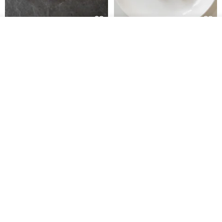
看其他商品
藤花 煌 耳環・耳夾
【繁花計畫】- 清冰
了解品牌
Dip art -nachugo-
紅花 hunghua
NT$ 2,125
NT$ 720
93 折
台北市
晶透紫藤花 垂墜樹脂/耳夾可
【療育時光】DIY製作2副
體驗
專屬UV膠乾燥花樹脂耳環 台北體
驗課程
KL珂蘿花設計
JYC.accessories