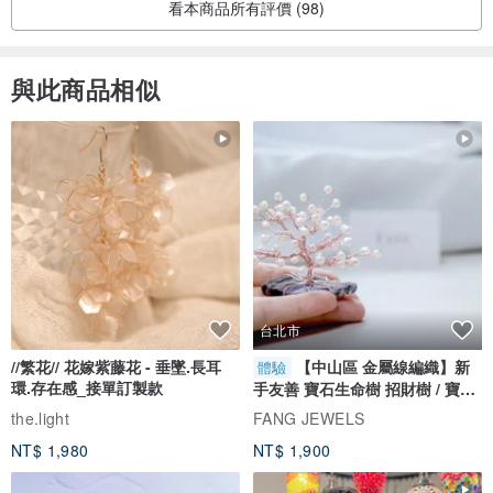
看本商品所有評價 (98)
失，運費由我們負擔。
﹥若因尺寸、個人因素..等等問題須退/換貨，雙方共同負擔一趟費
與此商品相似
用。
﹥收到換貨商品，經Aesop shoes確認無誤，會盡快為您寄出換貨商
品。
﹥如需二次退、換貨，來回運費由消費者自行吸收。
•退(換)貨配送方式：
請退、換貨使用購買時之相同配送方式寄回。(港、澳一律使用順豐速
遞)
超商取貨：一律寄至7-11康平門市(收件人：黃耀賢)
台北市
宅配：請使用郵局寄送，寄至發票上的印章地址(收件電話：零九二一
//繁花// 花嫁紫藤花 - 垂墜.長耳
【中山區 金屬線編織】新
體驗
環.存在感_接單訂製款
手友善 寶石生命樹 招財樹 / 寶石
七七一零六一)
自選
the.light
FANG JEWELS
※若無按照原寄送方式寄回，多產生之運費由消費者自行吸收。
NT$ 1,980
NT$ 1,900