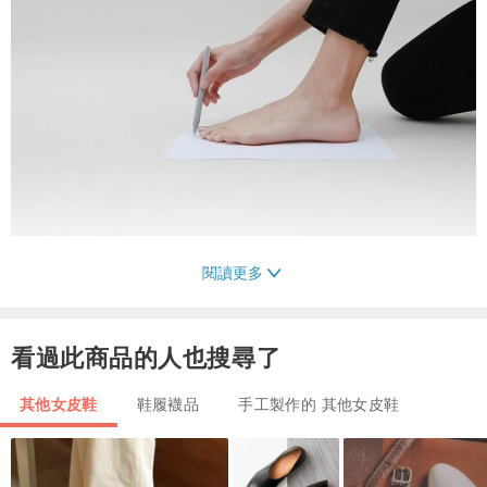
閱讀更多
2. 標示出左右邊最寬點、前後最凸點。
看過此商品的人也搜尋了
3. 拿出尺量測腳長(CM)、腳寬(CM)。
其他女皮鞋
鞋履襪品
手工製作的 其他女皮鞋
尺寸對照表