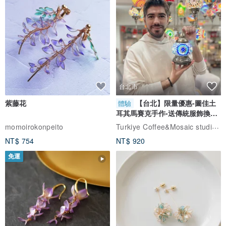
台北市
紫藤花
【台北】限量優惠-圖佳土
體驗
耳其馬賽克手作-送傳統服飾換裝
體驗
Turkiye Coffee&Mosaic studio土耳其咖啡與馬賽克燈工作坊
momoirokonpeito
NT$ 754
NT$ 920
免運