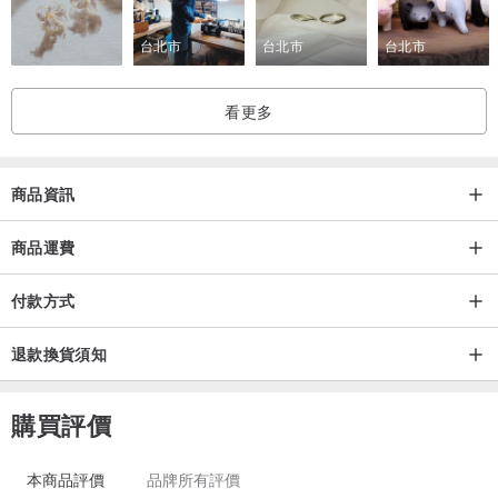
• Aesop shoes有七天鑑賞期，請於收到商品的七天內，確認您的商品
外觀、尺寸、顏色 ，超過七天則不接受退換貨。
台北市
台北市
台北市
• 鞋子請於室內試穿，不接受以下狀況退換貨：超過七天鑑賞期 / 明顯
使用痕跡 / 鞋底磨 損 / 鞋面污漬 / 有異味。
看更多
• 如果您對購買的尺寸有疑慮，請至【如何挑選尺寸】頁面參考，或
直接私訊客服人員。
商品資訊
• 商品瑕疵
商品在寄出之前，會檢查後才出貨，若有人為疏失，如：脫膠、脫線
商品運費
等情形，請將情形拍照，並聯絡客服人員，會儘快協助您處理相關問
題。
付款方式
• 皮革紋路、木頭摻色
退款換貨須知
皮料與木頭為天然材質，難免有輕微紋路、牛隻蟲咬痕的情形，皆屬
自然現象；而木頭鞋跟如有藍色染痕，為木頭的化學變化，並不影響
木材結構，可放心穿著。
購買評價
本商品評價
品牌所有評價