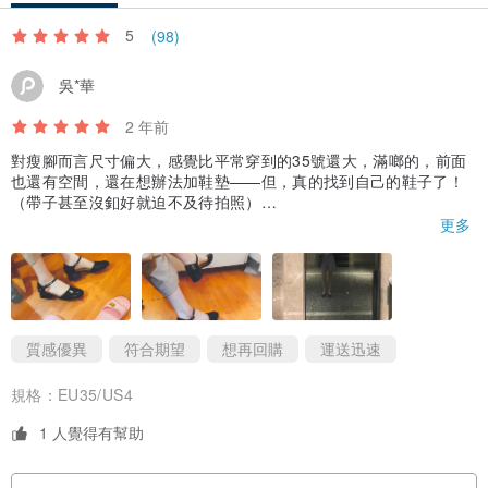
5
(98)
吳*華
2 年前
對瘦腳而言尺寸偏大，感覺比平常穿到的35號還大，滿啷的，前面
也還有空間，還在想辦法加鞋墊——但，真的找到自己的鞋子了！
（帶子甚至沒釦好就迫不及待拍照）
更多
但造型真是美得沒話說。購買時有擔心過因為前面的弧度較平，可
能會顯腳板寬，但穿起來沒這問題，反而更顯氣質典雅。踝帶也在
退、換貨問題說明
剛剛好修飾腳踝的位置，讓腿看起來比真實的直，又不顯腿短；特
• 有退(換)貨需求：
別是扣環很有巧思，不僅讓穿脫更方便，也避免反覆拉扯到皮革。
於收到貨後７日內， 請先告知客服人員，並完整將「鞋子、售後服務
高度完美，不會過於冶豔，而是自然而然，且更好走路——是一雙
能參與到人生中所有需要美美的時刻的鞋子。
質感優異
符合期望
想再回購
運送迅速
說明、發票信封」一併放入鞋盒內寄回。
寄送前注意！外盒請包上塑膠袋或紙盒，勿直接黏貼寄回。
規格：
EU35/US4
收到換貨商品，經Aesop shoes確認無誤，會盡快為您寄出。
1 人覺得有幫助
• 運費說明：
﹥若發現瑕疵，請與Aesop shoes反應問題，確認為Aesop shoes疏