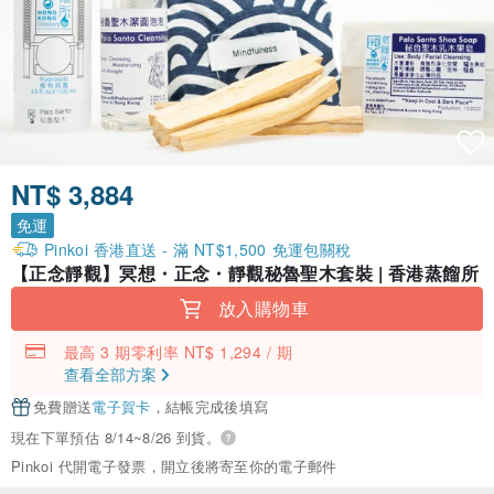
NT$ 3,884
免運
Pinkoi 香港直送 - 滿 NT$1,500 免運包關稅
【正念靜觀】冥想・正念・靜觀秘魯聖木套裝 | 香港蒸餾所
放入購物車
最高 3 期零利率 NT$ 1,294 / 期
查看全部方案
免費贈送
電子賀卡
，結帳完成後填寫
現在下單預估 8/14~8/26 到貨。
Pinkoi 代開電子發票，開立後將寄至你的電子郵件