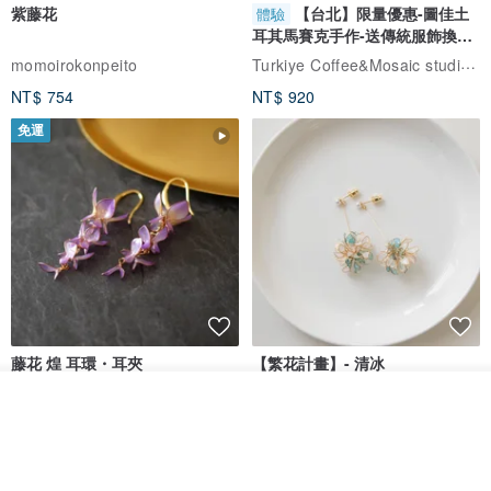
紫藤花
【台北】限量優惠-圖佳土
體驗
耳其馬賽克手作-送傳統服飾換裝
體驗
Turkiye Coffee&Mosaic studio土耳其咖啡與馬賽克燈工作坊
momoirokonpeito
NT$ 754
NT$ 920
免運
藤花 煌 耳環・耳夾
【繁花計畫】- 清冰
放入購物車
Dip art -nachugo-
紅花 hunghua
加入收藏
了解品牌
NT$ 2,125
NT$ 720
93 折