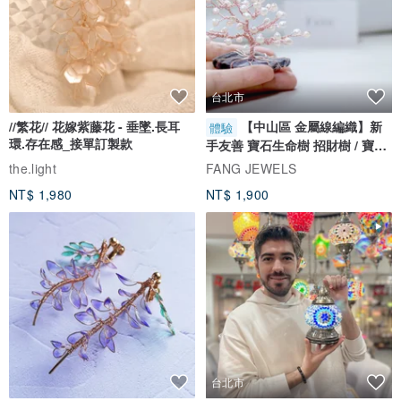
台北市
//繁花// 花嫁紫藤花 - 垂墜.長耳
【中山區 金屬線編織】新
體驗
環.存在感_接單訂製款
手友善 寶石生命樹 招財樹 / 寶石
自選
the.light
FANG JEWELS
NT$ 1,980
NT$ 1,900
台北市