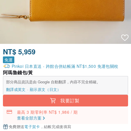
NT$ 5,959
免運
Pinkoi 日本直送 - 跨館合併結帳滿 NT$1,500 免運包關稅
阿瑪魯錢包/黃
部分商品資訊是由 Google 自動翻譯，內容不完全精確。
翻譯成英文
顯示原文（日文）
我要訂製
最高 3 期零利率 NT$ 1,986 / 期
查看全部方案
免費贈送
電子賀卡
，結帳完成後填寫