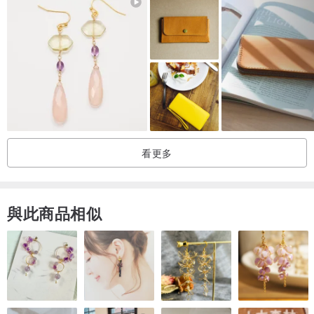
黃色可以與財富的顏色聯繫在一起，我在意大利染色，並以美麗的顏
色完成。
[產品說明]
當我打開拉鍊時，我很驚訝地打開了它。除了零錢包和持卡人外，還
有4間寬敞的客房。一個地方有3到4張卡片，外面有1到2個卡片夾，
看更多
零錢包側面的小口袋可以垂直握住卡片。
我認為你可以通過在我們的日子裡一遍又一遍地拿著它來感受你使用
與此商品相似
的錢包，每次都可以舒適和舒適地使用。這就是為什麼簡單的外觀有
一個長期使用的乏味故事。
------------------------------------------------
--------------------
在您使用它的同時熟悉用戶
請享受只享受自己的世俗變化