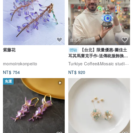
台北市
紫藤花
【台北】限量優惠-圖佳土
體驗
耳其馬賽克手作-送傳統服飾換裝
體驗
Turkiye Coffee&Mosaic studio土耳其咖啡與馬賽克燈工作坊
momoirokonpeito
NT$ 754
NT$ 920
免運