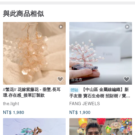
與此商品相似
台北市
//繁花// 花嫁紫藤花 - 垂墜.長耳
【中山區 金屬線編織】新
體驗
環.存在感_接單訂製款
手友善 寶石生命樹 招財樹 / 寶石
自選
the.light
FANG JEWELS
NT$ 1,980
NT$ 1,900