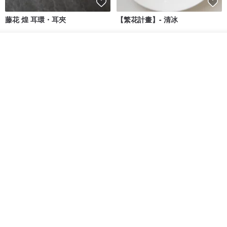
藤花 煌 耳環・耳夾
【繁花計畫】- 清冰
Dip art -nachugo-
紅花 hunghua
我要訂製
加入收藏
了解品牌
NT$ 2,125
NT$ 720
93 折
台北市
晶透紫藤花 垂墜樹脂/耳夾可
【療育時光】DIY製作2副
體驗
專屬UV膠乾燥花樹脂耳環 台北體
驗課程
KL珂蘿花設計
JYC.accessories
NT$ 1,292
NT$ 1,380
NT$ 1,150