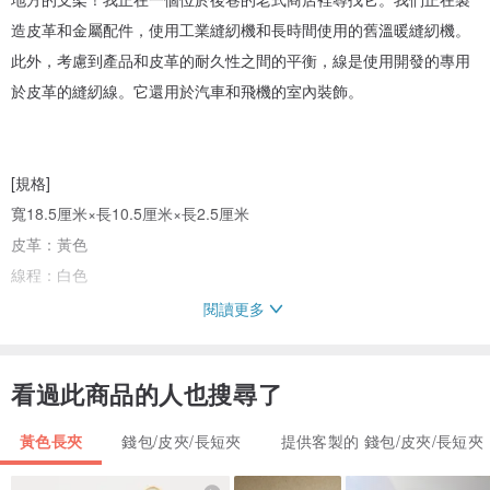
造皮革和金屬配件，使用工業縫紉機和長時間使用的舊溫暖縫紉機。
此外，考慮到產品和皮革的耐久性之間的平衡，線是使用開發的專用
於皮革的縫紉線。它還用於汽車和飛機的室內裝飾。
[規格]
寬18.5厘米×長10.5厘米×長2.5厘米
皮革：黃色
線程：白色
閱讀更多
[關於皮革]
看過此商品的人也搜尋了
皮革表面是意大利的天然紋理和光滑皮革，具有柔軟性，同時具有合
理厚度的一種皮革的堅固性。皮革，你可以充分享受世俗的變化，因
黃色長夾
錢包/皮夾/長短夾
提供客製的 錢包/皮夾/長短夾
為它是盡可能完成沒有不必要的表面處理。