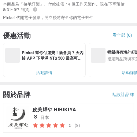
本商品為「接單訂製」。付款後需 14 個工作天製作。現在下單預估
8/31~9/7 到貨。
Pinkoi 代開電子發票，開立後將寄至你的電子郵件
優惠活動
看全部 (6)
輕鬆擁有海外好
Pinkoi 幫你付運費！新會員 7 天內
於 APP 下單滿 NT$ 500 最高可折
指定商品跨境享
運費 NT$ 100
活動詳情
活動詳
關於品牌
逛設計品牌
皮美輝や HIBIKIYA
日本
5
(9)
領優惠券