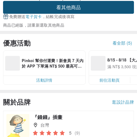
看其他商品
免費贈送
電子賀卡
，結帳完成後填寫
商品已絕版，請重新選取其他商品
優惠活動
看全部 (5)
8/15 - 8/18 
Pinkoi 幫你付運費！新會員 7 天內
季】滿 NT$3500
於 APP 下單滿 NT$ 500 最高可折
滿 NT$ 3,500 現
50
運費 NT$ 100
50
活動詳情
前往活動頁
關於品牌
逛設計品牌
『錢錢』插畫
台灣
5
(9)