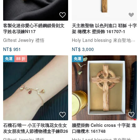
客製化迷你愛心不銹鋼鎖骨刻文
天主教聖物 以色列進口 耶穌 十字
字姓名項鍊N117
架 橄欖木 壁掛飾 161707-1
Holy Land blessing 來自聖地的祝福
Giftest Jewelry 禮悟
NT$ 951
NT$ 3,000
免運
88 折
免運
石榴石/唯一 小王子玫瑰花女生女
牆壁掛飾 Celtic cross 十字架 進
友女朋友情人節禮物禮盒手鍊B26
口橄欖木 161748
Holy Land blessing 來自聖地的祝福
Giftest Jewelry 禮悟