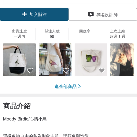
加入關注
聯絡設計師
出貨速度
關注人數
回應率
上次上線
一週內
超過 1 週
98
-
逛全部商品
商品介紹
Moody Birdie/心情小鳥
選擇象徵自由的鳥為形象主題，玩顏色與造型