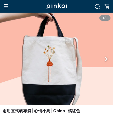
1/2
兩用直式帆布袋│心情小鳥│Chien│橘紅色