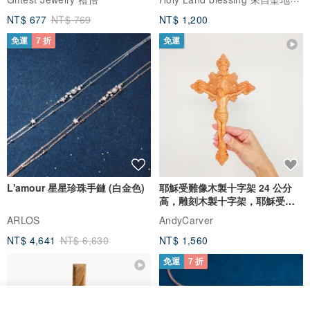
NT$ 677
NT$ 769
NT$ 1,200
免運
7 折
免運
L'amour 星星珍珠手鏈 (白金色)
耶穌受難像木製十字架 24 公分
高，雕刻木製十字架，耶穌受難
像天主教十字架
ARLOS
AndyCarver
NT$ 4,641
NT$ 6,630
NT$ 1,560
免運
7 折
看其他商品