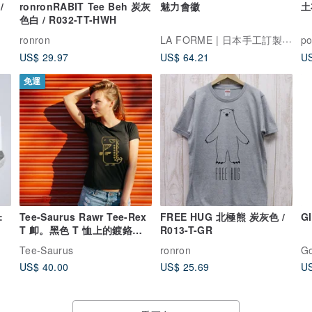
/
ronronRABIT Tee Beh 炭灰
魅力會徽
土
色白 / R032-TT-HWH
LA FORME | 日本手工訂製玻璃珠寶
ronron
po
US$ 29.97
US$ 64.21
US
免運
:
Tee-Saurus Rawr Tee-Rex
FREE HUG 北極熊 炭灰色 /
G
T 卹。黑色 T 恤上的鍍鉻金
R013-T-GR
色
Tee-Saurus
ronron
US$ 40.00
US$ 25.69
US