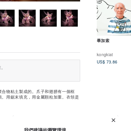
畢加索
kongkiat
US$ 73.86
確。
聚合物粘土製成的。爪子和翅膀有一個框
頭。用鋸末填充，用金屬顆粒加重。衣領是
我們建議的瀏覽環境