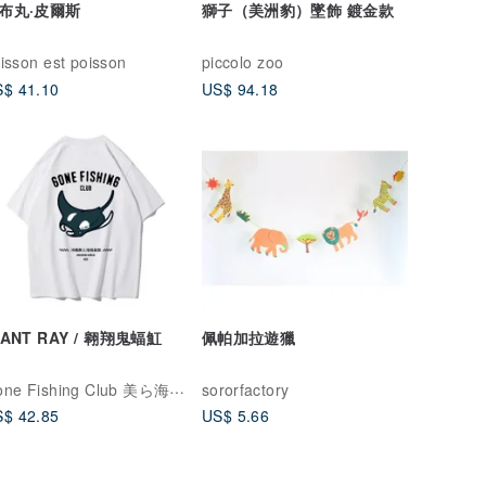
布丸·皮爾斯
獅子（美洲豹）墜飾 鍍金款
isson est poisson
piccolo zoo
$ 41.10
US$ 94.18
IANT RAY / 翱翔鬼蝠魟
佩帕加拉遊獵
Gone Fishing Club 美ら海倶楽部
sororfactory
$ 42.85
US$ 5.66