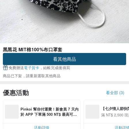
黑黑花 MIT棉100%布口罩套
看其他商品
免費贈送
電子賀卡
，結帳完成後填寫
商品已下架，請重新選取其他商品
優惠活動
看全部 (3)
【七夕情人節快閃】8
Pinkoi 幫你付運費！新會員 7 天內
用 APP 購買任一
於 APP 下單滿 500 NT$ 最高可折
滿 NT$ 2,500 現
00 現折 NT$100
運費 100 NT$
活動詳情
活動詳