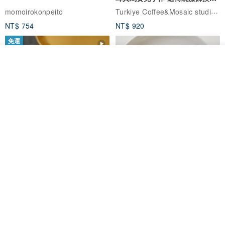
體驗
Turkiye Coffee&Mosaic studio土耳其咖啡與馬賽克燈工作坊
momoirokonpeito
NT$ 754
NT$ 920
免運
看其他商品
了解品牌
藤花 煌 耳環・耳夾
【繁花計畫】- 清冰
Dip art -nachugo-
紅花 hunghua
NT$ 2,125
NT$ 720
93 折