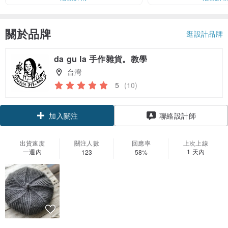
關於品牌
逛設計品牌
da gu la 手作雜貨。教學
台灣
5
(10)
領優惠券
聯絡設計師
加入關注
出貨速度
關注人數
回應率
上次上線
一週內
1 天內
123
58%