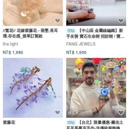
台北市
//繁花// 花嫁紫藤花 - 垂墜.長耳
【中山區 金屬線編織】新
體驗
環.存在感_接單訂製款
手友善 寶石生命樹 招財樹 / 寶石
自選
the.light
FANG JEWELS
NT$ 1,980
NT$ 1,900
台北市
紫藤花
【台北】限量優惠-圖佳土
體驗
耳其馬賽克手作-送傳統服飾換裝