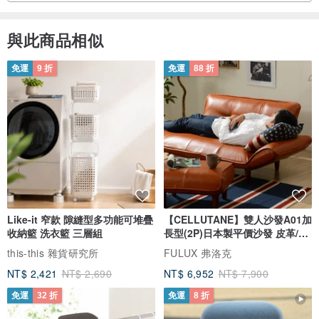
與此商品相似
免運
9 折
免運
88 折
Like-it 窄款 隙縫型多功能可堆疊
【CELLUTANE】雙人沙發A01加
收納籃 洗衣籃 三層組
長型(2P)日本製平價沙發 皮革/燈
芯絨
this-this 雜貨研究所
FULUX 弗洛克
NT$ 2,421
NT$ 2,690
NT$ 6,952
NT$ 7,900
免運
32 折
免運
8 折