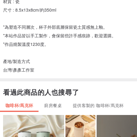
材質 : 瓷
尺寸 : 8.5x13x8cm/約350ml
*為塑造不同層次，杯子外部底層保留瓷土質感無上釉。
*本站作品皆以手工製作，會保留些許手感痕跡，歡迎選購。
*作品燒製溫度1230度。
產地/製造方式
台灣/彥彥工作室
看過此商品的人也搜尋了
咖啡杯/馬克杯
廚房餐桌
提供客製的 咖啡杯/馬克杯