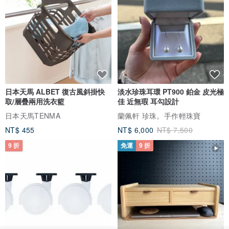
日本天馬 ALBET 復古風斜掛快
淡水珍珠耳環 PT900 鉑金 皮光極
取/層疊兩用洗衣籃
佳 近無瑕 耳勾設計
日本天馬TENMA
蘭佩軒 珍珠。手作輕珠寶
NT$ 455
NT$ 6,000
NT$ 7,500
9 折
免運
9 折