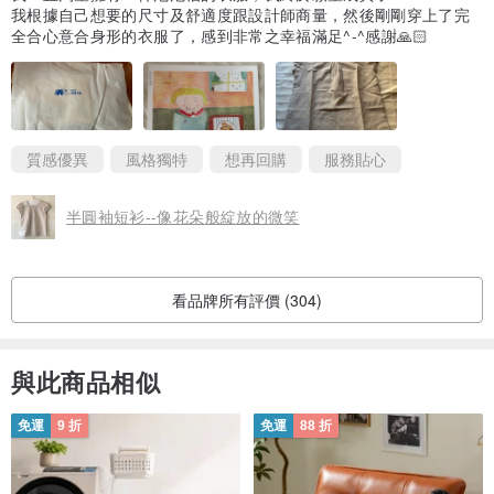
我根據自己想要的尺寸及舒適度跟設計師商量，然後剛剛穿上了完
全合心意合身形的衣服了，感到非常之幸福滿足^-^感謝🙏🏻
質感優異
風格獨特
想再回購
服務貼心
半圓袖短衫--像花朵般綻放的微笑
看品牌所有評價 (304)
與此商品相似
免運
9 折
免運
88 折