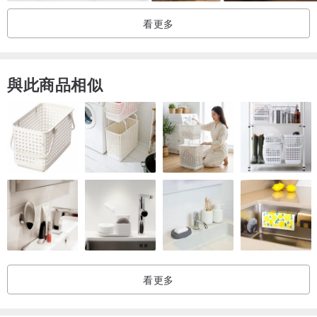
多了布的層次和色階
看更多
讓手帕巾有了豐富的想像
與此商品相似
和自然的質感
材質:雙層紗
尺寸:24/25cm
（天然染色,洗滌盡量手洗,會褪一點色,讓肌理更自然喔~)
看更多