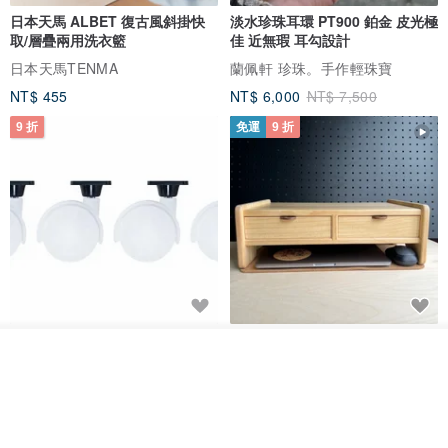
日本天馬 ALBET 復古風斜掛快
淡水珍珠耳環 PT900 鉑金 皮光極
取/層疊兩用洗衣籃
佳 近無瑕 耳勾設計
日本天馬TENMA
蘭佩軒 珍珠。手作輕珠寶
NT$ 455
NT$ 6,000
NT$ 7,500
9 折
免運
9 折
日本Like-it 可堆疊收納洗衣籃專
雙抽屜螢幕增高架(寬42CM) 收納
用 -滑滑便利輪 (專用輪)
書桌展示架 手工 客製化雷射雕刻
放入購物車
加入收藏
了解品牌
this-this 雜貨研究所
Pinocchio’s cabin
NT$ 234
NT$ 260
NT$ 3,026
NT$ 3,362
免運
68 折