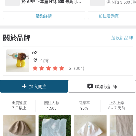
季】滿 NT$3500
於 APP 下單滿 NT$ 500 最高可折
滿 NT$ 3,500 現
50
運費 NT$ 100
50
活動詳情
前往活動頁
關於品牌
逛設計品牌
e2
台灣
5
(304)
加入關注
聯絡設計師
出貨速度
關注人數
回應率
上次上線
7 日以上
3～7 天前
1,565
96%