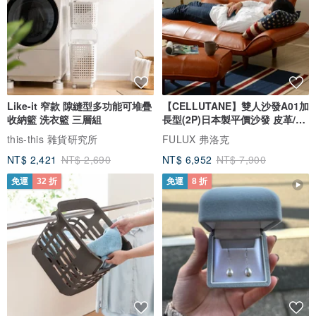
Like-it 窄款 隙縫型多功能可堆疊
【CELLUTANE】雙人沙發A01加
收納籃 洗衣籃 三層組
長型(2P)日本製平價沙發 皮革/燈
芯絨
this-this 雜貨研究所
FULUX 弗洛克
NT$ 2,421
NT$ 2,690
NT$ 6,952
NT$ 7,900
免運
32 折
免運
8 折