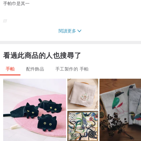
手帕巾是其一
///
閱讀更多
畫了草圖
看過此商品的人也搜尋了
圖的延伸是書寫模式
手帕
配件飾品
手工製作的 手帕
也正好畫完一本小書
於是主題就是--原來是一本書
接近圖的刺繡
也加了碎布配色