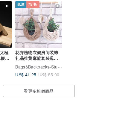
免運
75 折
】太極
花卉植物衣架房间装饰
礼品挂黄麻篮套装母亲
名款
节礼物
Bags&Backpacks-Studio
US$ 41.25
US$ 55.00
看更多相似商品