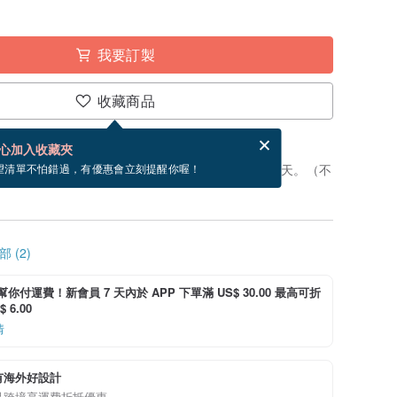
我要訂製
收藏商品
賀卡，結帳完成後填寫
電子賀卡是什麼？
心加入收藏夾
製」。付款後，從開始製作到寄出商品為 5 個工作天。（不
望清單不怕錯過，有優惠會立刻提醒你喔！
 (2)
i 幫你付運費！新會員 7 天內於 APP 下單滿 US$ 30.00 最高可折
 6.00
情
有海外好設計
品跨境享運費折抵優惠