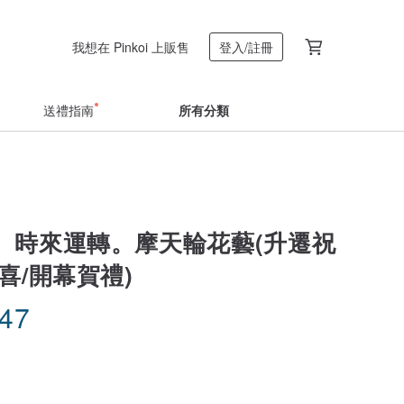
我想在 Pinkoi 上販售
登入/註冊
送禮指南
所有分類
。時來運轉。摩天輪花藝(升遷祝
喜/開幕賀禮)
.47