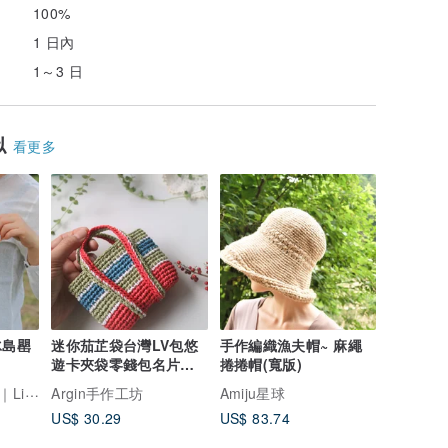
100%
1 日內
1～3 日
似
看更多
冰島罌
迷你茄芷袋台灣LV包悠
手作編織漁夫帽~ 麻繩
遊卡夾袋零錢包名片夾
捲捲帽(寬版)
收納純手工勾針編織
atter
Argin手作工坊
Amiju星球
US$ 30.29
US$ 83.74