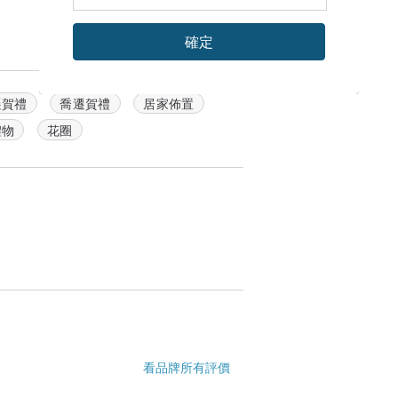
確定
遷賀禮
喬遷賀禮
居家佈置
禮物
花圈
看品牌所有評價