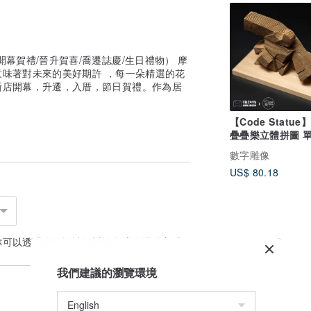
幕賀禮/晉升賀喜/喬遷誌慶/生日禮物） 摩
味著對未來的美好期許 ，每一朵精選的花
新店開幕，升遷，入厝，節日賀禮。作為居
【Code Statue
疊疊樂立體拼圖 單鞭下
勢 朱銘美術館聯
數字雕像
US$ 80.18
你可以透過
聯絡設計師
討論合適的運送方式
我們建議的瀏覽環境