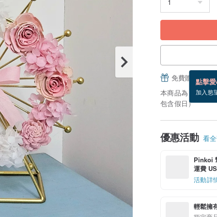
免費贈送電子
點擊愛
本商品為「接單訂
加入慾
包含假日）
優惠活動
看全部
Pinko
運費 US$
活動詳
輕鬆擁
指定商