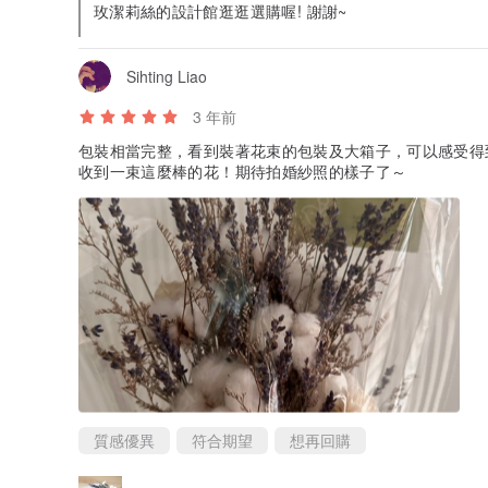
玫潔莉絲的設計館逛逛選購喔! 謝謝~
Sihting Liao
3 年前
包裝相當完整，看到裝著花束的包裝及大箱子，可以感受得
收到一束這麼棒的花！期待拍婚紗照的樣子了～
質感優異
符合期望
想再回購