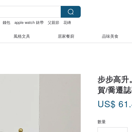
錢包
apple watch 錶帶
父親節
花磚
風格文具
居家餐廚
品味美食
步步高升
賀/喬遷誌
US$
61
數量