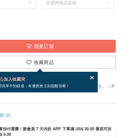
我要訂製
收藏商品
賀卡，結帳完成後填寫
電子賀卡是什麼？
心加入收藏夾
製」。付款後，從開始製作到寄出商品為 6 個工作天。（不
望清單不怕錯過，有優惠會立刻提醒你喔！
 (2)
i 幫你付運費！新會員 7 天內於 APP 下單滿 US$ 30.00 最高可折
 6.00