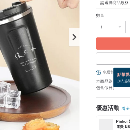
數量
免費贈送電子
點擊愛
本商品為「接單訂
加入慾
包含假日）
優惠活動
看全部
Pinko
運費 US$