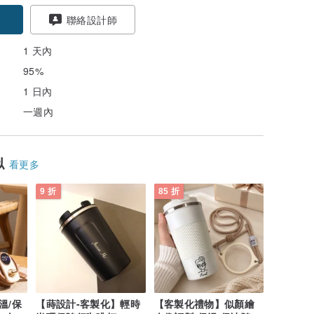
聯絡設計師
1 天內
95%
1 日內
一週內
似
看更多
9 折
85 折
溫/保
【蒔設計-客製化】輕時
【客製化禮物】似顏繪