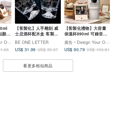
0ml
【客製化】人手雕刻 威
【客製化禮物】大容量
似顏繪
士忌酒杯配木盒 客製西
保溫杯890ml 可錄音心
溫
洋書法(每隻)
意卡 似顏繪 人像訂製
瓶雕刻禮品專門店
BE ONE LETTER
廣告
Design Your Own Wine 香港酒瓶雕刻禮品專門店
US$ 31.99
US$ 90.79
1.66
US$ 33.67
US$ 106.81
看更多相似商品