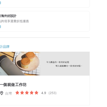
情
有海外好設計
品跨境享運費折抵優惠
情
計品牌
一個就做工作坊
4.9
(253)
台灣