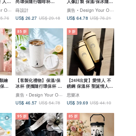
 人像
尚環保隨行咖啡杯
人像訂製 保溫/保冰隨行
友
380ml
杯510ml 生日畢業禮
瓶雕刻禮品專門店
蒔設計
廣告
Design Your Own Wine 香港酒瓶雕刻禮品專門店
US$ 26.27
US$ 64.78
5.76
US$ 29.18
US$ 76.21
85 折
9 折
顏繪
【客製化禮物】保溫/保
【24H出貨】愛情人 不
印保溫
冰杯 便攜隨行環保杯 似
銹鋼 保溫杯 聖誕情人禮
82
顏繪 人像訂製
物 附送手提小袋
廣告
Design Your Own Wine 香港酒瓶雕刻禮品專門店
思樂冰
US$ 46.57
US$ 39.69
US$ 54.78
US$ 44.10
95 折
85 折