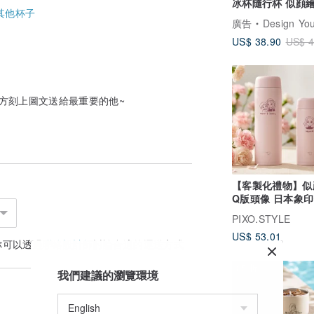
冰杯隨行杯 似顔繪
其他杯子
訂製 生日禮送朋
廣告
Design Your Own Wine 香港酒
US$ 38.90
US$ 4
方刻上圖文送給最重要的他~
【客製化禮物】似
Q版頭像 日本象
瓶 畢業禮 母親節0
PIXO.STYLE
US$ 53.01
你可以透過
聯絡設計師
討論合適的運送方式
85 折
我們建議的瀏覽環境