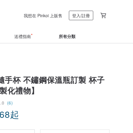
我想在 Pinkoi 上販售
登入/註冊
送禮指南
所有分類
隨手杯 不鏽鋼保溫瓶訂製 杯子
客製化禮物】
5.0
(6)
.68
起