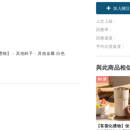
加入關注
上次上線：
回應率：
回應速度：
平均出貨速度：
與此商品相
85 折
【客製化禮物】保