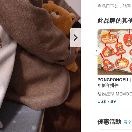
商品已下架，請重
此品牌的其
PONGPONGFU | 
年新年掛件
貓物星球 MEMOC
US$ 7.89
優惠活動
看全部