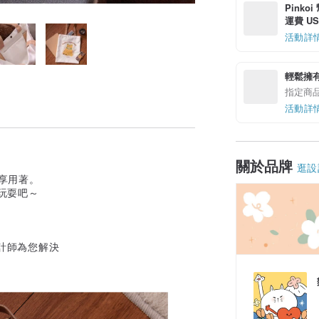
Pinko
運費 US$
活動詳
輕鬆擁
指定商
活動詳
關於品牌
逛設
地享用著。
快玩耍吧～
設計師為您解決