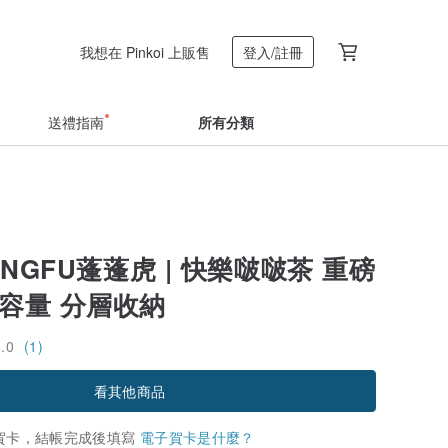
我想在 Pinkoi 上販售
登入/註冊
送禮指南
所有分類
ONGFU蓬蓬虎 | 快樂啵啵茶 重磅
大容量 分層收納
5.0
(1)
看其他商品
賀卡，結帳完成後填寫
電子賀卡是什麼？