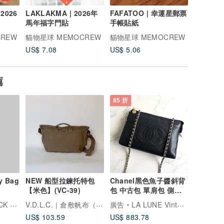
2026
LAKLAKMA | 2026年
FAFATOO | 幸運星郵票
昭和風牛
馬年福字門貼
手帳貼紙
帶
REW
貓物星球 MEMOCREW
貓物星球 MEMOCREW
貓物星球 
US$ 7.08
US$ 5.06
US$ 5.6
薦
85 折
y Bag
NEW 船型拉鍊托特包
Chanel黑色魚子醬斜背
【米色】(VC-39)
包 中古包 單肩包 側背
包 二手包 古董包
V.D.L.C.｜倉敷帆布（こまのぐ）
托比小黑
廣告
LA LUNE Vintage 日本鑑證古董品選物店
US$ 103.59
US$ 883.78