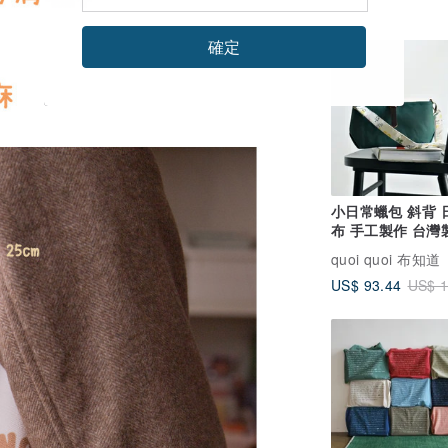
確定
92 折
小日常蠟包 斜背 日本帆
布 手工製作 台灣
quoi quoi 布知道
US$ 93.44
US$ 1