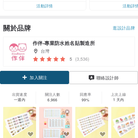
活動詳情
活動詳
關於品牌
逛設計品牌
作伴-專業防水姓名貼製造所
台灣
5
(3,536)
加入關注
聯絡設計師
出貨速度
關注人數
回應率
上次上線
一週內
1 天內
6,966
99%