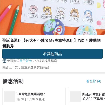
聖誕免運組【有大有小姓名貼+胸章特惠組】Y款 可愛動物
變裝秀
看其他商品
免費贈送
電子賀卡
，結帳完成後填寫
商品已下架，請重新選取其他商品
優惠活動
看全部 (4)
\ 全館超值免運活動 /
Pinkoi 幫你付
於 APP 下單滿 
滿 NT$ 1,488 享免運
運費 NT$ 100