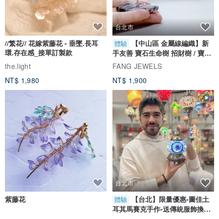
台北市
//繁花// 花嫁紫藤花 - 垂墜.長耳
【中山區 金屬線編織】新
體驗
環.存在感_接單訂製款
手友善 寶石生命樹 招財樹 / 寶石
自選
the.light
FANG JEWELS
NT$ 1,980
NT$ 1,900
台北市
紫藤花
【台北】限量優惠-圖佳土
體驗
耳其馬賽克手作-送傳統服飾換裝
體驗