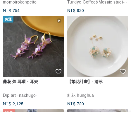
Turkiye Coffee&Mosaic studio土耳其咖啡與馬賽克燈工作坊
momoirokonpeito
NT$ 754
NT$ 920
免運
藤花 煌 耳環・耳夾
【繁花計畫】- 清冰
Dip art -nachugo-
紅花 hunghua
NT$ 2,125
NT$ 720
93 折
看其他商品
了解品牌