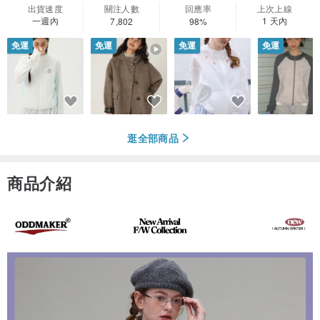
出貨速度
關注人數
回應率
上次上線
一週內
1 天內
7,802
98%
免運
免運
免運
免運
逛全部商品
商品介紹