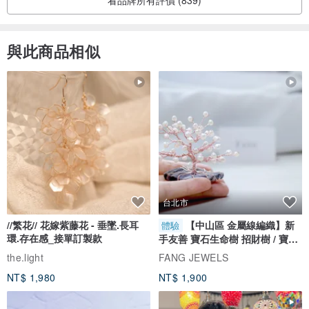
看品牌所有評價 (839)
與此商品相似
台北市
//繁花// 花嫁紫藤花 - 垂墜.長耳
【中山區 金屬線編織】新
體驗
環.存在感_接單訂製款
手友善 寶石生命樹 招財樹 / 寶石
自選
the.light
FANG JEWELS
NT$ 1,980
NT$ 1,900