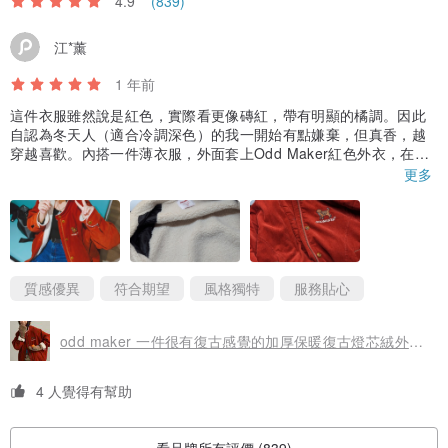
4.9
(839)
江*薰
1 年前
這件衣服雖然說是紅色，實際看更像磚紅，帶有明顯的橘調。因此
自認為冬天人（適合冷調深色）的我一開始有點嫌棄，但真香，越
穿越喜歡。內搭一件薄衣服，外面套上Odd Maker紅色外衣，在十
二月的台北已經足夠溫暖，搭公車和吃飯時甚至會熱到流汗。
更多
這是我第三次買Odd Maker的外套（其中兩件已經成為我的身分認
同），好看的設計與高品質的衣料，是我為什麼選擇Odd Maker，
而非快時尚的原因。也謝謝Odd Maker幫我改地址，嘻嘻。
祝Odd Maker 持續推出好看品質高的設計。
質感優異
符合期望
風格獨特
服務貼心
odd maker 一件很有復古感覺的加厚保暖復古燈芯絨外套外套女冬季
4 人覺得有幫助