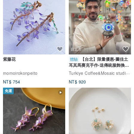
台北市
紫藤花
【台北】限量優惠-圖佳土
體驗
耳其馬賽克手作-送傳統服飾換裝
體驗
Turkiye Coffee&Mosaic studio土耳其咖啡與馬賽克燈工作坊
momoirokonpeito
NT$ 754
NT$ 920
免運