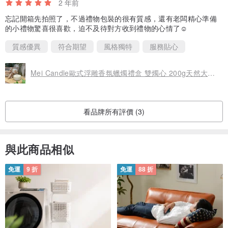
2 年前
寄出約2天左右到門市（週末也會寄出）。
忘記開箱先拍照了，不過禮物包裝的很有質感，還有老闆精心準備
由於超商有相關超材重量限制（材積：需45cm
30cm
30cm、最長邊
的小禮物驚喜很喜歡，迫不及待對方收到禮物的心情了☺️
45cm、其他兩邊則需均30cm；重量不得超過5公斤），故選擇超商取
質感優異
符合期望
風格獨特
服務貼心
件時，若商品有重量或體積問題可以下單前透過蝦皮聊聊詢問客服，
以避免因超材超重無法配送而取消訂單。
Mei Candle歐式浮雕香氛蠟燭禮盒 雙燭心 200g天然大豆蠟
＊宅配：物流約1－2個工作天送達指定地址（不含假日）
＊因全為手工製造，我們會盡力做到十全十美，我們的蠟燭與精品或
看品牌所有評價 (3)
專櫃銷售的蠟燭不同，
使用的都是全天然產品，所以香味不會這麼濃郁，我們的蠟燭都只帶
有淡淡的香氣。
與此商品相似
＊泡泡蠟燭主要為「裝飾」使用，若要點火，請使用非易燃陶瓷/玻璃
盤裝。
免運
9 折
免運
88 折
＊每顆蠟燭往下燒的方式不同，尚未燒完整顆就會開始流出蠟液。
所以在點燃泡泡蠟燭時，請務必在場，且不宜點燃太久。
＊泡泡蠟燭因沒有容器，蠟燭是不會點完的，依照蠟燭裂痕，到第一
層或第二層將有可能會結束燃燒。