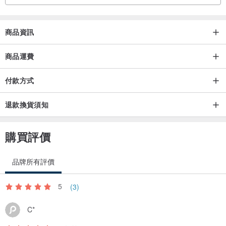
樸實甜氣及柔軟香味，散發出細緻清新的味道。
前 ： 藍風鈴｜丁香｜橙花｜檸檬
商品資訊
中 ： 柿子｜野薔薇｜茉莉｜ 鈴蘭果香
後 ： 白麝香｜琥珀
商品運費
🕯 🕯商品規格 🕯 🕯
付款方式
容器材質：無容器
蠟燭顏色：白色
退款換貨須知
尺寸：6x6x6
成分：100%天然大豆蠟- 來自英國的天然萃取大豆蠟
購買評價
重量：150g
品牌所有評價
🔥🔥香味選項：無香味🔥🔥
5
(3)
C*
🕯🕯出貨注意事項🕯🕯
＊超商取貨：下單後24小時內製作完成，蠟燭凝固完善就立刻寄出，