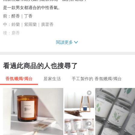
是一款男女都適合的中性香氣。
前：醛香｜丁香
中：鈴蘭｜紫羅蘭｜廣藿香
後：麝香
閱讀更多
『Freesia 小蒼蘭』
小蒼蘭遇見甜美果香 散發女性氣息 傳出幽幽花香。
看過此商品的人也搜尋了
前：佛手柑｜萊姆｜英國梨
中：小蒼蘭｜玫瑰｜茉莉
香氛蠟燭/燭台
居家生活
手工製作的 香氛蠟燭/燭台
後：廣藿香｜琥珀｜麝香
『Natural Wind 茶樹』
慢步森林中，接受林木的精華；任海風吹拂，吸收海洋的氣息。 一聞
再聞依舊是如沐自然中的清新優雅。
前：檸檬｜葵子麝香｜佛手柑｜萊姆
中：鼠尾草｜紫羅蘭｜無花果