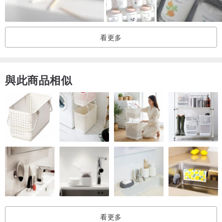
後：麝香｜雪松木｜龍涎香
看更多
『Modern Neutral 柑橘』
甜橙果汁，帶來陽光充滿酸甜的滋味， 無論男女都適和的香氣。
前：佛手柑｜檸檬｜柑橘
與此商品相似
中：茉莉｜鈴蘭｜玫瑰｜鳶尾草
後：雪松｜檀香｜琥珀｜橡樹菌
『Lavender 薰衣草』
薰衣草特有的乾淨、純淨又療癒的氣味，彷彿陽光曬後的味道， 令人
想大口呼吸、好好的舒暢身心 。
前：佛手柑｜檸檬
中：艾蒿｜薰衣草｜桉樹
後：雪松木｜廣藿香
看更多
『Blue Bell 藍風鈴 』