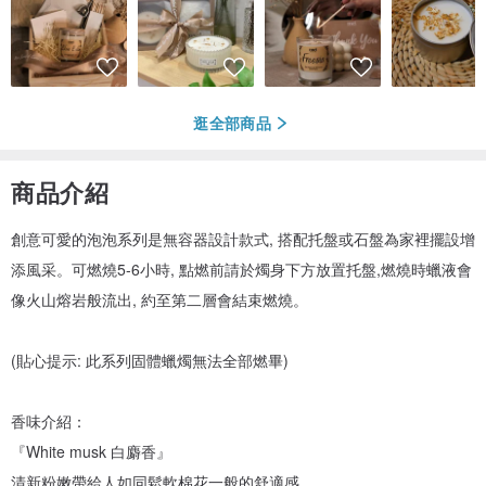
逛全部商品
商品介紹
創意可愛的泡泡系列是無容器設計款式, 搭配托盤或石盤為家裡擺設增
添風采。可燃燒5-6小時, 點燃前請於燭身下方放置托盤,燃燒時蠟液會
像火山熔岩般流出, 約至第二層會結束燃燒。
(貼心提示: 此系列固體蠟燭無法全部燃畢)
香味介紹：
『White musk 白麝香』
清新粉嫩帶給人如同鬆軟棉花一般的舒適感，