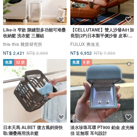
🚫🚫完美主義者及想要濃郁香氣的客人請勿下單哦！🚫🚫
Like-it 窄款 隙縫型多功能可堆疊
【CELLUTANE】雙人沙發A01加
🕯🕯退貨須知🕯🕯
收納籃 洗衣籃 三層組
長型(2P)日本製平價沙發 皮革/燈
芯絨
＊商品到貨隔日享7天鑑賞（猶豫）期之權益【鑑賞（猶豫）期非試用
this-this 雜貨研究所
FULUX 弗洛克
期】，辦理退貨商品必須是全新狀態
NT$ 2,421
NT$ 2,690
NT$ 6,952
NT$ 7,900
＊若收到商品有問題請立即聯繫我們並且提供照片，請勿點燃蠟燭，
免運
32 折
免運
8 折
點燃蠟燭將不做任何退費。
＊退貨時請使用我們的盒子妥善包裝。以免運送時產品破損。
＊請務必確認有購買商品需求及確認商品尺寸規格再行拆封，以免影
響益。拆封時也建議錄影存證。
本店商品皆為店長純手工製造 請安心使用～
日本天馬 ALBET 復古風斜掛快
淡水珍珠耳環 PT900 鉑金 皮光極
取/層疊兩用洗衣籃
佳 近無瑕 耳勾設計
#香氛蠟燭 #浪漫香氛蠟燭 #手工 #精緻 #浪漫 #香氛 #燭光 #蠟燭 #居