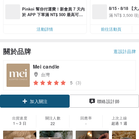
8/15 - 8/18 
Pinkoi 幫你付運費！新會員 7 天內
季】滿 NT$3500
於 APP 下單滿 NT$ 500 最高可折
滿 NT$ 3,500 現
50
運費 NT$ 100
50
活動詳情
前往活動頁
關於品牌
逛設計品牌
Mei candle
台灣
5
(3)
加入關注
聯絡設計師
出貨速度
關注人數
回應率
上次上線
1～3 日
超過 1 週
22
-