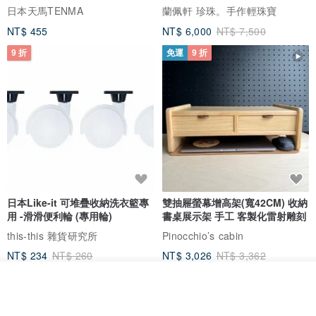
日本天馬TENMA
蘭佩軒 珍珠。手作輕珠寶
家香氛 #居家生活 #大豆蠟燭 #天然大豆蠟 #Nature #環保 #精美包裝
NT$ 455
NT$ 6,000
NT$ 7,500
#送禮 #禮物 #小生意 #精油蠟燭 #大豆蠟 #小品牌 #自創品牌 #七夕 #
9 折
免運
9 折
情人節 #生日 #聖誕節 #交換禮物 #精緻 #賀禮 #祝福 #love #gift #結
婚小物
日本Like-it 可堆疊收納洗衣籃專
雙抽屜螢幕增高架(寬42CM) 收納
用 -滑滑便利輪 (專用輪)
書桌展示架 手工 客製化雷射雕刻
this-this 雜貨研究所
Pinocchio’s cabin
NT$ 234
NT$ 260
NT$ 3,026
NT$ 3,362
免運
68 折
放入購物車
加入收藏
了解品牌