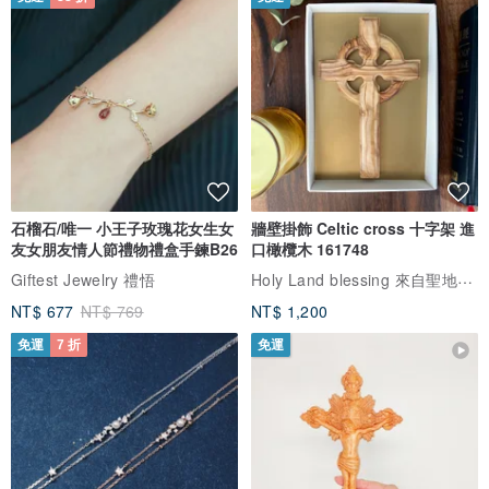
石榴石/唯一 小王子玫瑰花女生女
牆壁掛飾 Celtic cross 十字架 進
友女朋友情人節禮物禮盒手鍊B26
口橄欖木 161748
Holy Land blessing 來自聖地的祝福
Giftest Jewelry 禮悟
NT$ 677
NT$ 769
NT$ 1,200
免運
7 折
免運