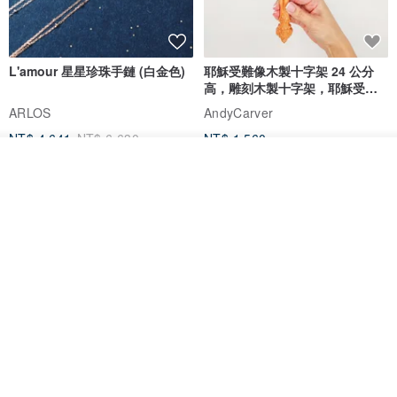
L'amour 星星珍珠手鏈 (白金色)
耶穌受難像木製十字架 24 公分
高，雕刻木製十字架，耶穌受難
像天主教十字架
ARLOS
AndyCarver
NT$ 4,641
NT$ 6,630
NT$ 1,560
我要排隊
免運
7 折
了解品牌
基督教婚禮禮物 桌上擺設 橄欖木
La Joie 藍月亮石閃耀項鏈 (玫瑰
雙層站立十字架 木製底座
金)
161711
Holy Land blessing 來自聖地的祝福
ARLOS