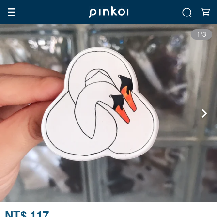
1/3
NT$ 117