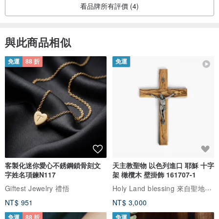
看品牌所有評價 (4)
與此商品相似
免運
88 折
免運
客製化迷你愛心不銹鋼鎖骨刻文
天主教聖物 以色列進口 耶穌 十字
字姓名項鍊N117
架 橄欖木 壁掛飾 161707-1
Holy Land blessing 來自聖地的祝福
Giftest Jewelry 禮悟
NT$ 951
NT$ 3,000
免運
88 折
免運