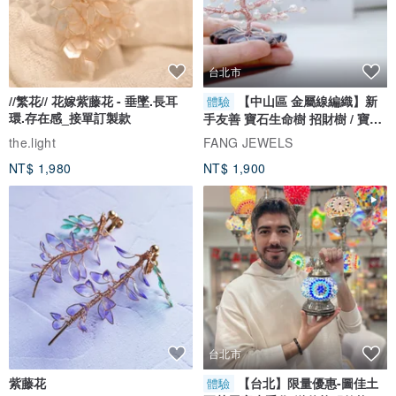
台北市
//繁花// 花嫁紫藤花 - 垂墜.長耳
【中山區 金屬線編織】新
體驗
環.存在感_接單訂製款
手友善 寶石生命樹 招財樹 / 寶石
自選
the.light
FANG JEWELS
NT$ 1,980
NT$ 1,900
台北市
紫藤花
【台北】限量優惠-圖佳土
體驗