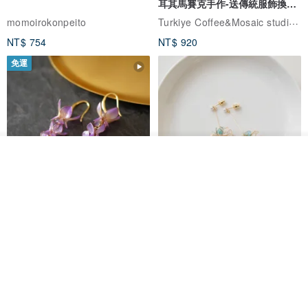
耳其馬賽克手作-送傳統服飾換裝
體驗
Turkiye Coffee&Mosaic studio土耳其咖啡與馬賽克燈工作坊
momoirokonpeito
NT$ 754
NT$ 920
免運
看其他商品
了解品牌
藤花 煌 耳環・耳夾
【繁花計畫】- 清冰
Dip art -nachugo-
紅花 hunghua
NT$ 2,125
NT$ 720
93 折