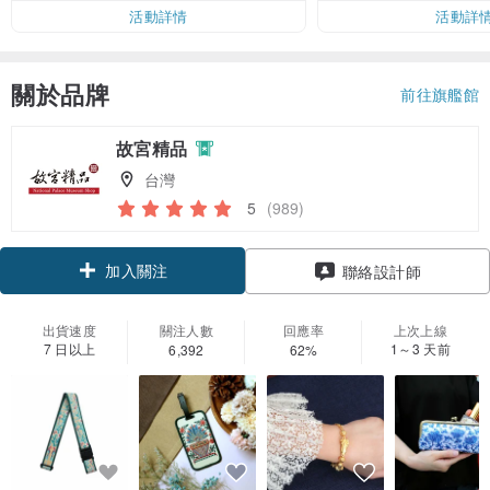
活動詳情
活動詳
關於品牌
前往旗艦館
故宮精品
台灣
5
(989)
加入關注
聯絡設計師
出貨速度
關注人數
回應率
上次上線
7 日以上
1～3 天前
6,392
62%