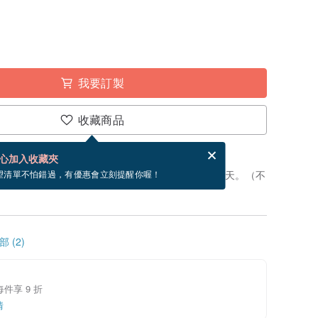
我要訂製
收藏商品
賀卡，結帳完成後填寫
電子賀卡是什麼？
心加入收藏夾
製」。付款後，從開始製作到寄出商品為 5 個工作天。（不
望清單不怕錯過，有優惠會立刻提醒你喔！
 (2)
每件享 9 折
情