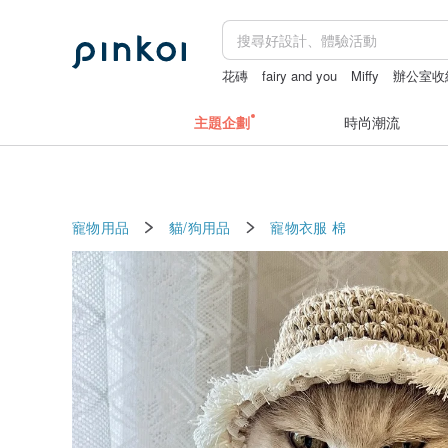
花磚
fairy and you
Miffy
辦公室收
主題企劃
時尚潮流
寵物用品
貓/狗用品
寵物衣服
棉