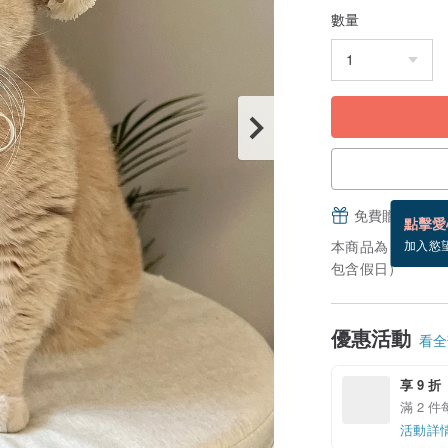
數量
免費贈送電子
點擊愛
本商品為「接單訂
加入慾
包含假日）
優惠活動
看全部
享 9 折
滿 2 件
活動詳