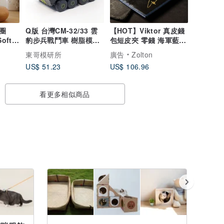
圈
Q版 台灣CM-32/33 雲
【HOT】Viktor 真皮錢
Soft
豹步兵戰鬥車 樹脂模型
包短皮夾 零錢 海軍藍
ollar
組裝套件(霸氣無人版)
客製化刻字
東哥模研所
廣告
Zolton
US$ 51.23
US$ 106.96
看更多相似商品