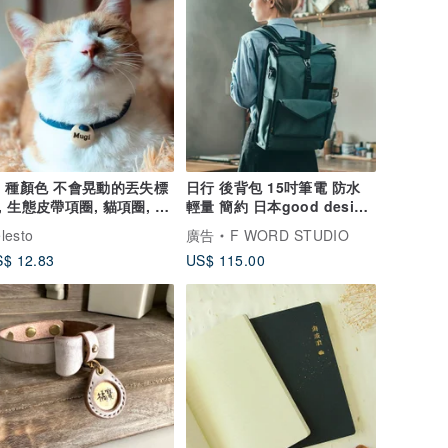
0 種顏色 不會晃動的丟失標
日行 後背包 15吋筆電 防水
, 生態皮帶項圈, 貓項圈, 小
輕量 簡約 日本good design
, 輕型丟失標籤, 軟繩, 安全
award
lesto
廣告
F WORD STUDIO
, 包括丟失標籤, 由升級紗
$ 12.83
US$ 115.00
製成