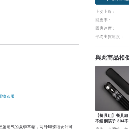
上次上線：
回應率：
回應速度：
平均出貨速度：
與此商品相
寵物衣服
【餐具組】餐具組 
不鏽鋼筷子 304
湯匙 環保餐具
轻盈透气的夏季草帽，两种蝴蝶结设计可