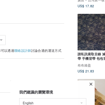
廣告
台灣第一筷｜筷子的領導
US$ 17.82
你可以透過
聯絡設計師
討論合適的運送方式
請私訊索取目錄 
帶 手機背帶 包包
烏克麗麗背帶 吉
布布維盈
US$ 21.83
我們建議的瀏覽環境