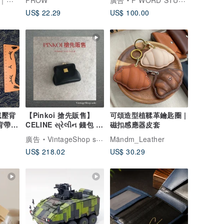
品牌
PROW
廣告
F WORD STUDIO
US$ 22.29
US$ 100.00
減壓背
【Pinkoi 搶先販售】
可頌造型植鞣革鑰匙圈 |
背帶
CELINE સ્રેલીન 錢包 黑
磁扣感應器皮套
他
色 標誌飾牌 皮革 ㄇ形
廣告
VintageShop solo 日本直送中古包專賣店
Mändm_Leather
袋 零錢包 z4abfu
US$ 218.02
US$ 30.29