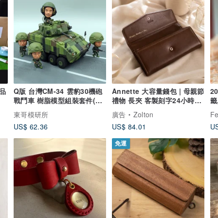
品
Q版 台灣CM-34 雲豹30機砲
Annette 大容量錢包 | 母親節
2
戰鬥車 樹脂模型組裝套件(可
禮物 長夾 客製刻字24小時出
籤
愛人型版)
貨
狗
東哥模研所
廣告
Zolton
Fe
扣
US$ 62.36
US$ 84.01
US
線
免運