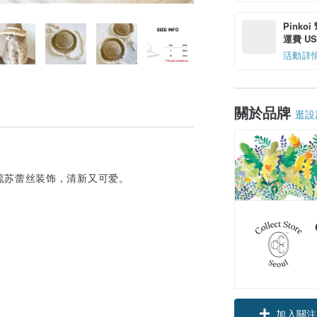
Pinko
運費 US$
活動詳
關於品牌
逛設
流苏蕾丝装饰，清新又可爱。
加入關注