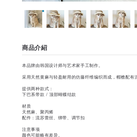
商品介紹
本品牌由韩国设计师与艺术家手工制作。
采用天然黄麻与轻盈耐用的仿藤纤维编织而成，帽檐配有
提供两种款式：
下巴系带款 / 顶部蝴蝶结款
材质
天然麻、聚丙烯
配件：流苏蕾丝、绑带、调节扣
注意事项
颜色可能略有差异。