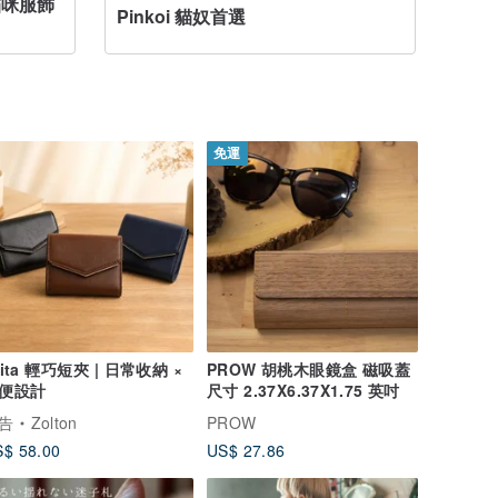
貓咪服飾
愛貓的 O
Pinkoi 貓奴首選
件
免運
rita 輕巧短夾 | 日常收納 ×
PROW 胡桃木眼鏡盒 磁吸蓋
便設計
尺寸 2.37X6.37X1.75 英吋
告
Zolton
PROW
$ 58.00
US$ 27.86