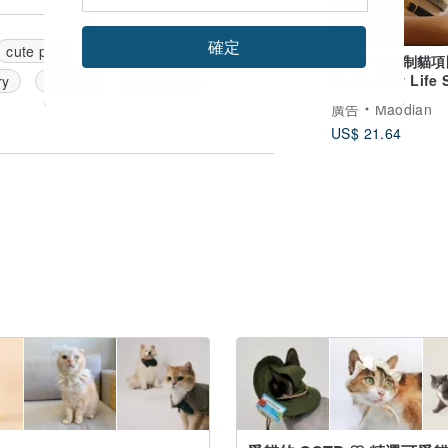
確定
cute pet
dog hat
簡約手工定制貓項
Basic New Life 
ry
pet hat
straw hat
Breakaway Cat C
廣告
Maodian
US$ 21.64