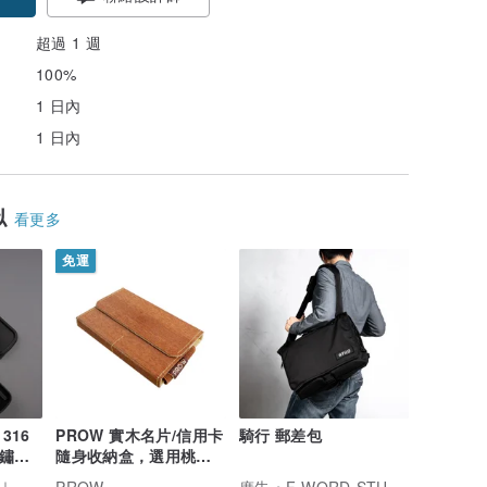
超過 1 週
100%
1 日內
1 日內
似
看更多
免運
316
PROW 實木名片/信用卡
騎行 郵差包
不鏽鋼
隨身收納盒，選用桃花
心木，磁吸式開蓋。