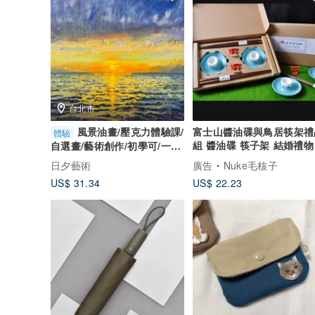
台北市
風景油畫/壓克力體驗課/
富士山醬油碟與鳥居筷架禮
體驗
組 醬油碟 筷子架 結婚禮物
自選畫/藝術創作/初學可/一人
成團
日夕藝術
廣告
Nuke毛核子
US$ 31.34
US$ 22.23