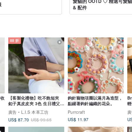
愛貓的 OOTD ♡ 精選可愛
服
& 配件
88 折
g收
【客製化禮物】吃不飽短夾
鉤針寵物項圈以滿月為造型，
B
釦子真皮皮夾 3色 生日禮父親
點綴著鉤針編織的花朵。
輕
節禮物
廣告
L.I.S 本革工坊
Purrcraft
廣
US$ 11.97
US
US$ 87.70
US$ 99.65