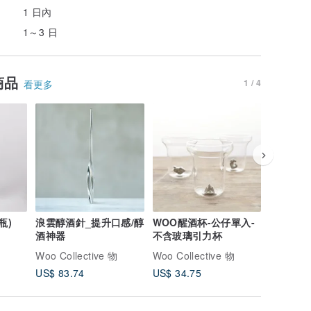
1 日內
1～3 日
商品
1 / 4
看更多
瓶)
浪雲醇酒針_提升口感/醇
WOO醒酒杯-公仔單入-
WOO啤
酒神器
不含玻璃引力杯
(1杯+1公
物
Woo Collective 物
Woo Collective 物
Woo Coll
US$ 83.74
US$ 34.75
US$ 70.