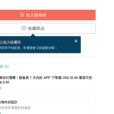
放入購物車
收藏商品
賀卡，結帳完成後填寫
電子賀卡是什麼？
心加入收藏夾
」，付款後設計師將於 2024/10/31 後開始出貨。
望清單不怕錯過，有優惠會立刻提醒你喔！
 (2)
i 幫你付運費！新會員 7 天內於 APP 下單滿 US$ 30.00 最高可折
 6.00
情
有海外好設計
品跨境享運費折抵優惠
情