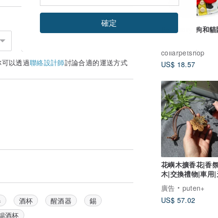
確定
Pet Story 狗和
collarpetshop
你可以透過
聯絡設計師
討論合適的運送方式
US$ 18.57
花嶼木擴香花|香氛
木|交換禮物|車用
精油|隨身吊飾
廣告
puten+
US$ 57.02
器
酒杯
醒酒器
錫
錫酒杯