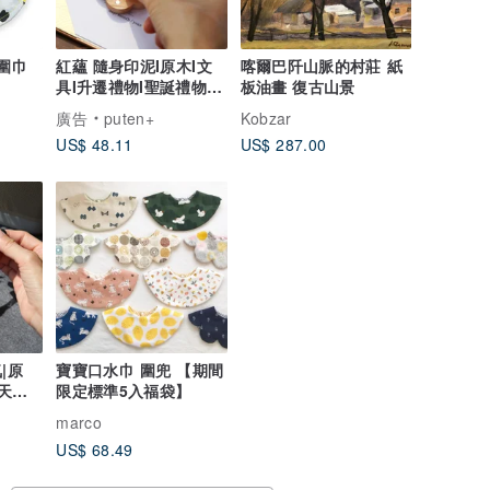
貓圍巾
紅蘊 隨身印泥I原木I文
喀爾巴阡山脈的村莊 紙
具I升遷禮物I聖誕禮物I
板油畫 復古山景
辦公用品I業務簽約
廣告
puten+
Kobzar
US$ 48.11
US$ 287.00
|原
寶寶口水巾 圍兜 【期間
|天然
限定標準5入福袋】
marco
US$ 68.49