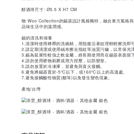
醇酒球尺寸: Ø5.5 X H7 CM
物 Woo Collection的錫器設計風格獨特，融合東
品味生活中的溫潤感。
錫的清洗和保養
1.清潔時使用稀釋的洗碗精，用指腹沿著紋理輕輕擦洗即
2.請定期清潔或使用絨布擦去指紋等油質污穢，以常保光
3.錫為延展性較強之軟金屬，經長期使用而在錫器表面留
4.請勿使用硬物刷磨或用力捏壓，以防變形。
5.請勿放置於冷凍庫，並避免與直火接觸。
6.避免將錫器置於-5℃以下，或160℃以上的高溫處。
7.避免接觸酸性物質(醋等)以免發生變色現象。
產地/台灣