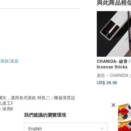
與此商品相
-
酒杯/酒器
CHANIDA- 線香 /
Incense Sticks
廣告
CHANIDA｜
US$ 28.96
層次，適用各式酒款 特色二：螺旋浪雲設
九道工序，手工精修細磨造就完美 特色四：
：採用純錫製造，安全無毒
我們建議的瀏覽環境