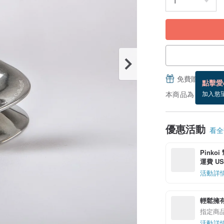
免費贈送電子
點擊愛
本商品為「預購商品
加入慾
優惠活動
看全部
Pinko
運費 US$
活動詳
輕鬆擁
指定商
活動詳