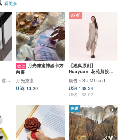
似
看更多
85 折
月光療癒神諭卡方
【經典原創】
數位
Huayuan_花苑剪接洋
向書
裝_CLD020_灰
香妮達
月光療癒
廣告
SU:MI said
US$ 13.20
US$ 139.34
US$ 163.92
免運