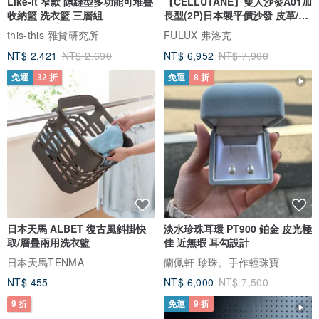
Like-it 窄款 隙縫型多功能可堆疊
【CELLUTANE】雙人沙發A01加
收納籃 洗衣籃 三層組
長型(2P)日本製平價沙發 皮革/燈
芯絨
this-this 雜貨研究所
FULUX 弗洛克
NT$ 2,421
NT$ 2,690
NT$ 6,952
NT$ 7,900
免運
32 折
免運
8 折
日本天馬 ALBET 復古風斜掛快
淡水珍珠耳環 PT900 鉑金 皮光極
取/層疊兩用洗衣籃
佳 近無瑕 耳勾設計
日本天馬TENMA
蘭佩軒 珍珠。手作輕珠寶
NT$ 455
NT$ 6,000
NT$ 7,500
9 折
免運
9 折