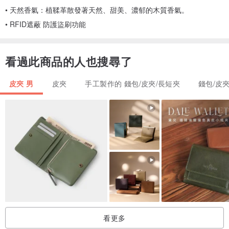
• 天然香氣：植鞣革散發著天然、甜美、濃郁的木質香氣。
• RFID遮蔽 防護盜刷功能
看過此商品的人也搜尋了
皮夾 男
皮夾
手工製作的 錢包/皮夾/長短夾
錢包/皮
看更多