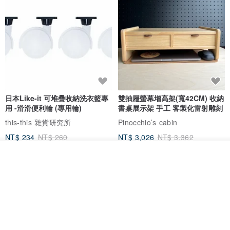
日本Like-it 可堆疊收納洗衣籃專
雙抽屜螢幕增高架(寬42CM) 收納
用 -滑滑便利輪 (專用輪)
書桌展示架 手工 客製化雷射雕刻
this-this 雜貨研究所
Pinocchio’s cabin
NT$ 234
NT$ 260
NT$ 3,026
NT$ 3,362
免運
68 折
放入購物車
加入收藏
了解品牌