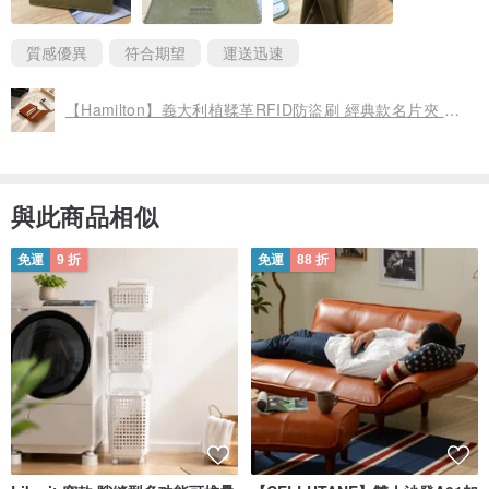
質感優異
符合期望
運送迅速
【Hamilton】義大利植鞣革RFID防盜刷 經典款名片夾 卡片夾
與此商品相似
免運
9 折
免運
88 折