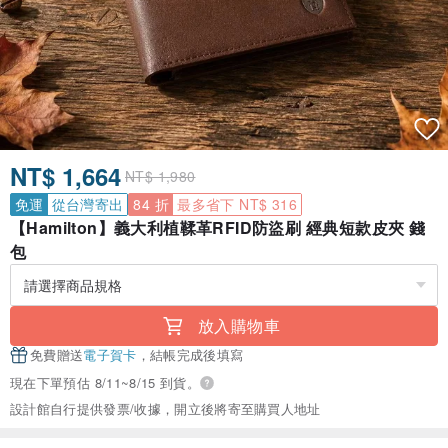
NT$ 1,664
NT$ 1,980
免運
從台灣寄出
84 折
最多省下 NT$ 316
【Hamilton】義大利植鞣革RFID防盜刷 經典短款皮夾 錢
包
放入購物車
免費贈送
電子賀卡
，結帳完成後填寫
現在下單預估 8/11~8/15 到貨。
設計館自行提供發票/收據，開立後將寄至購買人地址