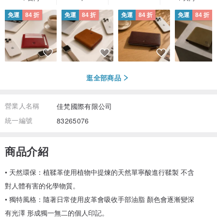
免運
84 折
免運
84 折
免運
84 折
免運
84 折
逛全部商品
營業人名稱
佳梵國際有限公司
統一編號
83265076
商品介紹
• 天然環保：植鞣革使用植物中提煉的天然單寧酸進行鞣製 不含
對人體有害的化學物質。
• 獨特風格：隨著日常使用皮革會吸收手部油脂 顏色會逐漸變深
有光澤 形成獨一無二的個人印記。