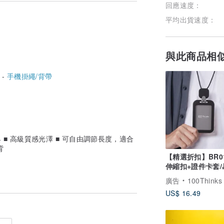
回應速度：
平均出貨速度：
與此商品相
 -
手機掛繩/背帶
 ■ 高級質感光澤 ■ 可自由調節長度，適合
背
【精選折扣】BR01
伸縮扣+證件卡套
+霧面卡套組
廣告
100Thinks
US$ 16.49