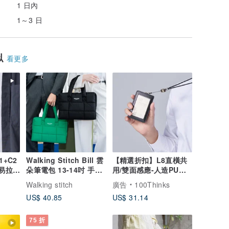
1 日內
1～3 日
似
看更多
+C2
Walking Stitch Bill 雲
【精選折扣】L8直橫共
/易拉扣
朵筆電包 13-14吋 手提
用/雙面感應-人造PU皮
包 防潑水
商務風證件套
Walking stitch
廣告
100Thinks
US$ 40.85
US$ 31.14
75 折