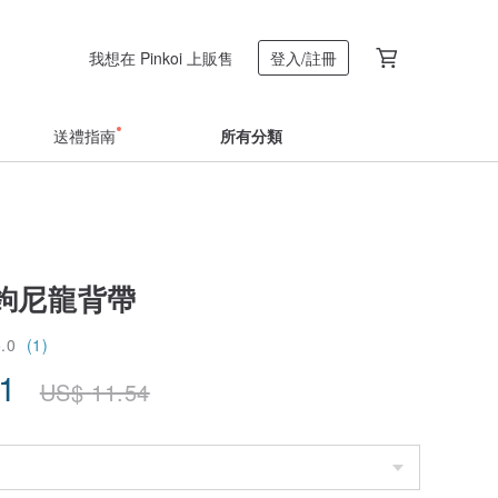
我想在 Pinkoi 上販售
登入/註冊
送禮指南
所有分類
鉤尼龍背帶
5.0
(1)
81
US$
11.54