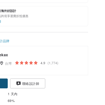
有海外好設計
品跨境享運費折抵優惠
情
計品牌
ekax
4.9
(1,774)
台灣
聯絡設計師
1 天內
69%