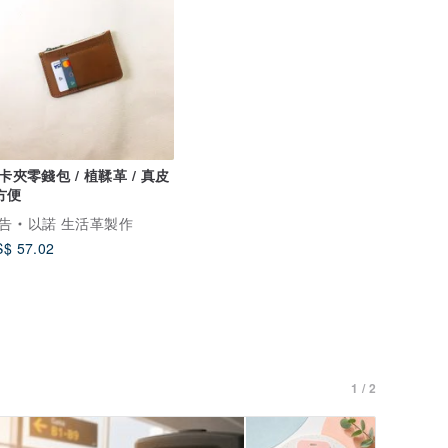
卡夾零錢包 / 植鞣革 / 真皮
 方便
告
以諾 生活革製作
$ 57.02
1 / 2