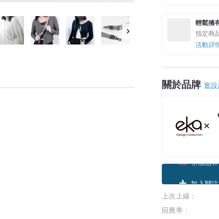
輕鬆擁
指定商
活動詳
關於品牌
逛設
領優惠券
上次上線：
加入關注
回應率：