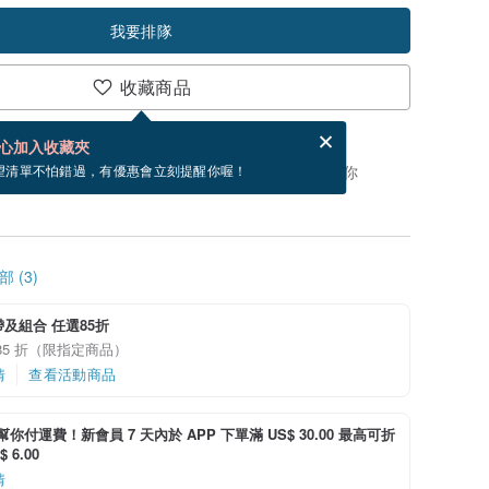
我要排隊
收藏商品
賀卡，結帳完成後填寫
電子賀卡是什麼？
心加入收藏夾
，你可以按「我要排隊」，當有貨會主動發信通知你
望清單不怕錯過，有優惠會立刻提醒你喔！
 (3)
及組合 任選85折
85 折（限指定商品）
情
查看活動商品
i 幫你付運費！新會員 7 天內於 APP 下單滿 US$ 30.00 最高可折
 6.00
情