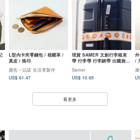
記
L型內卡夾零錢包 / 植鞣革 /
現貨 SAMER 文創行李箱束
外
真皮 / 烙印
帶 行李帶 行李綁帶 出國旅行
/
必備
廣告
以諾 生活革製作
Samer
廣
US$ 61.47
US$ 10.65
US
看更多