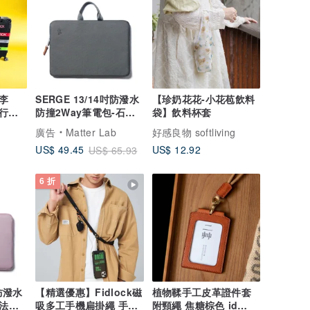
李
SERGE 13/14吋防潑水
【珍奶花花-小花苞飲料
行李
防撞2Way筆電包-石板
袋】飲料杯套
灰 Air 13/Pro 14
廣告
Matter Lab
好感良物 softliving
US$ 12.92
US$ 49.45
US$ 65.93
6 折
吋防潑水
【精選優惠】Fidlock磁
植物鞣手工皮革證件套
-法式
吸多工手機扁掛繩 手機
附頸繩 焦糖棕色 id