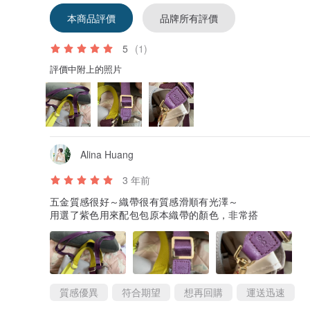
本商品評價
品牌所有評價
5
(1)
評價中附上的照片
Alina Huang
3 年前
五金質感很好～織帶很有質感滑順有光澤～
用選了紫色用來配包包原本織帶的顏色，非常搭
質感優異
符合期望
想再回購
運送迅速