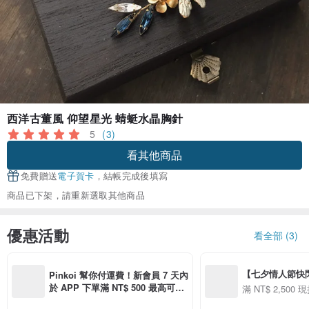
西洋古董風 仰望星光 蜻蜓水晶胸針
5
(3)
看其他商品
免費贈送
電子賀卡
，結帳完成後填寫
商品已下架，請重新選取其他商品
優惠活動
看全部 (3)
【七夕情人節快閃】8
Pinkoi 幫你付運費！新會員 7 天內
用 APP 購買任一
於 APP 下單滿 NT$ 500 最高可折
滿 NT$ 2,500 現
00 現折 NT$100
運費 NT$ 100