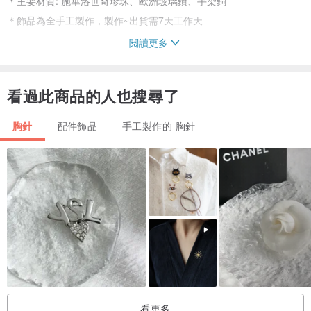
＊主要材質: 施華洛世奇珍珠、歐洲玻璃鑽、手染銅
＊飾品為全手工製作，製作~出貨需7天工作天
閱讀更多
在西方，媽媽或奶奶會把自己當年穿過的婚紗或珍愛的飾品傳給自己
的女兒、孫女，
看過此商品的人也搜尋了
是一種傳承祝福的典故。
因為這個美好的傳統，所以我們到處去搜集古飾再重新設計，希望這
胸針
配件飾品
手工製作的 胸針
些有年代的配件
能用一種新面貌卻保有珍貴風格的樣式呈現，因此西洋古董風飾品上
很多配件除了數
量有限，也有些許年代，無法像電鍍飾品一樣光亮。不過這才是古件
獨有的韻味。
看更多