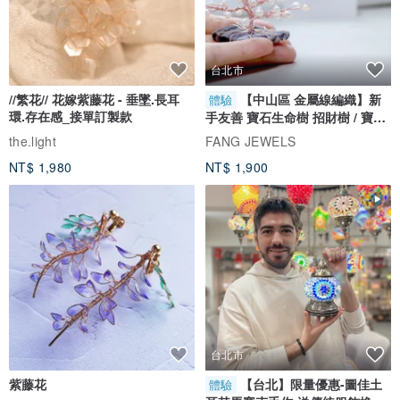
台北市
//繁花// 花嫁紫藤花 - 垂墜.長耳
【中山區 金屬線編織】新
體驗
環.存在感_接單訂製款
手友善 寶石生命樹 招財樹 / 寶石
自選
the.light
FANG JEWELS
NT$ 1,980
NT$ 1,900
台北市
紫藤花
【台北】限量優惠-圖佳土
體驗