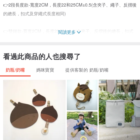
👉2段長度款-寬度2CM，長度22和25CM±0.5(含夾子、繩子、反摺後
的總長，扣式及穿繩式長度相同)
👉雙鏈款-寬度2CM，長度25CM±0.5(含夾子、反摺後的總長，扣式
閱讀更多
及穿繩式長度相同)
看過此商品的人也搜尋了
【材 質】
薄棉布；塑膠夾子；塑膠釦；棉繩
奶瓶/奶嘴
媽咪寶寶
提供客製的 奶瓶/奶嘴
【注意事項】
1- 使用過後若有髒污，請用洗衣精手洗後用布壓乾，然後置於通風處
自然風乾。不可機洗、脫水以及烘乾。清洗後若有皺摺，可熨燙平
整。
2- 照相及螢幕色差無法避免，若有疑慮請事先留言溝通
3- 館內所有布類作品(含包釦)在製作前，所有的布都已先下水做預
縮、定色處理