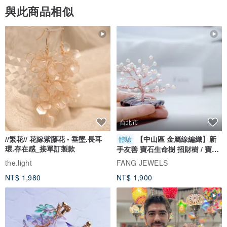
與此商品相似
台北市
//繁花// 花嫁紫藤花 - 垂墜.長耳
【中山區 金屬線編織】新
體驗
環.存在感_接單訂製款
手友善 寶石生命樹 招財樹 / 寶石
自選
the.light
FANG JEWELS
NT$ 1,980
NT$ 1,900