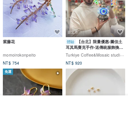
台北市
紫藤花
【台北】限量優惠-圖佳土
體驗
耳其馬賽克手作-送傳統服飾換裝
體驗
Turkiye Coffee&Mosaic studio土耳其咖啡與馬賽克燈工作坊
momoirokonpeito
NT$ 754
NT$ 920
免運
看其他商品
了解品牌