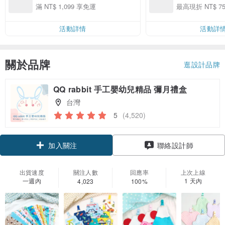
現折150！以此
滿 NT$ 1,099 享免運
最高現折 NT$ 75
活動詳情
活動詳
關於品牌
逛設計品牌
QQ rabbit 手工嬰幼兒精品 彌月禮盒
台灣
5
(4,520)
領優惠券
聯絡設計師
加入關注
出貨速度
關注人數
回應率
上次上線
一週內
1 天內
4,023
100%