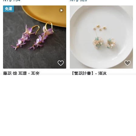
免運
藤花 煌 耳環・耳夾
【繁花計畫】- 清冰
放入購物車
Dip art -nachugo-
紅花 hunghua
加入收藏
了解品牌
NT$ 2,125
NT$ 720
93 折