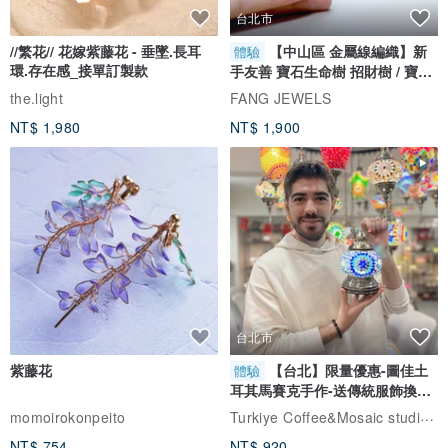
台北市
//繁花// 花嫁紫藤花 - 垂墜.長耳
【中山區 金屬線編織】新
體驗
環.存在感_接單訂製款
手友善 寶石生命樹 招財樹 / 寶石
自選
the.light
FANG JEWELS
NT$ 1,980
NT$ 1,900
台北市
紫藤花
【台北】限量優惠-圖佳土
體驗
耳其馬賽克手作-送傳統服飾換裝
體驗
Turkiye Coffee&Mosaic studio土耳其咖啡與馬賽克燈工作坊
momoirokonpeito
NT$ 754
NT$ 920