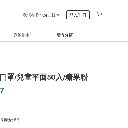
我想在 Pinkoi 上販售
登入/註冊
送禮指南
所有分類
口罩/兒童平面50入/糖果粉
57
剩最後
5
件