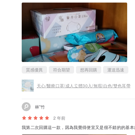
質感優異
符合期望
想再回購
運送迅速
天心/醫療口罩/成人立體30入/無瑕/白色/雙色耳帶
林*竹
2 年前
我第二次回購這一款，因為我覺得便宜又是很不錯的的基本