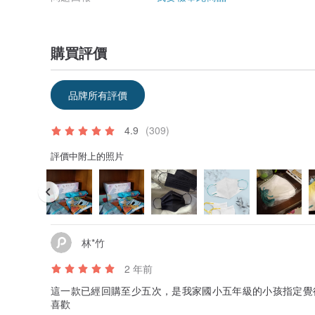
購買評價
品牌所有評價
4.9
(309)
評價中附上的照片
林*竹
2 年前
這一款已經回購至少五次，是我家國小五年級的小孩指定覺
喜歡