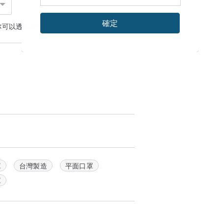
確定
你可以透過
聯絡設計師
討論合適的運送方式
罩
台灣製造
平面口罩
罩