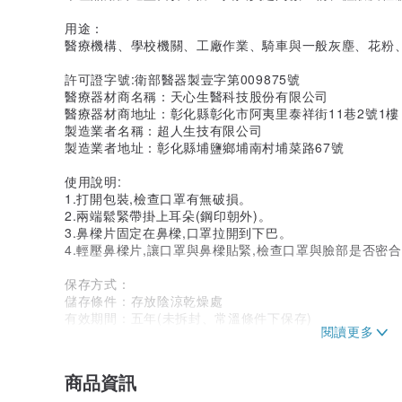
用途：
醫療機構、學校機關、工廠作業、騎車與一般灰塵、花粉
許可證字號:衛部醫器製壹字第009875號
醫療器材商名稱：天心生醫科技股份有限公司
醫療器材商地址：彰化縣彰化市阿夷里泰祥街11巷2號1樓
製造業者名稱：超人生技有限公司
製造業者地址：彰化縣埔鹽鄉埔南村埔菜路67號
使用說明:
1.打開包裝,檢查口罩有無破損。
2.兩端鬆緊帶掛上耳朵(鋼印朝外)。
3.鼻樑片固定在鼻樑,口罩拉開到下巴。
4.輕壓鼻樑片,讓口罩與鼻樑貼緊,檢查口罩與臉部是否密
保存方式：
儲存條件：存放陰涼乾燥處
有效期間：五年(未拆封、常溫條件下保存)
製造日期：標示於外盒上
批號：同製造日期
商品資訊
警告及注意事項: