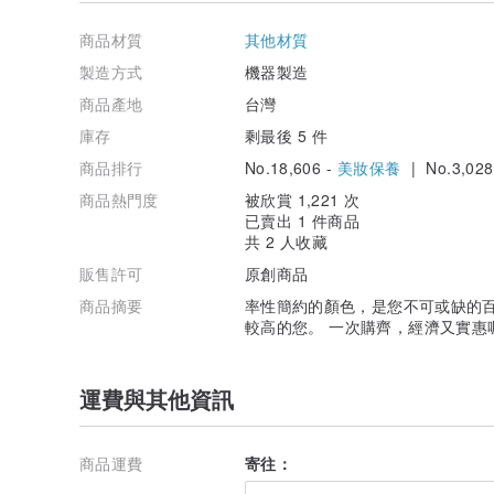
1.本產品為一次性產品，請勿二次使用，並妥善棄置。
2.不建議在空氣不流通，呼吸不順暢或入睡時佩戴本產品
商品材質
其他材質
3.對不織布過敏的人不得使用該產品。
製造方式
機器製造
符合國家標準CNS14774醫用口罩性能規格要求：
商品產地
台灣
細菌過濾效率BFE：≥95%
壓差(DP)：≤5.0
庫存
剩最後 5 件
商品排行
No.18,606 -
美妝保養
| No.3,028
商品熱門度
被欣賞 1,221 次
已賣出 1 件商品
共 2 人收藏
販售許可
原創商品
商品摘要
率性簡約的顏色，是您不可或缺的百
較高的您。 一次購齊，經濟又實惠
運費與其他資訊
商品運費
寄往：