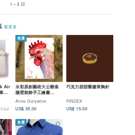
1～3 日
似
看更多
免運
 Air
水彩原創藝術大公雞雀
巧克力甜甜圈徽章胸針
水筆電
牆壁裝飾手工繪畫
電腦包
Anne Gorywine
Anne Gorywine
PINDEX
US$ 35.00
US$ 15.00
7.02
免運