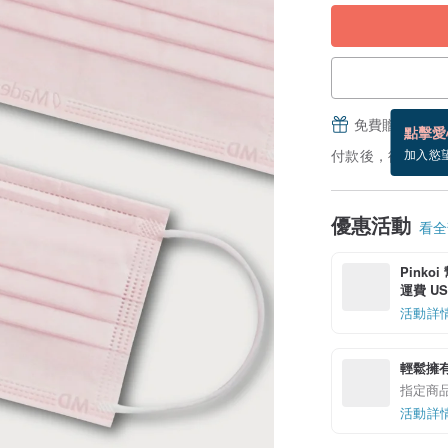
免費贈送電子
點擊愛
付款後，從備貨到
加入慾
優惠活動
看全部
Pinko
運費 US$
活動詳
輕鬆擁
指定商
活動詳