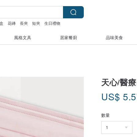
盒
花磚
長夾
短夾
生日禮物
風格文具
居家餐廚
品味美食
天心/醫療
US$
5.
數量