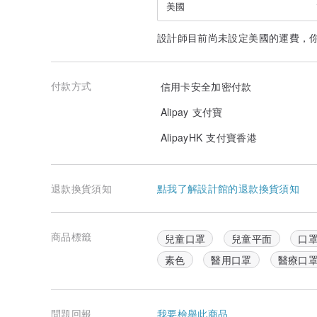
美國
設計師目前尚未設定美國的運費，
付款方式
信用卡安全加密付款
Alipay 支付寶
AlipayHK 支付寶香港
退款換貨須知
點我了解設計館的退款換貨須知
商品標籤
兒童口罩
兒童平面
口
素色
醫用口罩
醫療口
問題回報
我要檢舉此商品