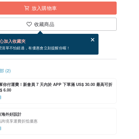
放入購物車
收藏商品
賀卡，結帳完成後填寫
電子賀卡是什麼？
心加入收藏夾
寄出商品為 3 個工作天。（不包含假日）
望清單不怕錯過，有優惠會立刻提醒你喔！
 (2)
i 幫你付運費！新會員 7 天內於 APP 下單滿 US$ 30.00 最高可折
 6.00
情
有海外好設計
品跨境享運費折抵優惠
情