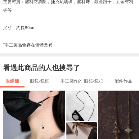
主要材質：塑料防滑圈，捷克琉璃珠，塑料珠，鍍金鏈子，五金材料
等等
尺寸：約長80cm
*手工製品會存在個體差異
看過此商品的人也搜尋了
眼鏡鍊
眼鏡/鏡框
手工製作的 眼鏡/鏡框
配件飾品