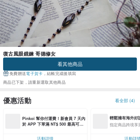
復古風眼鏡鍊 哥德修女
看其他商品
免費贈送
電子賀卡
，結帳完成後填寫
商品已下架，請重新選取其他商品
優惠活動
看全部 (4)
輕鬆擁有海外好
Pinkoi 幫你付運費！新會員 7 天內
於 APP 下單滿 NT$ 500 最高可折
指定商品跨境享
運費 NT$ 100
活動詳情
活動詳