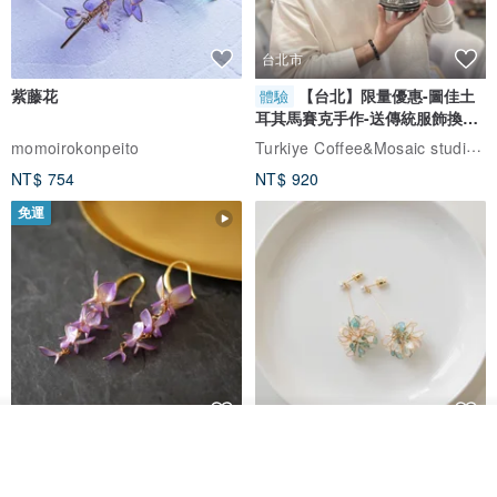
台北市
紫藤花
【台北】限量優惠-圖佳土
體驗
耳其馬賽克手作-送傳統服飾換裝
體驗
Turkiye Coffee&Mosaic studio土耳其咖啡與馬賽克燈工作坊
momoirokonpeito
NT$ 754
NT$ 920
免運
看其他商品
藤花 煌 耳環・耳夾
【繁花計畫】- 清冰
了解品牌