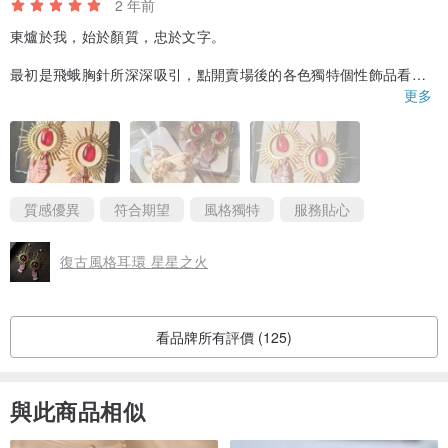
2 年前
東爐於我，始於顏質，忠於文字。
最初是飛蛾胸針所深深吸引，點開賣場後的各色獨特個性飾品看得
我目不轉睛，而最後讓我下定決心的，是文字。
更多
在經歷與錢包君的協商、糾結、定案後，最終選擇了星星之火的耳
夾。
“我們每個人心中都藏有星星的種子。”
質感優異
符合期望
風格獨特
服務貼心
我呢，被這句話狠狠刺穿了心臟((꜆꜄꜆ ˙꒳˙)꜆꜄꜆
復古風格耳環 星星之火
-
也特別感謝創作者東爐大大的耐心溫柔，因為我這邊填錯資料，導
致海關遲遲無法通過。
但東爐大大也十分認真的幫忙，在經歷一波三折後，終於讓我能收
看品牌所有評價 (125)
到這份讓人愛不釋手掉了會哭的禮物❤️
與此商品相似