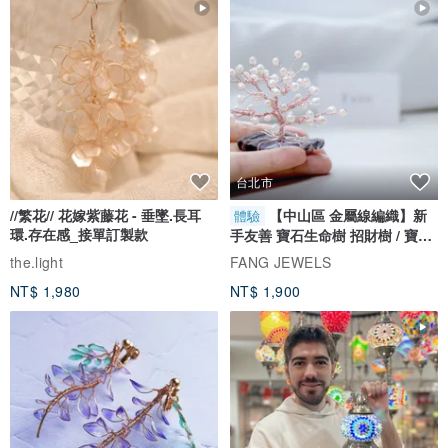
台北市
//繁花// 花嫁紫藤花 - 垂墜.長耳
【中山區 金屬線編織】新
體驗
環.存在感_接單訂製款
手友善 寶石生命樹 招財樹 / 寶石
自選
the.light
FANG JEWELS
NT$ 1,980
NT$ 1,900