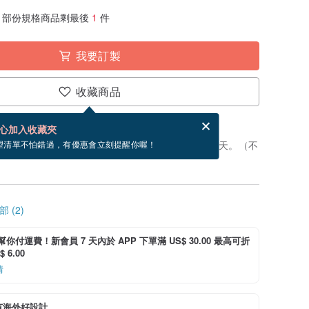
部份規格商品剩最後
1
件
我要訂製
收藏商品
賀卡，結帳完成後填寫
電子賀卡是什麼？
心加入收藏夾
製」。付款後，從開始製作到寄出商品為 5 個工作天。（不
望清單不怕錯過，有優惠會立刻提醒你喔！
 (2)
i 幫你付運費！新會員 7 天內於 APP 下單滿 US$ 30.00 最高可折
 6.00
情
有海外好設計