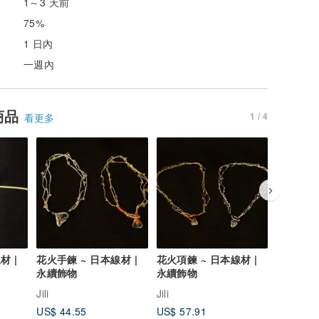
1～3 天前
75%
1 日內
一週內
商品
1 / 4
看更多
材 |
花火手鍊 ~ 日本線材 |
花火項鍊 ~ 日本線材 |
花火耳環 
永續飾物
永續飾物
永續飾物
Jili
Jili
Jili
US$ 44.55
US$ 57.91
US$ 75.