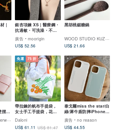
材 |
銀杏項鍊 XS | 醫療鋼・
黑胡桃鋸糖鍋
抗過敏・可洗澡・不掉
色
WOOD STUDIO KUZE'S
廣告
moorigin
US$ 52.56
US$ 21.66
免運
75 折
帶拉鍊的帆布手提袋，
泰戈爾miss the star/白
皮雙摺護
女士手工手提袋，花卉
綠/犀牛盾防摔iPhone手
色澤變
手提袋
機殼
ware
Daloni
廣告
no reason
US$ 44.55
US$ 61.11
US$ 81.47