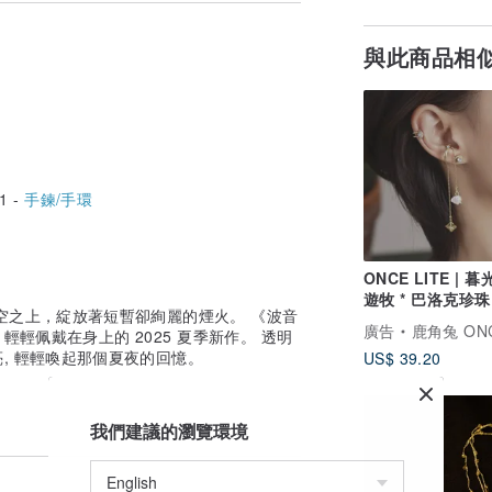
與此商品相
1 -
手鍊/手環
ONCE LITE | 暮
遊牧 * 巴洛克珍珠
空之上，綻放著短暫卻絢麗的煙火。 《波音
夾 耳夾
廣告
鹿角兔 ONCE UPON A
輕佩戴在身上的 2025 夏季新作。 透明
, 輕輕喚起那個夏夜的回憶。
US$ 39.20
我們建議的瀏覽環境