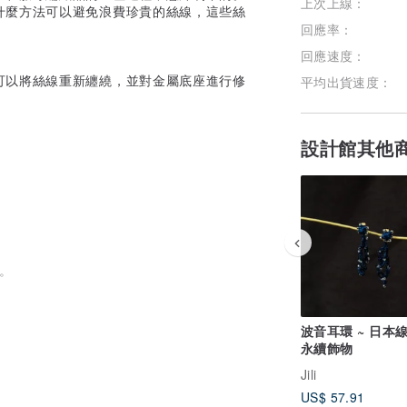
上次上線：
什麼方法可以避免浪費珍貴的絲線，這些絲
回應率：
回應速度：
可以將絲線重新纏繞，並對金屬底座進行修
平均出貨速度：
設計館其他
小。
波音耳環 ~ 日本線
永續飾物
我們聯繫。
Jili
US$ 57.91