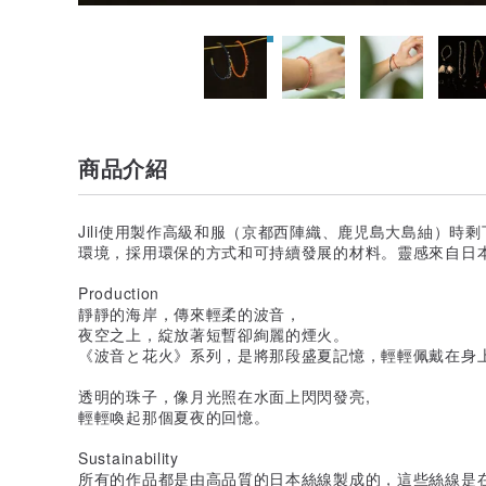
商品介紹
Jili使用製作高級和服（京都西陣織、鹿児島大島紬）時
環境，採用環保的方式和可持續發展的材料。靈感來自日
Production
靜靜的海岸，傳來輕柔的波音，
夜空之上，綻放著短暫卻絢麗的煙火。
《波音と花火》系列，是將那段盛夏記憶，輕輕佩戴在身上的
透明的珠子，像月光照在水面上閃閃發亮,
輕輕喚起那個夏夜的回憶。
Sustainability
所有的作品都是由高品質的日本絲線製成的，這些絲線是