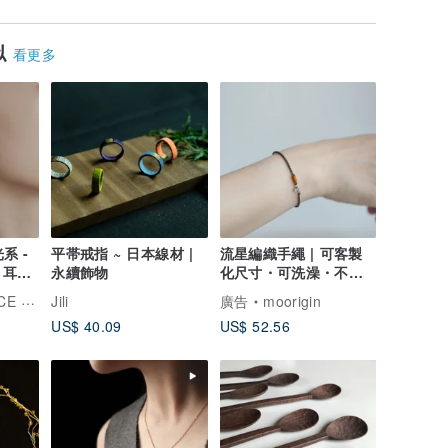
似
看更多
光系 -
平帯戒指 ~ 日本線材 |
流星編織手繩 | 可客製
 耳骨
永續飾物
化尺寸・可洗澡・不掉
色
 TIME
Jili
廣告
moorigin
US$ 40.09
US$ 52.56