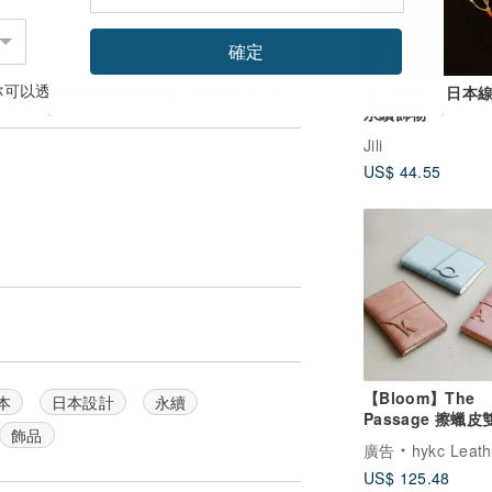
確定
你可以透過
聯絡設計師
討論合適的運送方式
花火手鍊 ~ 日本線
永續飾物
Jili
US$ 44.55
【Bloom】The
本
日本設計
永續
Passage 擦蠟
飾品
照套, 紀錄旅途的
廣告
hykc Leather
幻
US$ 125.48