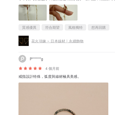
質感優異
符合期望
風格獨特
想再回購
花火項鍊 ~ 日本線材 | 永續飾物
P*******g
4 個月前
戒指設計特殊，弧度與線材極具美感。