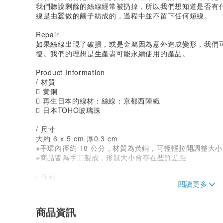
我們聽說剩餘的絲線經常被扔掉，所以我們想知道是否有
線是由蠶做的繭子紡成的，過程中並不留下任何短線。
Repair
如果絲線出現了破損，或是金屬因為意外造成變形，我們
復。我們的理想是生產盡可能永續使用的產品。
Product Information
/ 材質
 黄銅
 再生日本的線材：絲線：京都西陣織
 日本TOHO玻璃珠
/ 尺寸
大約 6 x 5 cm 厚0.3 cm
※手環內徑約 18 公分，材質為黃銅，可輕輕拉開調整大
※商品皆為手工製成，形狀大小會存在些許差距
/ 修補
重新纏繞絲線 100 NTD ~ 400 NTD
金屬底座修復 100 NTD ~
※以上價格僅供參考，實際價格會因情況而異，所以請和
商品資訊