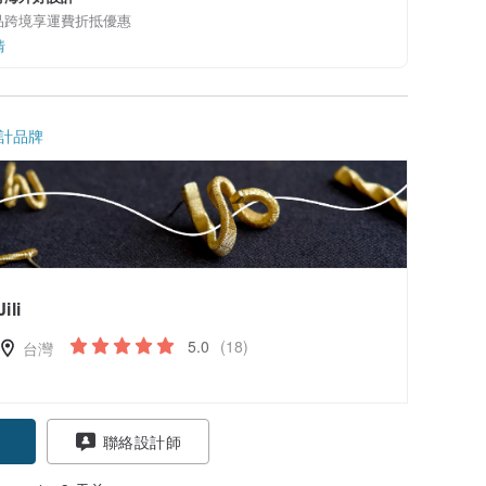
品跨境享運費折抵優惠
情
計品牌
Jili
5.0
(18)
台灣
聯絡設計師