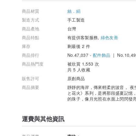
商品材質
絲．絹
製造方式
手工製造
商品產地
台灣
商品特點
有提供客製服務,
綠色友善
庫存
剩最後 2 件
商品排行
No.47,037 -
配件飾品
| No.10,49
商品熱門度
被欣賞 1,553 次
共 5 人收藏
販售許可
原創商品
商品摘要
靜靜的海岸，傳來輕柔的波音， 夜
と花火》系列，是將那段盛夏記憶，輕
的珠子，像月光照在水面上閃閃發亮
運費與其他資訊