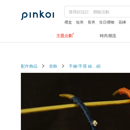
禮盒
短夾
長夾
生日禮物
花磚
主題企劃
時尚潮流
配件飾品
首飾
手鍊/手環
絲．絹