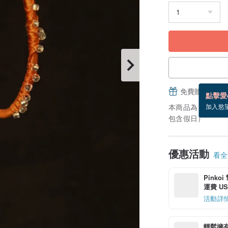
免費贈送電子
點擊愛
本商品為「接單訂
加入慾
包含假日）
優惠活動
看全部
Pinko
運費 US$
活動詳
輕鬆擁