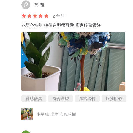
郭*甄
2 年前
花顏色特別 整個造型很可愛 店家服務很好
質感優異
符合期望
風格獨特
服務貼心
小星球 永生花圓球樹