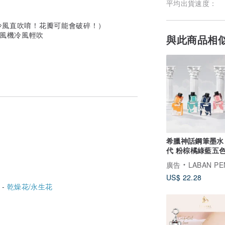
平均出貨速度：
冷風直吹唷！花瓣可能會破碎！）
吹風機冷風輕吹
與此商品相
希臘神話鋼筆墨水
代 粉棕橘綠藍五
24小時出貨
廣告
LABAN PE
US$ 22.28
 -
乾燥花/永生花