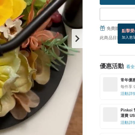
免費贈送電子
點擊愛
此商品目前沒現貨
加入慾
優惠活動
看全部
常年優
每件享 
活動詳
Pinko
運費 US$
活動詳