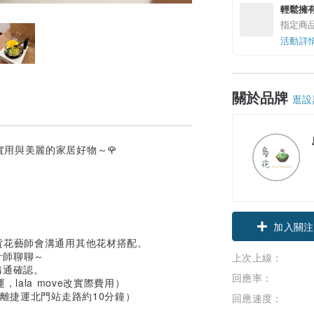
輕鬆擁
指定商
活動詳
關於品牌
逛設
用與美麗的家居好物～🌹
加入關注
貨花藝師會溝通用其他花材搭配。
計師聊聊～
上次上線：
溝通確認。
回應率：
ala move改實際費用）
，距離捷運北門站走路約10分鐘）
回應速度：