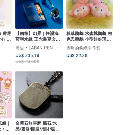
手鍊 雞尾
【鋼筆】幻景 | 靜謐海
秋草鸚鵡 水蜜桃鸚鵡 柏
心 |
藍與水綠 正念書寫文具
克氏鸚鵡 小型娃娃玩偶
 Love
點亮高質感時光
&圓圓體型 寵物鳥
廣告
LABAN PEN
雪咪的鉤織手作館
US$ 235.19
US$ 22.28
US$ 293.98
組 |
金曜石無事牌 礦石/水
晶/靈修/開運/招財/破煞/
 / 電
防小人