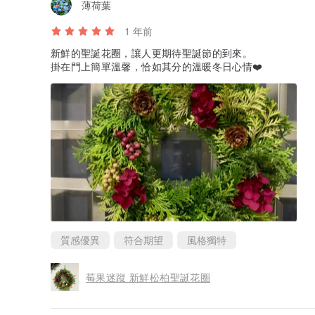
薄荷葉
1 年前
新鮮的聖誕花圈，讓人更期待聖誕節的到來。
掛在門上簡單溫馨，恰如其分的溫暖冬日心情❤️
質感優異
符合期望
風格獨特
莓果迷蹤 新鮮松柏聖誕花圈