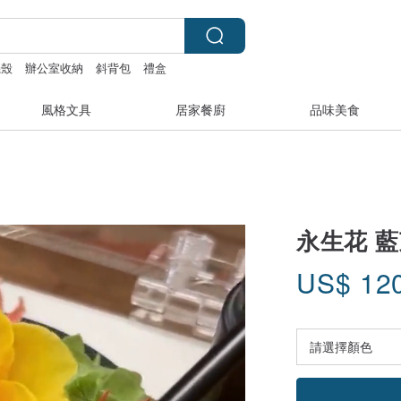
機殼
辦公室收納
斜背包
禮盒
風格文具
居家餐廚
品味美食
永生花 
US$
12