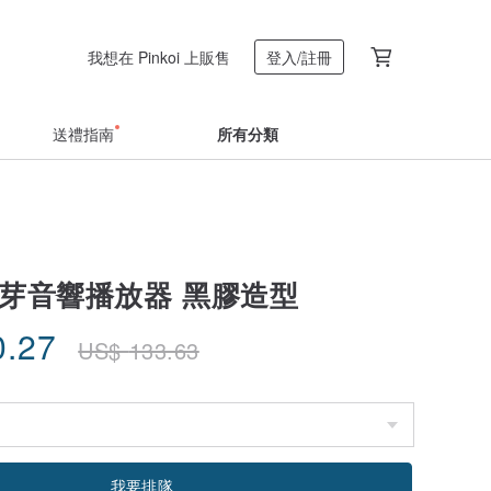
我想在 Pinkoi 上販售
登入/註冊
送禮指南
所有分類
藍芽音響播放器 黑膠造型
0.27
US$
133.63
我要排隊