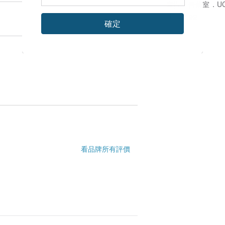
廣告
吾菌室．UCHINO U
US$ 7.92
確定
看品牌所有評價