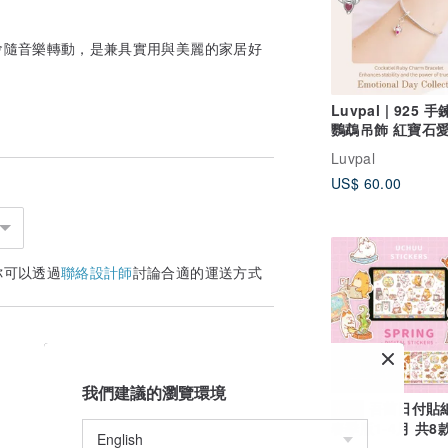
會隨音樂轉動，是兼具實用與美麗的家居好
Luvpal | 925 
鸚鵡吊飾 紅寶石愛
Emotional Day -
Luvpal
US$ 60.00
你可以透過
聯絡設計師
討論合適的運送方式
我們建議的瀏覽環境
吾菌日付貼紙
數位
春季版1-4月 共8款
子手帳日曆素材