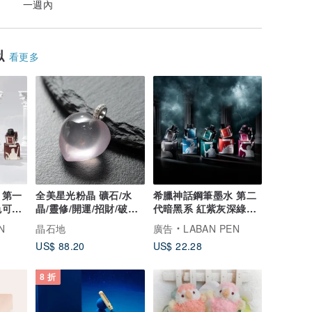
一週內
似
看更多
 第一
全美星光粉晶 礦石/水
希臘神話鋼筆墨水 第二
色可選
晶/靈修/開運/招財/破煞/
代暗黑系 紅紫灰深綠天
防小人
藍五色 24小時出貨
N
晶石地
廣告
LABAN PEN
US$ 88.20
US$ 22.28
8 折