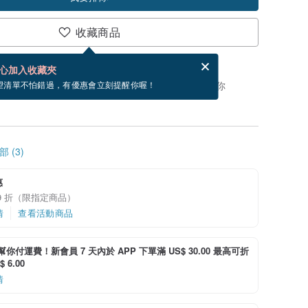
收藏商品
賀卡，結帳完成後填寫
電子賀卡是什麼？
心加入收藏夾
，你可以按「我要排隊」，當有貨會主動發信通知你
望清單不怕錯過，有優惠會立刻提醒你喔！
 (3)
惠
9 折（限指定商品）
情
查看活動商品
i 幫你付運費！新會員 7 天內於 APP 下單滿 US$ 30.00 最高可折
 6.00
情