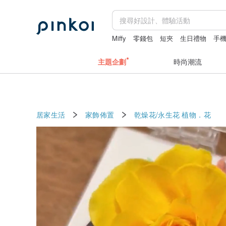
Miffy
零錢包
短夾
生日禮物
手
主題企劃
時尚潮流
居家生活
家飾佈置
乾燥花/永生花
植物．花