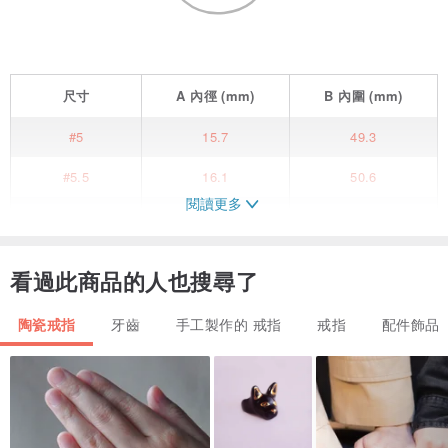
尺寸
A
內徑
(mm)
B
內圍
(mm)
#5
15.7
49.3
#5.5
16.1
50.6
閱讀更多
#6
16.5
51.9
#6.5
16.9
53.1
看過此商品的人也搜尋了
#7
17.3
54.4
陶瓷戒指
牙齒
手工製作的 戒指
戒指
配件飾品
#9
19
59.5
指尖上最萌的小怪獸！
這款齒怪戒指充滿趣味、奇幻，讓人忍不住會心一笑。它是由兩件式