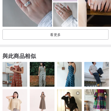
設計的陶瓷戒指組成，能為您的雙手增添滿滿的個性。每一件皆為手
工捏塑、上色，並經過兩次高溫（最高達 1240°C）燒製。這會是讓
您每次看到手指時都感到愉悅的戒指。
尺寸建議：此為兩件式戒指，為確保配戴舒適，建議選擇比您平常配
看更多
戴尺寸大半號的尺碼。
提供不同尺寸。 (請注意：所有尺寸皆以美國尺寸標示，請對照戒指
與此商品相似
尺寸表參考。)
每一件作品都傾注了愛與關懷的手工製作。沒有兩件是完全相同的
——任何微小的差異僅是人手製作的痕跡。敬請細細品味！