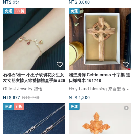
NT$ 951
NT$ 3,000
免運
88 折
免運
石榴石/唯一 小王子玫瑰花女生女
牆壁掛飾 Celtic cross 十字架 進
友女朋友情人節禮物禮盒手鍊B26
口橄欖木 161748
Holy Land blessing 來自聖地的祝福
Giftest Jewelry 禮悟
NT$ 677
NT$ 769
NT$ 1,200
免運
7 折
免運