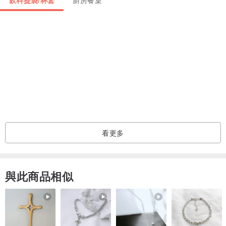
飲料提袋/杯套
廚房餐桌
可碰水與媲美真皮的強韌性等特點。
●立體磁釦設計 –幫你挺住每一刻
提袋上方具有磁釦設計，裝入容器後釦起可在放置時保持提袋立體，
輕鬆提起隨行。
●為什麼是2.0？
太陽系飲品袋的原版在2017年誕生，隨著2018年禁塑令的實施，很高
興看到越來越多的人對於環保意識的重視，開始自備環保杯、環保瓶
看更多
等容器。使用者的行為變化帶動了太陽系的進化，有一部分的環保容
器體積較大，因此太陽系飲品袋2.0將版型重新設計調整，可以更穩當
得裝置大型容器。另外在使用習慣上，增加了收納與押釦的功能設
與此商品相似
計，讓每一個使用者能夠更順暢得在生活中享受喝飲料的樂趣！
●清潔方式：超細纖維材料基本上不太容易沾附髒污，若需清洗以清水
洗淨即可，切勿使用清潔劑或洗碗精，請陰乾勿曬太陽，也請勿用吹