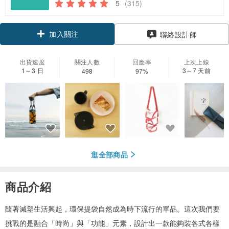
5
(315)
加入關注
聯絡設計師
出貨速度
關注人數
回應率
上次上線
1～3 日
3～7 天前
498
97%
逛全部商品
商品介紹
隨著減塑生活興起，環保提袋自然成為時下流行的單品。這次我們要
挑戰的是融合「時尚」與「功能」元素，設計出一款能夠裝各式各樣