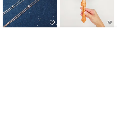
L'amour 星星珍珠手鏈 (白金色)
耶穌受難像木製十字架 24 公分
看其他商品
高，雕刻木製十字架，耶穌受難
了解品牌
像天主教十字架
ARLOS
AndyCarver
NT$ 4,641
NT$ 6,630
NT$ 1,560
免運
7 折
基督教婚禮禮物 桌上擺設 橄欖木
La Joie 藍月亮石閃耀項鏈 (玫瑰