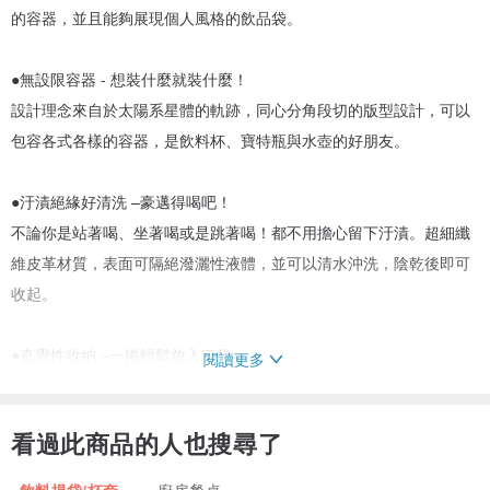
的容器，並且能夠展現個人風格的飲品袋。
●無設限容器 - 想裝什麼就裝什麼！
設計理念來自於太陽系星體的軌跡，同心分角段切的版型設計，可以
包容各式各樣的容器，是飲料杯、寶特瓶與水壺的好朋友。
●汙漬絕緣好清洗 –豪邁得喝吧！
不論你是站著喝、坐著喝或是跳著喝！都不用擔心留下汙漬。超細纖
維皮革材質，表面可隔絕潑灑性液體，並可以清水沖洗，陰乾後即可
收起。
●直覺性收納 –一捲輕鬆放入口袋
閱讀更多
隨手一捲放入口袋或小包，就不用擔心會忘記帶他出門了！
看過此商品的人也搜尋了
●皮革高質感 –哥提的是質感，姊提的是時髦
「超細纖維皮革」是一種人造纖維材質，組織結構與真皮相似，具有