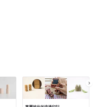
專屬彼此的浪漫印記
Pinko