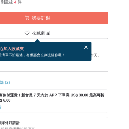
剩最後
4
件
我要訂製
收藏商品
賀卡，結帳完成後填寫
電子賀卡是什麼？
心加入收藏夾
製」。付款後，從開始製作到寄出商品為 30 個工作天。
望清單不怕錯過，有優惠會立刻提醒你喔！
 (2)
i 幫你付運費！新會員 7 天內於 APP 下單滿 US$ 30.00 最高可折
 6.00
情
有海外好設計
品跨境享運費折抵優惠