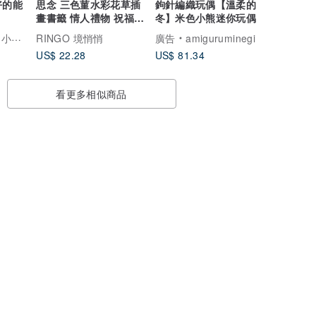
好的能
思念 三色菫水彩花草插
鉤針編織玩偶【溫柔的
畫書籤 情人禮物 祝福卡
冬】米色小熊迷你玩偶
片 (原畫)
簡生活式
RINGO 境悄悄
廣告
amiguruminegi
US$ 22.28
US$ 81.34
看更多相似商品