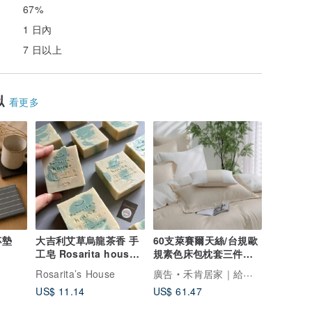
67%
1 日內
7 日以上
似
看更多
杯墊
大吉利艾草烏龍茶香 手
60支萊賽爾天絲/台規歐
工皂 Rosarita house
規素色床包枕套三件式/
羅莎瑞塔
多款顏色/可訂做
Rosarita’s House
廣告
禾肯居家｜給你一個賀睏的夜晚
US$ 11.14
US$ 61.47