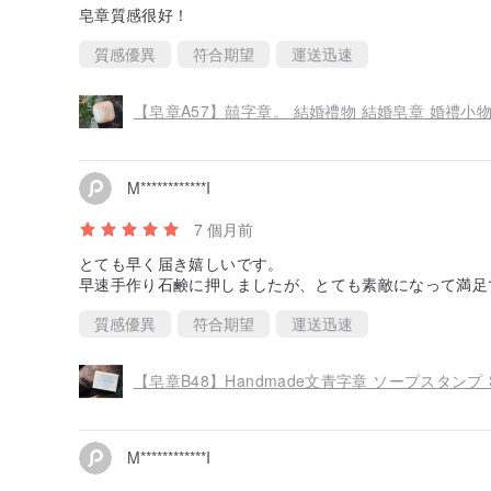
皂章質感很好！
質感優異
符合期望
運送迅速
【皂章A57】囍字章。 結婚禮物 結婚皂章 婚禮小物
M************I
7 個月前
とても早く届き嬉しいです。
早速手作り石鹸に押しましたが、とても素敵になって満足
質感優異
符合期望
運送迅速
【皂章B48】Handmade文青字章 ソープスタンプ So
M************I