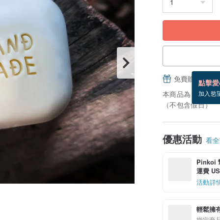
免費贈送電子
點擊愛
本商品為「接單訂
加入慾
（不包含假日）
優惠活動
看全部
Pinko
運費 US$
活動詳
輕鬆擁
指定商