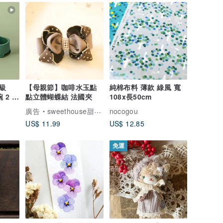
級
【母親節】咖啡水玉點
純棉布料 薄款 綠風 寬
 2 合
點立體蝴蝶結 法國夾
108x長50cm
廣告
sweethouse甜心小屋手創髮飾
nocogou
US$ 11.99
US$ 12.85
免運