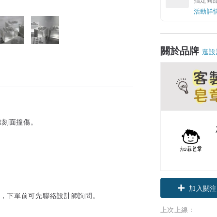
活動詳
關於品牌
逛設
雕刻面撞傷。
加入關注
用，下單前可先聯絡設計師詢問。
上次上線：