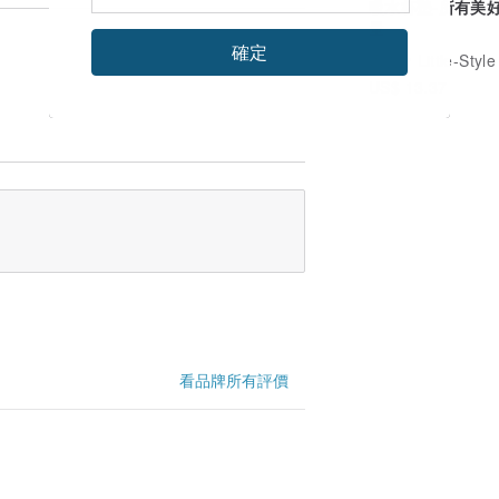
吸水杯墊-所有美
量
確定
廣告
Little-Style 小
US$ 13.37
看品牌所有評價