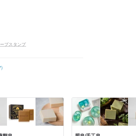
 ソープスタンプ
)
液態皂
肥皂/手工皂