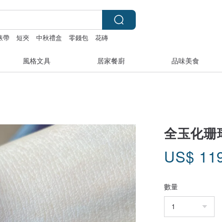
 錶帶
短夾
中秋禮盒
零錢包
花磚
風格文具
居家餐廚
品味美食
全玉化珊
US$
11
數量