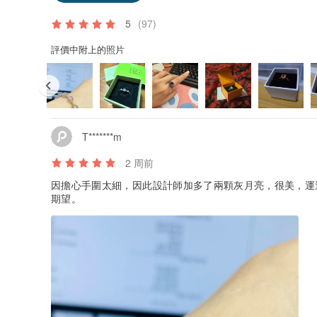
5
(97)
評價中附上的照片
T*******m
2 周前
因擔心手圍太細，因此設計師加多了兩顆灰月亮，很美，運
期望。