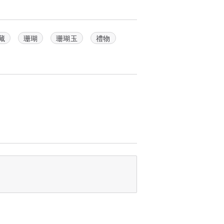
藏
珊瑚
珊瑚玉
禮物