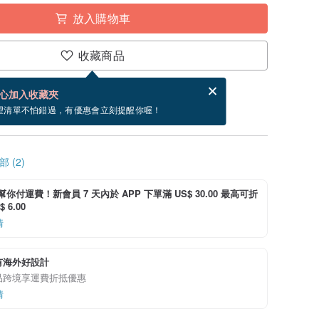
放入購物車
收藏商品
賀卡，結帳完成後填寫
電子賀卡是什麼？
心加入收藏夾
寄出商品為 5 個工作天。（不包含假日）
望清單不怕錯過，有優惠會立刻提醒你喔！
 (2)
i 幫你付運費！新會員 7 天內於 APP 下單滿 US$ 30.00 最高可折
 6.00
情
有海外好設計
品跨境享運費折抵優惠
情