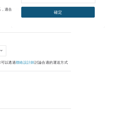
系，適合任何場合佩戴！更具有收藏的價值
確定
你可以透過
聯絡設計師
討論合適的運送方式