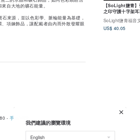
【SoLight鹽青
和來自大地的礦石能量。
之印守護十字架耳
釘 SL366 SL367
寶石來源，並以色彩學、脈輪能量為基礎，
環、項鍊飾品，讓配戴者由內而外散發耀眼
US$ 40.05
80 -
手鍊/手環
我們建議的瀏覽環境