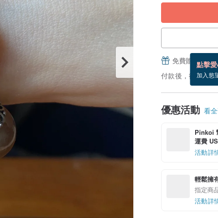
免費贈送電子
點擊愛
付款後，從備貨到
加入慾
優惠活動
看全部
Pinko
運費 US$
活動詳
輕鬆擁
指定商
活動詳