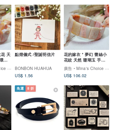
大花 天
點燈儀式 /聖誕明信片
花的嫁衣 * 夢幻 蕾絲小
手環客
花紋 天然 珊瑚玉 手排
手環客製化禮物
 明珊珍選
BONBON HUAHUA
廣告
Mina's Choice 明珊珍選
US$ 1.56
US$ 106.02
免運
8 折