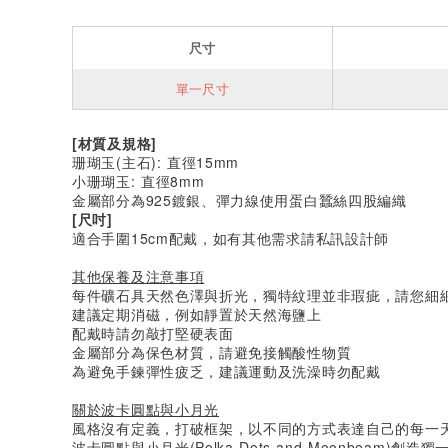
尺寸
單一尺寸
[材質及規格]
珊瑚玉(主石): 直徑15mm
小珊瑚玉: 直徑8mm
金屬部分為925鍍銀、彈力線使用蛋白蠶絲四股編織
[尺吋]
適合手圍15cm配戴，如有其他需求請私訊設計師
其他保養及注意事項
每件礦石具天然色澤與折光，獨特紋理並非瑕疵，請您細
建議定期消磁，例如靜置於天然海鹽上
配戴時請勿敲打堅硬表面
金屬部分為保色材質，請避免接觸酸性物質
為避免手鍊彈性疲乏，建議運動及洗澡時勿配戴
關於波卡圓點與小月光
風格沒有定義，打破框架，以不同的方式表達自己的每一天
波卡圓點與小月光(Polka Dots and Moonbeam