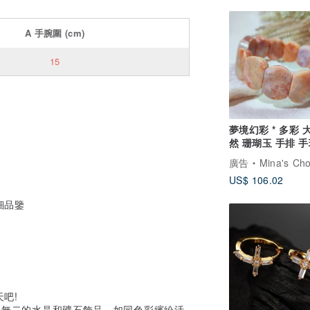
A
手腕圍
(cm)
15
夢境幻彩 * 多彩 
然 珊瑚玉 手排 
製化禮物
廣告
Mina's Choice
US$ 106.02
細品鑒
吧!
)創造獨一無二的水晶和礦石飾品，如同色彩繽紛活