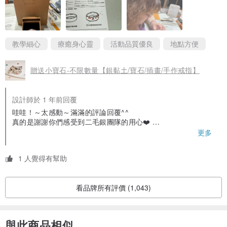
時光。
厚度：2 mm
🌟 課程亮點：
✔ 自由設計＆挑選寶石：可以依照自己的風格設計戒指，選擇最喜
歡的寶石，讓作品更有意義！
教學細心
療癒身心靈
活動品質優良
地點方便
✔ 老師細心指導：不管是初學者還是有經驗的人都能輕鬆上手，過
程完全不會有壓力！
▲純銅飾品保養方式：
贈送小寶石-不限數量【銀黏土/寶石/插畫/手作戒指】
✔ 親手製作獨一無二的飾品：比起購買現成的銀飾，這次和媽媽一
起動手做，讓戒指不只是一件飾品，更是一份珍貴的回憶！
✔ 成品質感超棒：燒製完成後的銀戒指質感超好，完全不像自己手
1.二毛設計的飾品，無電鍍過，全都是採天然的材質本身，
設計師於 1 年前回覆
作的，成品戴起來超美！
哇哇！～太感動～滿滿的評論回覆^^
和媽媽一起完成這個特別的戒指，不僅能紀錄這段珍貴的回憶，還
經過配戴後，會隨天氣、溫度、汗水稍微氧化，
真的是謝謝你們感受到二毛銀團隊的用心❤️
能每天戴著，時刻想起這一天的美好。這堂課真的超推薦給想和家
下次有機會再來體驗金工製作喔^^
更多
人、朋友一起體驗手作的人！💕
會轉變為較深的古銅色澤，純銅飾品， 切勿香水直噴。
1 人覺得有幫助
看品牌所有評價 (1,043)
2.可以牙刷沾取牙膏，刷洗手鍊，清洗完畢時請確定已將手鍊擦乾，
無水分殘留，否則會加速氧化，或是以拭銀布擦拭，
與此商品相似