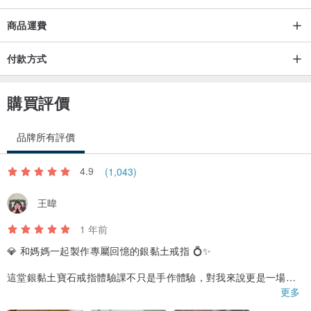
商品運費
▲商品故事與介紹：
付款方式
整排鋯石細版黃銅手環，適合手圍XS～M號的女生戴喔！
購買評價
因為他這款為固定的版型，整圈上面都已經鑲好整排鋯石了，無法客
品牌所有評價
製大的size喔！！！
4.9
(1,043)
王暐
▲手環尺寸：
1 年前
💎 和媽媽一起製作專屬回憶的銀黏土戒指 💍✨
這堂銀黏土寶石戒指體驗課不只是手作體驗，對我來說更是一場溫
寬度： 3 mm（較適合女生戴）
馨的親子時光！這次和媽媽一起來參加，從挑選寶石、設計戒指造
更多
型到親手製作，每個過程都充滿樂趣，也讓我們更珍惜這段難得的