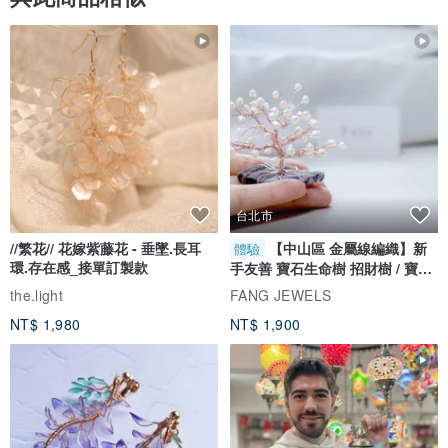
或是刷洗後以銅油擦拭，就會恢復原有的光澤。
3.銅飾品建議經常佩戴，身體的油脂，
可使銅飾品產生自然溫潤的美麗光澤。
台北市
//繁花// 花嫁紫藤花 - 垂墜.長耳
【中山區 金屬線編織】新
體驗
4.可至五金行買『銅油』，沾一點點在布上反覆擦拭銅飾，
環.存在感_接單訂製款
手友善 寶石生命樹 招財樹 / 寶石
自選
the.light
FANG JEWELS
再用洗潔清沖水沖乾淨。
NT$ 1,980
NT$ 1,900