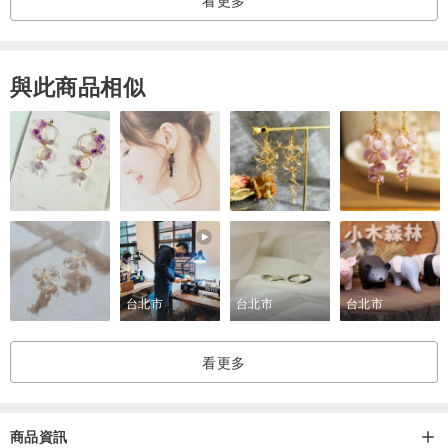
以系列作品延續想傳達對大自然的愛護與尊重，
探討一些作品背後真正的含意，
讓消費者能夠去思考與發想，
與此商品相似
讓這些飾品，不只是單單飾品裝飾而已，
而是讓你帶走一份有力量、有含意的故事。
▲商品材質：
純黃銅、鋯石
台北市
台北市
台北市
看更多
▲商品編號：
整排鋯石細版黃銅手環（女生款）
商品資訊