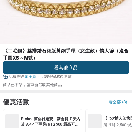
《二毛銀》整排鋯石細版黃銅手環（女生款）情人節（適合
手圍XS～M號）
看其他商品
免費贈送
電子賀卡
，結帳完成後填寫
商品已下架，請重新選取其他商品
優惠活動
看全部 (3)
【七夕情人節快閃】8
Pinkoi 幫你付運費！新會員 7 天內
用 APP 購買任一
於 APP 下單滿 NT$ 500 最高可折
滿 NT$ 2,500 現
00 現折 NT$100
運費 NT$ 100