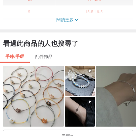
S
15.5-16.5
閱讀更多
M
16.5-18
L
18-19
看過此商品的人也搜尋了
▲關於二毛銀
手鍊/手環
配件飾品
二毛銀成立於2013年。
以金工、蠟雕、手做方式來呈現出，金屬間的溫柔感。
二毛用眼睛、用心、用手製作飾品，
以金屬為主，打造屬於二毛腦海中的後花園。
透過手工蠟雕、金工的方式，
傳遞飾品的溫度、含意與象徵。
看更多