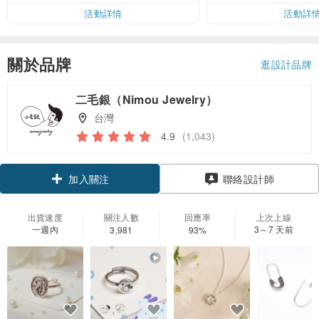
活動詳情
活動詳
關於品牌
逛設計品牌
二毛銀（Nimou Jewelry）
台灣
4.9
(1,043)
領優惠券
聯絡設計師
加入關注
出貨速度
關注人數
回應率
上次上線
一週內
3～7 天前
3,981
93%