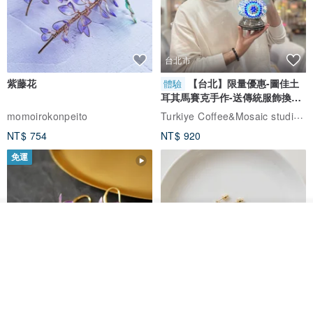
▲注意事項：
1.純銀或純黃銅飾品下單後手工製作生產時間較長，
台北市
紫藤花
【台北】限量優惠-圖佳土
體驗
如商品沒有庫存需等待較長時間才能完成。
耳其馬賽克手作-送傳統服飾換裝
體驗
Turkiye Coffee&Mosaic studio土耳其咖啡與馬賽克燈工作坊
momoirokonpeito
2.電腦顯示可能會有色差，如果對顏色有疑慮，歡迎洽詢設計師。
NT$ 754
NT$ 920
產地/製造方式
免運
台灣 手工
看其他商品
了解品牌
藤花 煌 耳環・耳夾
【繁花計畫】- 清冰