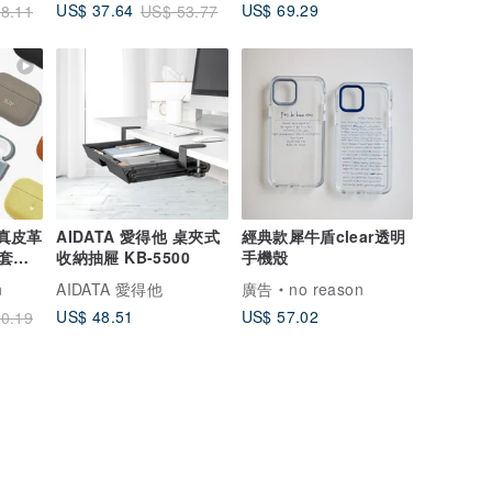
US$ 69.29
US$ 37.64
8.11
US$ 53.77
3代真皮革
AIDATA 愛得他 桌夾式
經典款犀牛盾clear透明
套
收納抽屜 KB-5500
手機殼
套
n
AIDATA 愛得他
廣告
no reason
US$ 48.51
US$ 57.02
0.19