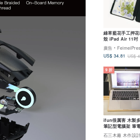
綠草藍花手工押花i
殼 iPad Air 11吋
iPad Pro 11吋 1
廣告
FeimeiPre
US$ 34.81
US$ 4
9 折
ifun很厲害 木製
筆記型電腦架 筆電
記型電腦
石三木廠 木作設