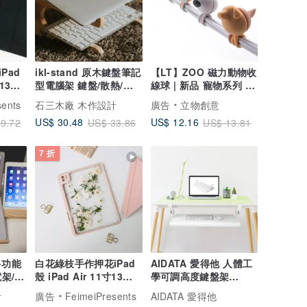
Pad
ikl-stand 原木鍵盤筆記
【LT】ZOO 磁力動物收
 13吋
型電腦架 鍵盤/散熱/筆
線球 | 新品 寵物系列 2
3吋
電架
個一入
sents
石三木廠 木作設計
廣告
立物創意
US$ 30.48
US$ 12.16
9.72
US$ 33.86
US$ 13.81
7 折
多功能
白花綠枝手作押花iPad
AIDATA 愛得他 人體工
架/筆
殼 iPad Air 11寸13寸
學可調高度鍵盤架
iPad Pro11寸13寸
70*31cm 白色 KB-
計
廣告
FeimeiPresents
AIDATA 愛得他
3010W