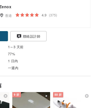
Zenox
4.9
(375)
香港
聯絡設計師
1～3 天前
77%
1 日內
一週內
薦
9 折
88 折