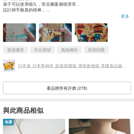
【花兔手作♡初衷與小叮嚀】
袋子可以使用很久，而且圖案都很漂亮，
設計師手藝真的很棒，
下次會繼續購買的
更多
１.
花兔手作
是為紀念設計師的兔天使而創的純手作品牌，
愛的傳遞
是
花兔手作開始販售手作品的初衷。
２.
目前販售收入皆用在花兔親力親為餵養與救援TNR偏鄉浪浪上
，
願
以小豆苗的力量讓世界變的更美好
~
質感優異
符合期望
風格獨特
想再回購
3.
純手工一針一線編織與縫製
，可能會有些不完美的地方，
布料剪裁
時為取最佳面積
，
取圖也會不一樣唷
。
日本遊 日本厚棉布 袋蓋提繩版 環保食物袋 美國食品級認證防水布
４.
每個人的螢幕設定不同
，所以實品與螢幕顯示的，
可能會有輕微的
顏色深淺不同
。
５.純手工製作，
對於顏色與作工等要求完美主義者
，
購買前請三思
。
看品牌所有評價 (278)
６.
為保護包裹不因週休長時間被重壓
，
週五即不寄郵寄之包裹
。
７.
週六日為家庭日和材料採購處理排單日
，
不出貨
(特殊訂單除外)，
與此商品相似
有空才會回訊息
。
８.
非全職不接超急單
，若有指定時限到貨日，請於下單前私訊確認，
免運
勿直接下單指定，恕無法配合理會。