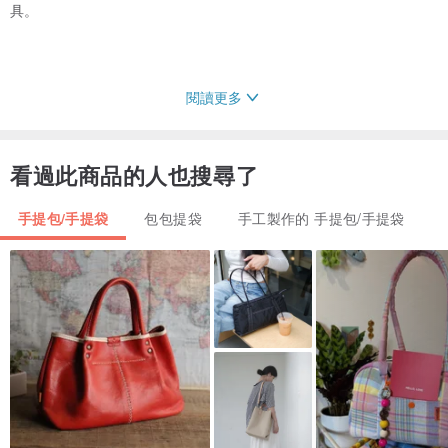
具。
閱讀更多
開口
：觸感溫潤的原木大木珠口金，質感與便利性兼具。
※※
全新大木珠口金初始使用會比較緊唷
！
看過此商品的人也搜尋了
手提包/手提袋
包包提袋
手工製作的 手提包/手提袋
縫線
：使用縫皮革的蠟線一針一針仔細將口金縫勞固，戴著皮製護指
套還是常常拉線到手指瘀青，為的就是想把這最後也是最重要的一道
工序做到最好！
附贈肩背/手提帶
。