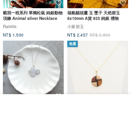
載我一程系列 單獨松鼠 純銀動物
福氣貓頭鷹 玉 墜子 天然碧玉
項鍊 Animal sliver Necklace
8x10mm A貨 925 純銀 禮物
Rabitle.
小家碧玉
NT$ 1,500
NT$ 2,457
NT$ 2,890
免運
放入購物車
淘氣小松鼠925純銀項鍊
FOSSIL SERIES 圓形項鍊
加入收藏
了解品牌
micasa.no56
白谷工房
NT$ 1,180
NT$ 1,866