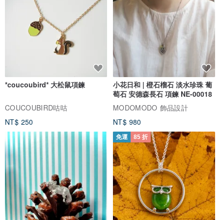
９.
非24小時在線
，有事請訊息聯絡，耐心等待，花兔定會在第一時間
回覆與處理喲！
*coucoubird* 大松鼠項鍊
小花日和 | 橙石榴石 淡水珍珠 葡
萄石 安德森長石 項鍊 NE-00018
COUCOUBIRD咕咕
MODOMODO 飾品設計
NT$ 250
NT$ 980
免運
85 折