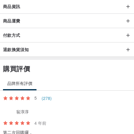
差1-2cm以內)
商品資訊
商品運費
付款方式
【材質&洗整 】
退款換貨須知
棉麻、口金
購買評價
請使用中性洗劑以清洗局部髒污的方式清潔，嚴重髒污再將包包以冷
洗精或中性洗劑水溶液清洗，勿浸泡和脫水，將毛巾塞在口金包內，
品牌所有評價
再用另一毛巾包覆輕壓吸水，晾乾。
5
(278)
翁淳淳
4 年前
第二次回購囉，