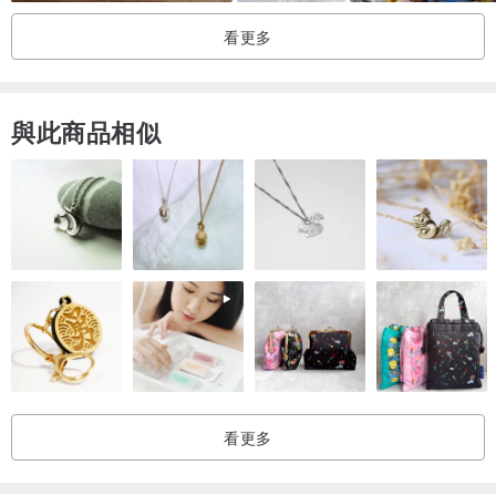
看更多
※※
花兔手作的編織/口金包每一個都是世上獨一無二
，
不愛做重復
的
，
揹出去決不會撞包唷
~
與此商品相似
※※ 每個包的配色、大小、編織花樣與搭配的提把...等，都是精心設計
與製作，希望每個獨特的包都能彰顯出主人獨特的氣質:)
※
照片中模特為24吋腰標準身
，
我們盡可能以照片和文字寫明尺寸說
明
，
請詳閱內文或訊息詢問在意的部份再購買唷
！
看更多
【 尺寸】
平量直徑：長約18cm，底寬約8cm，高約12cm，口金直徑12cm (誤