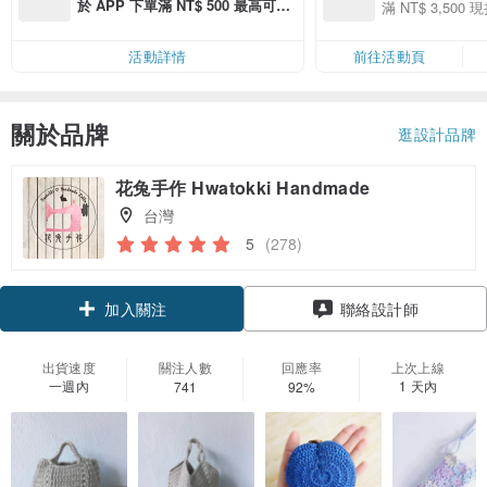
季】滿 NT$3500
於 APP 下單滿 NT$ 500 最高可折
滿 NT$ 3,500 現
50
運費 NT$ 100
50
活動詳情
前往活動頁
關於品牌
逛設計品牌
花兔手作 Hwatokki Handmade
台灣
5
(278)
領優惠券
聯絡設計師
加入關注
出貨速度
關注人數
回應率
上次上線
一週內
1 天內
741
92%