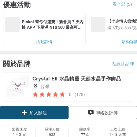
優惠活動
看全部 (3)
【七夕情人節快閃】8
Pinkoi 幫你付運費！新會員 7 天內
用 APP 購買任一
於 APP 下單滿 NT$ 500 最高可折
滿 NT$ 2,500 現
00 現折 NT$100
運費 NT$ 100
活動詳情
活動詳
關於品牌
逛設計品牌
Crystal Elf 水晶精靈 天然水晶手作飾品
台灣
5
(178)
加入關注
聯絡設計師
出貨速度
關注人數
回應率
上次上線
1～3 日
1～3 天前
933
77%