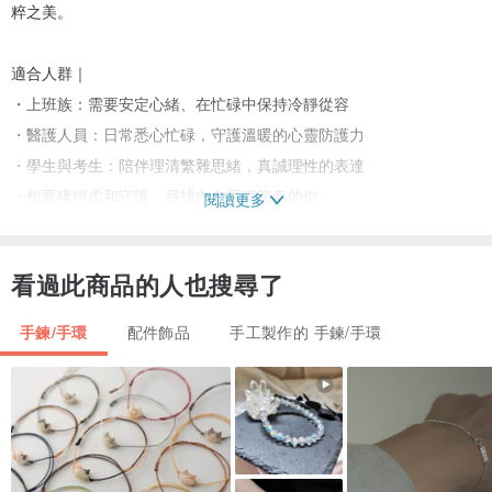
粹之美。
適合人群｜
・上班族：需要安定心緒、在忙碌中保持冷靜從容
・醫護人員：日常悉心忙碌，守護溫暖的心靈防護力
・學生與考生：陪伴理清繁雜思緒，真誠理性的表達
・想要獲得柔和守護、尋找內在平穩節奏的你
閱讀更多
▫️黑金骨幹｜白水晶｜魔鬼海藍寶｜月光石
看過此商品的人也搜尋了
▫️日本蠶絲線｜14k銅包金(銅鍍真金)配飾
▫️客製手圍
手鍊/手環
配件飾品
手工製作的 手鍊/手環
▫️水晶大小約 3-7mm
🔸NT$ 800
（注意：深淺色澤為隨機出貨，不一定與圖片配置完全相同）
《晶礦能量寓意》