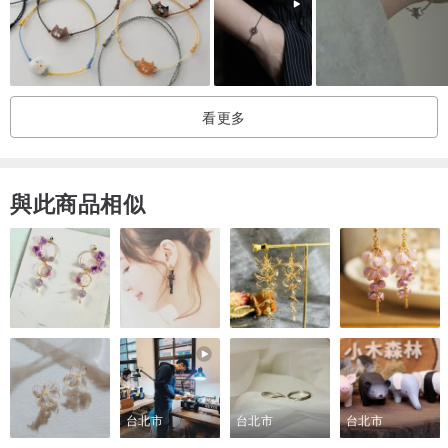
✼ 黑金骨幹
‧ 增強內在自我意志與心理穩定感。
‧ 陪伴理清思緒、穩住心靈能量場。
看更多
‧ 帶來冷靜思考與勇敢邁步前行的力量。
‧ 守護日常平安，陪伴減少周遭環境干擾。
‧ 寓意招財旺財，吸引豐盛好運。
與此商品相似
‧ 陪伴提升自信，煥發從容氣場。
✼ 白水晶
‧ 平衡及淨化周圍磁場，帶來經典的純淨代表。
‧ 守護日常平安，陪伴帶來正面好心境。
‧ 陪伴舒緩低落思緒，為生活注入正面好動能。
‧ 陪伴理清日常繁雜，引導思緒回到清晰平靜。
台北市
台北市
台北市
✼ 魔鬼海藍寶