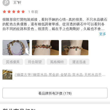
王*軒
請斟酌購買。
＊照片由 iPhone 16 自然光拍攝，如因外在因素導致些微色彩偏差，
1 年前
一切以實物為主。
很難形容打開包裝紙後，看到手鍊的心情--真的很美。不只水晶礦石
＊手圍若無特別註記，一率製作為合手。
的配色古典優雅，還有種低調奢華感。從清透的礦石中可以看到各
自不同的紋路和景色，很漂亮，戴在手上也剛剛好，久戴也不會不
＊手鍊會配合手圍做細微調整。
適，很高興自己能遇見這條手鍊，謝謝設計師。
更多
＊實際商品會因每批水晶、配飾材料不同略有些微差距。
＊寄出前皆會傳送照片給買家確認，無提供退換服務。
＊保固：
質感優異
符合期望
風格獨特
運送迅速
① 持有我們的背卡，將享有一年內免費換線服務（需自付來回運
費）。
//幽森古堡//幽靈水晶-黑金超-金髮晶-茶水晶-天然水晶手鍊手串
② 14K包金飾品褪色可寄回更換（酌收工本材料費及來回運費）。
#黑金骨幹 #海藍寶 #魔鬼海藍寶 #白水晶 #月光石 #水晶手鍊 #水晶
看品牌所有評價 (178)
手環 #生命靈數 #客製化水晶手鍊 #一般客製化設計