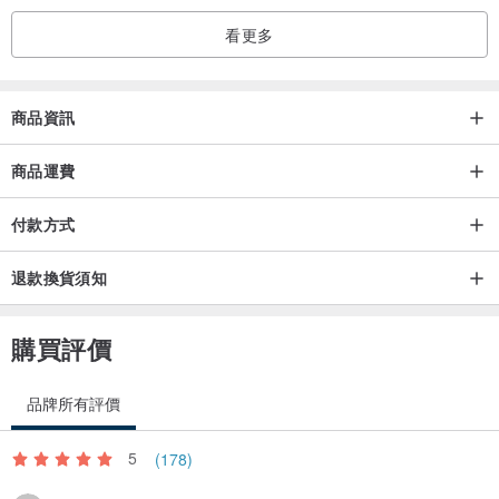
‧ 舒緩情緒起伏，陪伴安撫內心。
看更多
‧ 強化心靈防護力，帶來沉穩的防護能量。
‧ 守護日常與旅途平安，帶來前行的冷靜勇氣。
‧ 激發內在靈感與獨特創造力。
商品資訊
‧ 陪伴加強溝通，展現從容的自信心與真誠表達能力。
商品運費
✼ 月光石
付款方式
‧ 舒緩急躁、安撫日常負面情緒。
‧ 陪伴撫平受挫思緒，帶來溫柔的心靈修護。
退款換貨須知
‧ 提升柔和直覺與內在感知力。
‧ 促進人際關係與愛情正緣，增加個人魅力與親和力。
購買評價
｜購買須知｜
品牌所有評價
＊水晶能量為寓意象徵，如有身體不適請盡速就醫。
＊Crystal Elf 皆使用天然水晶，因此每條手鍊的水晶獨一無二，不可
5
(178)
能完全一樣，有棉絮、冰裂、礦缺、黑點雜質為天然之現象，介意者