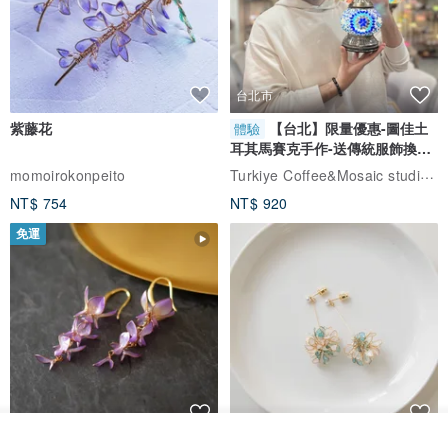
台北市
紫藤花
【台北】限量優惠-圖佳土
體驗
耳其馬賽克手作-送傳統服飾換裝
體驗
Turkiye Coffee&Mosaic studio土耳其咖啡與馬賽克燈工作坊
momoirokonpeito
NT$ 754
NT$ 920
免運
我要訂製
藤花 煌 耳環・耳夾
【繁花計畫】- 清冰