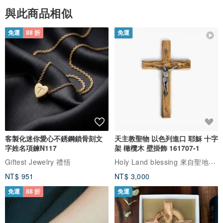
收到實品後很滿意！
與此商品相似
反覆摸了好久～
免運
88 折
免運
口金那一聲「啪嗒」真是無比清脆😆
大小也適中
包體本身159.2g
我的iPhone pro max就314g了！
比一隻手機還輕
放入手機、小錢包、小包衛生紙、車鑰匙容量都很夠
如果再多就沒辦法了（但如果要放這麼多東西就直接買大包了）
這也正符合我的期待！
不要太大，也不會太重，更不要太廢😂
客製化迷你愛心不銹鋼鎖骨刻文
天主教聖物 以色列進口 耶穌 十字
字姓名項鍊N117
架 橄欖木 壁掛飾 161707-1
當初看了所有的評論，發現分享的不多
Holy Land blessing 來自聖地的祝福
Giftest Jewelry 禮悟
希望這樣的分享，能打動還在猶豫的妳😘
NT$ 951
NT$ 3,000
免運
88 折
免運