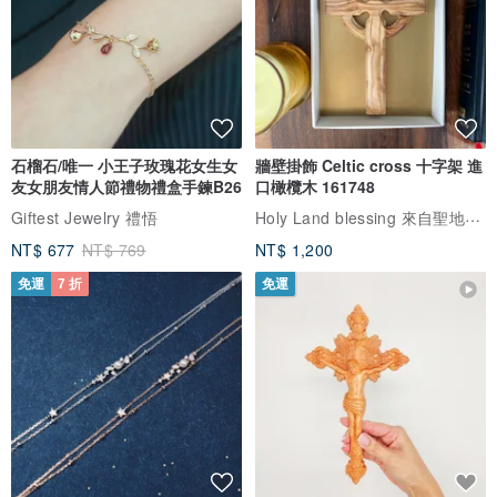
石榴石/唯一 小王子玫瑰花女生女
牆壁掛飾 Celtic cross 十字架 進
友女朋友情人節禮物禮盒手鍊B26
口橄欖木 161748
Holy Land blessing 來自聖地的祝福
Giftest Jewelry 禮悟
NT$ 677
NT$ 769
NT$ 1,200
免運
7 折
免運