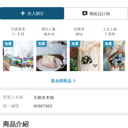
加入關注
聯絡設計師
出貨速度
關注人數
回應率
上次上線
1～3 日
1 天內
18,510
95%
免運
免運
免運
免運
逛全部商品
營業人名稱
京都奈本舖
統一編號
40867653
商品介紹