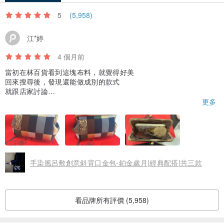
5
(5,958)
江*婷
4 個月前
當初在林百貨看到這塊布料，就覺得好美
回來搜尋後，發現還能做成別的款式
就跟店家討論
更多
拿到實品真的好美！
我這款沒有夾層，放入iPhone pro max ok(需要喬一下角度
當初本就預期當成去7-11買東西、遛狗的小包包，
手染風呂敷創意斜背口金包-鉑金歲月|經典配搭|共三款
本來在手機包和這款在猶豫
我喜歡手機包的三層分層，但它是直立的
這款無法分層，可是橫式的比較可愛
看品牌所有評價 (5,958)
考慮很久，還是決定買橫式的