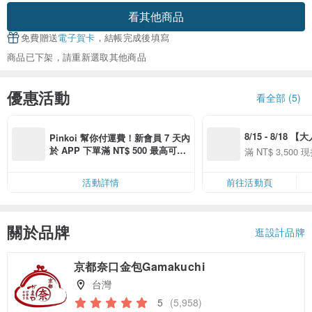
看其他商品
免費贈送
電子賀卡
，結帳完成後填寫
商品已下架，請重新選取其他商品
優惠活動
看全部 (5)
8/15 - 8/18 
Pinkoi 幫你付運費！新會員 7 天內
季】滿 NT$3500
於 APP 下單滿 NT$ 500 最高可折
滿 NT$ 3,500 現
50
運費 NT$ 100
50
活動詳情
前往活動頁
關於品牌
逛設計品牌
京都奈口金包Gamakuchi
台灣
5
(5,958)