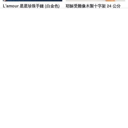
L'amour 星星珍珠手鏈 (白金色)
耶穌受難像木製十字架 24 公分
高，雕刻木製十字架，耶穌受難
像天主教十字架
看其他商品
ARLOS
AndyCarver
了解品牌
NT$ 4,641
NT$ 6,630
NT$ 1,560
免運
7 折
基督教婚禮禮物 桌上擺設 橄欖木
La Joie 藍月亮石閃耀項鏈 (玫瑰
雙層站立十字架 木製底座
金)
161711
Holy Land blessing 來自聖地的祝福
ARLOS
NT$ 899
NT$ 6,536
NT$ 9,336
免運